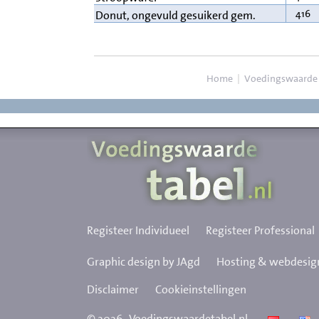
416
Donut, ongevuld gesuikerd gem.
Home
|
Voedingswaarde
Registeer Individueel
Registeer Professional
Graphic design by JAgd
Hosting & webdesign
Disclaimer
Cookieinstellingen
©
2026
Voedingswaardetabel.nl