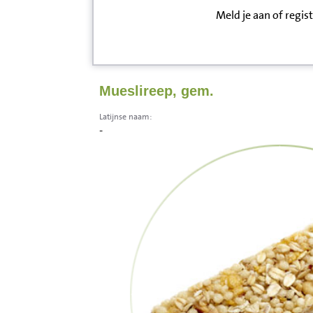
Meld je aan of regis
Inloggen
Contact
Mueslireep, gem.
Informatie
Latijnse naam:
-
Disclaimer