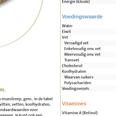
Energie (kJoule)
Voedingswaarde
Water
Eiwit
Vet
Verzadigd vet
Enkelvoudig onv. vet
Meervoudig onv. vet
Transvet
Cholesterol
Koolhydraten
Waarvan suikers
Polysachariden
Voedingsvezels
em.
 mueslireep, gem.. In de tabel
Vitamines
witten, vetten, koolhydraten,
tandaardwaarden voor
Vitamine A (Retinol)
egeven. Je kunt ook een