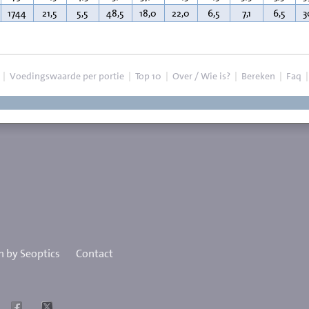
1744
21,5
5,5
48,5
18,0
22,0
6,5
7,1
6,5
3
|
Voedingswaarde per portie
|
Top 10
|
Over / Wie is?
|
Bereken
|
Faq
 by Seoptics
Contact