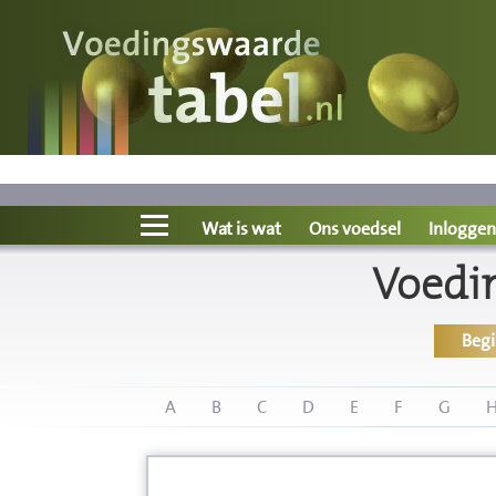
Voedingswaarde
Wat is wat?
Ons voedsel
Wat is wat
Ons voedsel
Inloggen
Voedi
Bereken
Beg
Nieuws
Boeken
A
B
C
D
E
F
G
Registreren