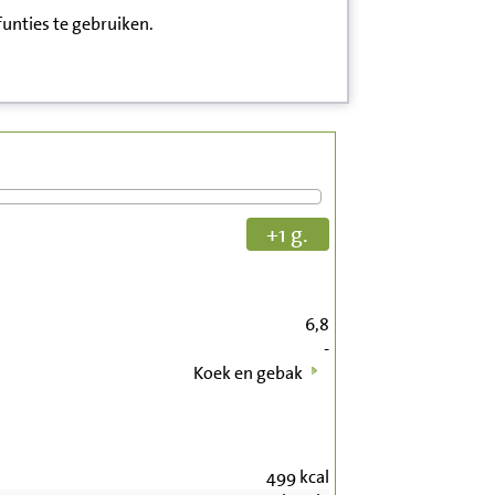
funties te gebruiken.
+1 g.
6,8
-
Koek en gebak
499
kcal