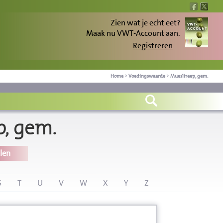
Zien wat je echt eet?
Maak nu VWT-Account aan.
Registreren
Home
>
Voedingswaarde
>
Mueslireep, gem.
, gem.
len
S
T
U
V
W
X
Y
Z