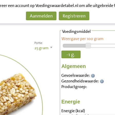
treer een account op Voedingswaardetabel.nl om alle uitgebreide 
Aanmelden
Registreren
Voedingsmiddel
Weergave per 100 gram
Portie:
25
gram
-1 g.
Algemeen
Gevoelswaarde:
Gezondheidswaarde:
Productgroep:
Energie
Energie (kcal)