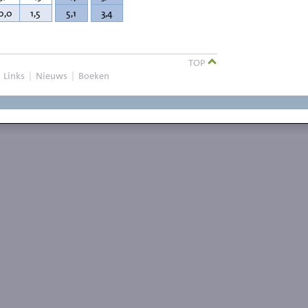
0,0
1,5
5,1
3,4
TOP
|
Links
|
Nieuws
|
Boeken