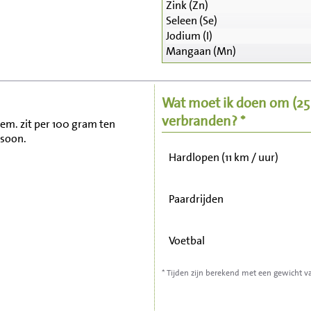
Zink (Zn)
Seleen (Se)
Zitten, tv kijken
Jodium (I)
Mangaan (Mn)
Fietsen (15 km/uur)
Wat moet ik doen om
(2
Wandelen (5 km/uur)
verbranden? *
gem. zit per 100 gram ten
rsoon.
Hardlopen (11 km / uur)
Paardrijden
Voetbal
* Tijden zijn berekend met een gewicht v
Stofzuigen