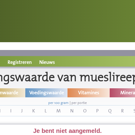
Registreren
Nieuws
ngswaarde van mueslireep
inwaarde
Voedingswaarde
Vitamines
Minera
per 100 gram
|
per portie
H
I
J
K
L
M
N
O
P
Q
R
Je bent niet aangemeld.