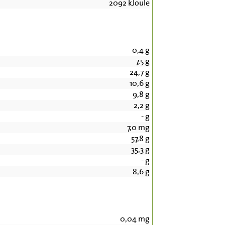
2092
kJoule
0,4
g
7,5
g
24,7
g
10,6
g
9,8
g
2,2
g
-
g
7,0
mg
57,8
g
35,3
g
-
g
8,6
g
0,04
mg