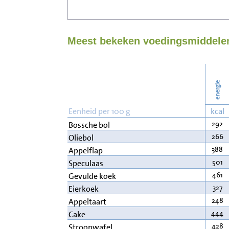
Meest bekeken voedingsmiddelen
energie
Eenheid per 100 g
kcal
292
Bossche bol
266
Oliebol
388
Appelflap
501
Speculaas
461
Gevulde koek
327
Eierkoek
248
Appeltaart
444
Cake
428
Stroopwafel