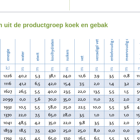
Strijken
enkelvoudig onverzadigd vet
meervoudig onverzadigd vet
Wassen
 uit de productgroep koek en gebak
koolhydraten
verzadigd vet
ch
energie
suikers
water
eiwit
vet
kJ
g
g
g
g
g
g
g
g
1226
40,2
5,3
38,1
24,0
12,6
7,9
3,5
0,8
1
1116
41,2
6,5
42,0
15,4
7,5
2,0
1,4
3,2
2
1627
26,5
5,5
40,0
23,5
22,0
13,5
5,5
1,5
5
2099
0,0
5,6
70,0
35,0
22,0
11,0
7,5
2,0
2
1932
10,5
5,5
58,0
25,0
22,5
10,0
5,5
3,6
4
1370
22,0
7,5
65,0
28,0
3,5
1,0
1,0
1,0
1
1041
48,5
4,2
35,0
22,0
9,8
3,5
3,5
2,0
5
1859
18,5
7,5
47,0
25,0
25,0
8,0
0,0
0,0
9
1792
12,5
4,5
65,0
37,0
16,5
6,5
5,5
3,5
5