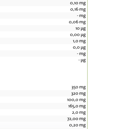
0,10
mg
0,16
mg
-
mg
0,06
mg
10
µg
0,00
µg
1,0
mg
0,0
µg
-
mg
-
µg
350
mg
320
mg
100,0
mg
165,0
mg
2,0
mg
72,00
mg
0,20
mg