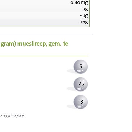
0,80
mg
-
µg
91
-
µg
-
mg
18
5 gram)
mueslireep, gem.
te
22
9
25
13
an 75,0 kilogram.
40