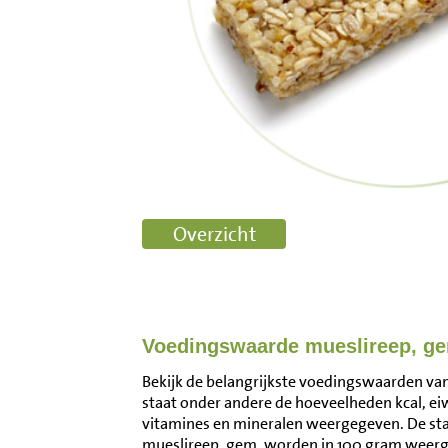
Voedingswaarde mueslireep, g
Bekijk de belangrijkste voedingswaarden van
staat onder andere de hoeveelheden kcal, ei
vitamines en mineralen weergegeven. De s
mueslireep, gem. worden in 100 gram weerg