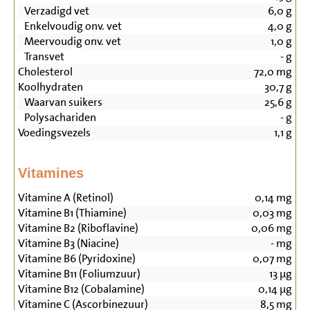
Verzadigd vet
6,0
g
Enkelvoudig onv. vet
4,0
g
Meervoudig onv. vet
1,0
g
Transvet
-
g
Cholesterol
72,0
mg
Koolhydraten
30,7
g
Waarvan suikers
25,6
g
Polysachariden
-
g
Voedingsvezels
1,1
g
Vitamines
Vitamine A (Retinol)
0,14
mg
Vitamine B1 (Thiamine)
0,03
mg
Vitamine B2 (Riboflavine)
0,06
mg
Vitamine B3 (Niacine)
-
mg
Vitamine B6 (Pyridoxine)
0,07
mg
Vitamine B11 (Foliumzuur)
13
µg
Vitamine B12 (Cobalamine)
0,14
µg
Vitamine C (Ascorbinezuur)
8,5
mg