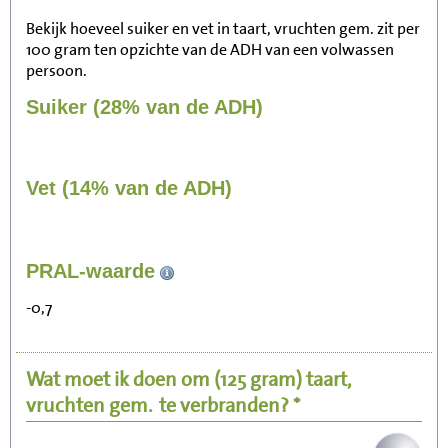
Bekijk hoeveel suiker en vet in taart, vruchten gem. zit per
100 gram ten opzichte van de ADH van een volwassen
persoon.
Suiker (28% van de ADH)
Vet (14% van de ADH)
228
PRAL-waarde
Zitten, tv kijken
-0,7
46
Fietsen (15 km/uur)
Wat moet ik doen om
(125 gram)
taart,
56
Wandelen (5 km/uur)
vruchten gem.
te verbranden? *