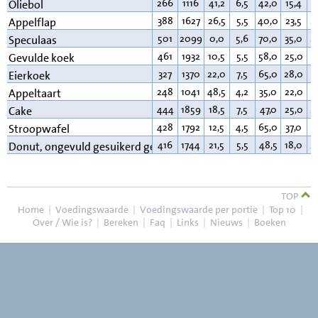
266
1116
41,2
6,5
42,0
15,4
7
Oliebol
388
1627
26,5
5,5
40,0
23,5
2
Appelflap
501
2099
0,0
5,6
70,0
35,0
2
Speculaas
461
1932
10,5
5,5
58,0
25,0
2
Gevulde koek
327
1370
22,0
7,5
65,0
28,0
3
Eierkoek
248
1041
48,5
4,2
35,0
22,0
9
Appeltaart
444
1859
18,5
7,5
47,0
25,0
2
Cake
428
1792
12,5
4,5
65,0
37,0
1
Stroopwafel
416
1744
21,5
5,5
48,5
18,0
2
Donut, ongevuld gesuikerd gem.
TOP
Home
|
Voedingswaarde
|
Voedingswaarde per portie
|
Top 10
|
Over / Wie is?
|
Bereken
|
Faq
|
Links
|
Nieuws
|
Boeken