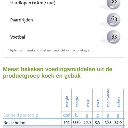
22
Hardlopen (11 km / uur)
63
Paardrijden
33
Voetbal
* Tijden zijn berekend met een gewicht van 75,0 kilogram.
100
Stofzuigen
Meest bekeken voedingsmiddelen uit de
109
Strijken
productgroep koek en gebak
126
Wassen
koolhydraten
energie
energie
suikers
water
eiwit
v
Eenheid per 100 g
kcal
kJ
g
g
g
g
292
1226
40,2
5,3
38,1
24,0
1
Bossche bol