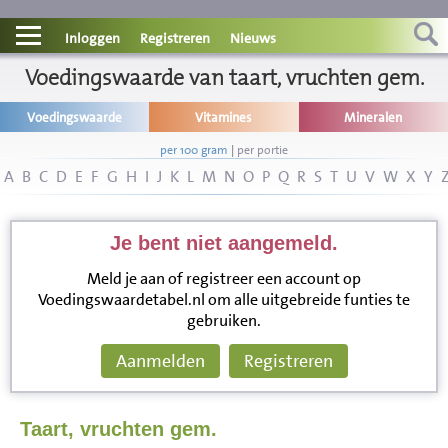
Contact
Inloggen
Registreren
Nieuws
Informatie
Voedingswaarde van taart, vruchten gem.
Voedingswaarde
Vitamines
Mineralen
Disclaimer
per 100 gram
|
per portie
A
B
C
D
E
F
G
H
I
J
K
L
M
N
O
P
Q
R
S
T
U
V
W
X
Y
Je bent niet aangemeld.
Meld je aan of registreer een account op
Voedingswaardetabel.nl om alle uitgebreide funties te
gebruiken.
Aanmelden
Registreren
Taart, vruchten gem.