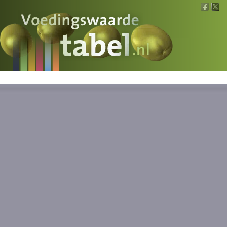
Voedingswaarde
Wat is wat?
Ons voedsel
Bereken
Nieuws
Boeken
Registreren
Inloggen