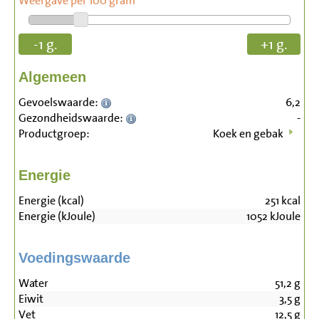
Weergave per 100 gram
-1 g.
+1 g.
Algemeen
Gevoelswaarde:
6,2
Gezondheidswaarde:
-
Productgroep:
Koek en gebak
Energie
Energie (kcal)
251
kcal
Energie (kJoule)
1052
kJoule
Voedingswaarde
Water
51,2
g
Eiwit
3,5
g
Vet
12,5
g