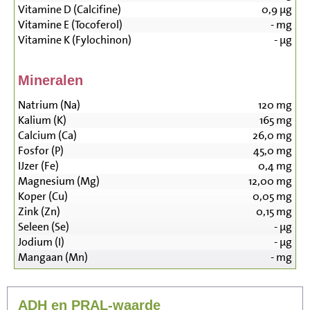
Vitamine D (Calcifine)
0,9
µg
Vitamine E (Tocoferol)
-
mg
Vitamine K (Fylochinon)
-
µg
Mineralen
Natrium (Na)
120
mg
Kalium (K)
165
mg
Calcium (Ca)
26,0
mg
Fosfor (P)
45,0
mg
IJzer (Fe)
0,4
mg
Magnesium (Mg)
12,00
mg
Koper (Cu)
0,05
mg
Zink (Zn)
0,15
mg
Seleen (Se)
-
µg
Jodium (I)
-
µg
Mangaan (Mn)
-
mg
ADH en PRAL-waarde