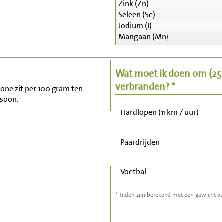
Zink (Zn)
Seleen (Se)
Zitten, tv kijken
Jodium (I)
Mangaan (Mn)
Fietsen (15 km/uur)
Wat moet ik doen om
(2
Wandelen (5 km/uur)
verbranden? *
rone zit per 100 gram ten
rsoon.
Hardlopen (11 km / uur)
Paardrijden
Voetbal
* Tijden zijn berekend met een gewicht v
Stofzuigen