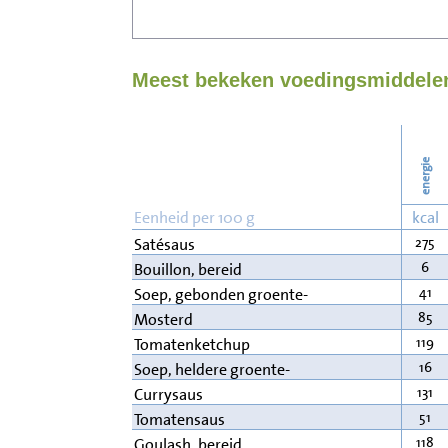
Meest bekeken voedingsmiddelen
energie
Eenheid per 100 g
kcal
275
Satésaus
6
Bouillon, bereid
41
Soep, gebonden groente-
85
Mosterd
119
Tomatenketchup
16
Soep, heldere groente-
131
Currysaus
51
Tomatensaus
118
Goulash, bereid