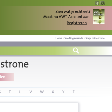
Zien wat je echt eet?
Maak nu VWT-Account aan.
Registreren
Home
>
Voedingswaarde
>
Soep, minestrone
strone
len
S
T
U
V
W
X
Y
Z