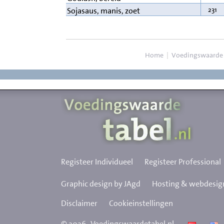
231
Sojasaus, manis, zoet
Home
|
Voedingswaarde
Registeer Individueel
Registeer Professional
Graphic design by JAgd
Hosting & webdesign
Disclaimer
Cookieinstellingen
©
2026
Voedingswaardetabel.nl