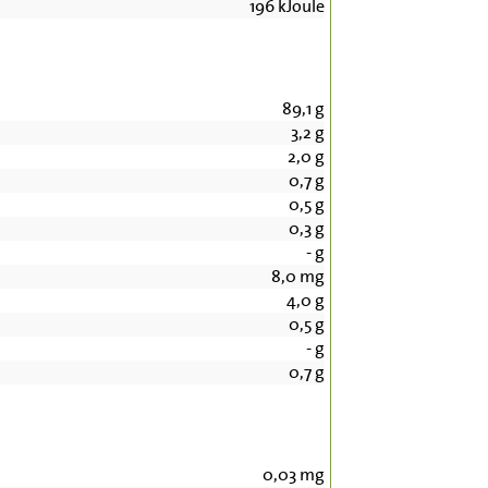
196
kJoule
89,1
g
3,2
g
2,0
g
0,7
g
0,5
g
0,3
g
-
g
8,0
mg
4,0
g
0,5
g
-
g
0,7
g
0,03
mg