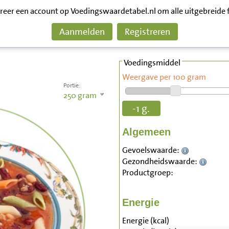
treer een account op Voedingswaardetabel.nl om alle uitgebreide 
Aanmelden
Registreren
Voedingsmiddel
Weergave per 100 gram
Portie:
250
gram
-1 g.
Algemeen
Gevoelswaarde:
Gezondheidswaarde:
Productgroep:
Energie
Energie (kcal)