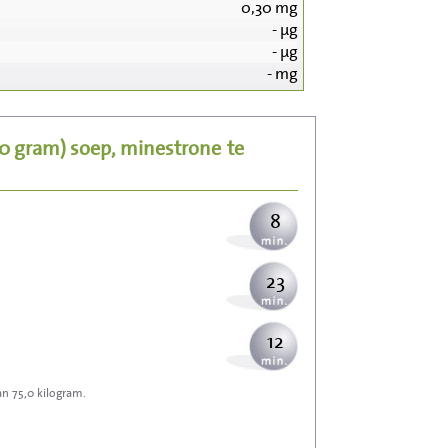
0,30
mg
-
µg
84
-
µg
-
mg
17
50 gram)
soep, minestrone
te
20
8
23
12
an 75,0 kilogram.
37