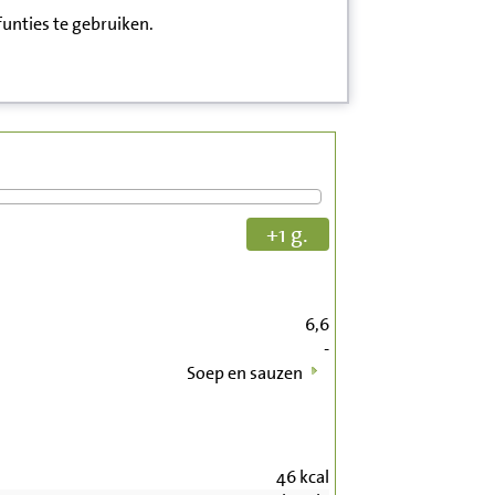
funties te gebruiken.
+1 g.
6,6
-
Soep en sauzen
46
kcal