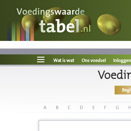
Voedingswaarde
Wat is wat?
Ons voedsel
Wat is wat
Ons voedsel
Inloggen
Voedi
Bereken
Beg
Nieuws
Boeken
A
B
C
D
E
F
G
Registreren