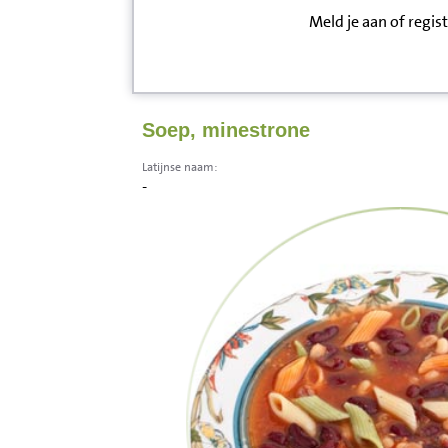
Meld je aan of regis
Inloggen
Contact
Soep, minestrone
Informatie
Latijnse naam:
-
Disclaimer