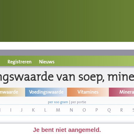
Registreren
Nieuws
ngswaarde van soep, mine
inwaarde
Voedingswaarde
Vitamines
Minera
per 100 gram
|
per portie
H
I
J
K
L
M
N
O
P
Q
R
Je bent niet aangemeld.