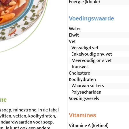
Energie (kJoule)
Voedingswaarde
Water
Eiwit
Vet
Verzadigd vet
Enkelvoudig onv. vet
Meervoudig onv. vet
Transvet
Cholesterol
Koolhydraten
Waarvan suikers
Polysachariden
Voedingsvezels
one
 soep, minestrone. In de tabel
Vitamines
witten, vetten, koolhydraten,
tandaardwaarden voor soep,
Vitamine A (Retinol)
. Je kunt ook een andere