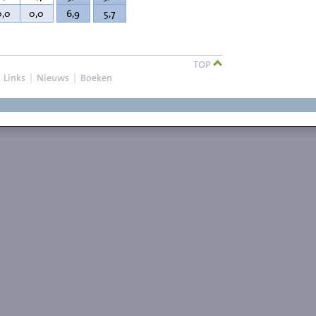
0,0
0,0
6,9
5,7
TOP
|
Links
|
Nieuws
|
Boeken