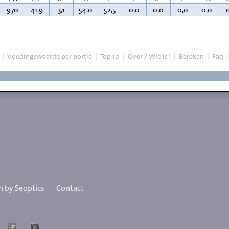
970
41,9
3,1
54,0
52,5
0,0
0,0
0,0
0,0
|
Voedingswaarde per portie
|
Top 10
|
Over / Wie is?
|
Bereken
|
Faq
 by Seoptics
Contact