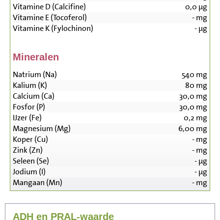
Vitamine D (Calcifine)
0,0
µg
Vitamine E (Tocoferol)
-
mg
Vitamine K (Fylochinon)
-
µg
Mineralen
Natrium (Na)
540
mg
Kalium (K)
80
mg
Calcium (Ca)
30,0
mg
Fosfor (P)
30,0
mg
IJzer (Fe)
0,2
mg
Magnesium (Mg)
6,00
mg
Koper (Cu)
-
mg
Zink (Zn)
-
mg
Seleen (Se)
-
µg
Jodium (I)
-
µg
Mangaan (Mn)
-
mg
ADH en PRAL-waarde