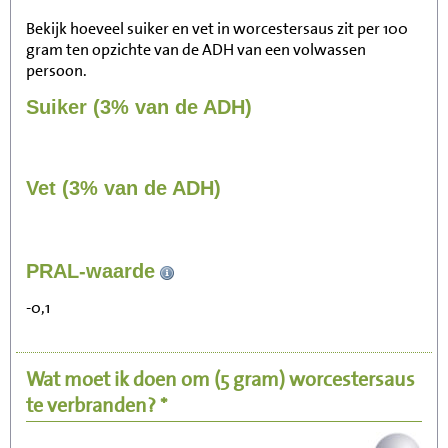
Bekijk hoeveel suiker en vet in worcestersaus zit per 100
gram ten opzichte van de ADH van een volwassen
persoon.
Suiker (3% van de ADH)
Vet (3% van de ADH)
2
PRAL-waarde
Zitten, tv kijken
-0,1
0
Fietsen (15 km/uur)
Wat moet ik doen om
(5 gram)
worcestersaus
1
Wandelen (5 km/uur)
te verbranden? *