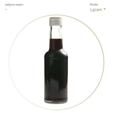
Latijnse naam:
Portie:
-
5
gram