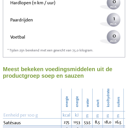
0
Hardlopen (11 km / uur)
1
Paardrijden
0
Voetbal
* Tijden zijn berekend met een gewicht van 75,0 kilogram.
1
Stofzuigen
Meest bekeken voedingsmiddelen uit de
1
Strijken
productgroep soep en sauzen
1
Wassen
koolhydraten
energie
energie
suikers
water
eiwit
v
Eenheid per 100 g
kcal
kJ
g
g
g
g
275
1153
53,5
8,5
18,0
16,5
1
Satésaus