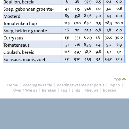
6
28
97,9
0,5
0,1
0,0
0
Bouillon, bereid
41
175
91,6
1,0
3,0
0,8
2
Soep, gebonden groente-
85
358
82,6
5,0
7,4
0,0
4
Mosterd
119
500
69,4
0,5
28,5
20,0
0
Tomatenketchup
16
70
95,2
0,8
1,8
0,0
0
Soep, heldere groente-
131
551
66,9
1,8
30,0
30,0
0
Currysaus
51
216
85,9
1,4
9,2
6,9
1
Tomatensaus
118
497
78,8
9,8
1,7
1,2
8
Goulash, bereid
231
970
41,9
3,1
54,0
52,5
0
Sojasaus, manis, zoet
TOP
Home
|
Voedingswaarde
|
Voedingswaarde per portie
|
Top 10
|
Over / Wie is?
|
Bereken
|
Faq
|
Links
|
Nieuws
|
Boeken