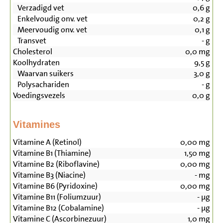
Verzadigd vet
0,6
g
Enkelvoudig onv. vet
0,2
g
Meervoudig onv. vet
0,1
g
Transvet
-
g
Cholesterol
0,0
mg
Koolhydraten
9,5
g
Waarvan suikers
3,0
g
Polysachariden
-
g
Voedingsvezels
0,0
g
Vitamines
Vitamine A (Retinol)
0,00
mg
Vitamine B1 (Thiamine)
1,50
mg
Vitamine B2 (Riboflavine)
0,00
mg
Vitamine B3 (Niacine)
-
mg
Vitamine B6 (Pyridoxine)
0,00
mg
Vitamine B11 (Foliumzuur)
-
µg
Vitamine B12 (Cobalamine)
-
µg
Vitamine C (Ascorbinezuur)
1,0
mg