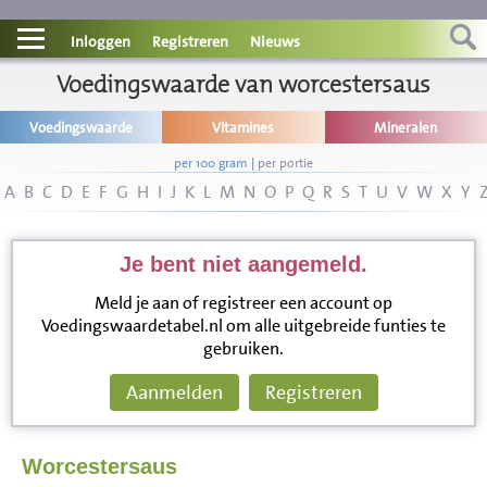
Contact
Inloggen
Registreren
Nieuws
Informatie
Voedingswaarde van worcestersaus
Voedingswaarde
Vitamines
Mineralen
Disclaimer
per 100 gram
|
per portie
A
B
C
D
E
F
G
H
I
J
K
L
M
N
O
P
Q
R
S
T
U
V
W
X
Y
Je bent niet aangemeld.
Meld je aan of registreer een account op
Voedingswaardetabel.nl om alle uitgebreide funties te
gebruiken.
Aanmelden
Registreren
Worcestersaus