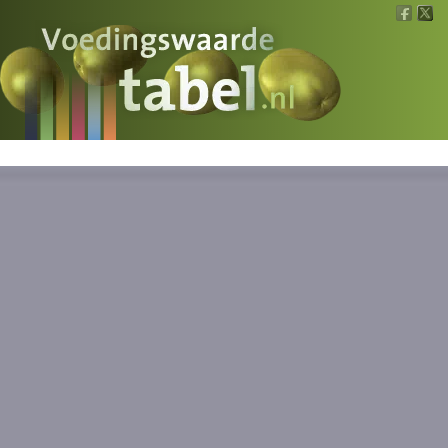
Voedingswaarde
Wat is wat?
Ons voedsel
Bereken
Nieuws
Boeken
Registreren
Inloggen