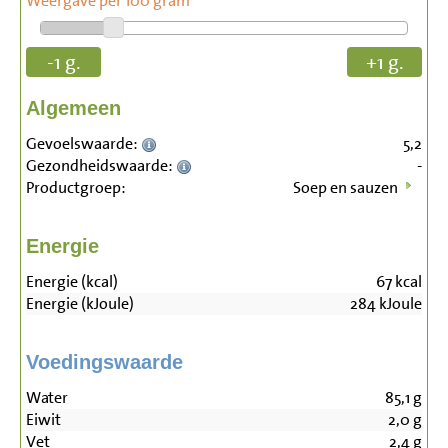
Weergave per 100 gram
-1 g.
+1 g.
Algemeen
Gevoelswaarde:
5,2
Gezondheidswaarde:
-
Productgroep:
Soep en sauzen
Energie
Energie (kcal)
67
kcal
Energie (kJoule)
284
kJoule
Voedingswaarde
Water
85,1
g
Eiwit
2,0
g
Vet
2,4
g