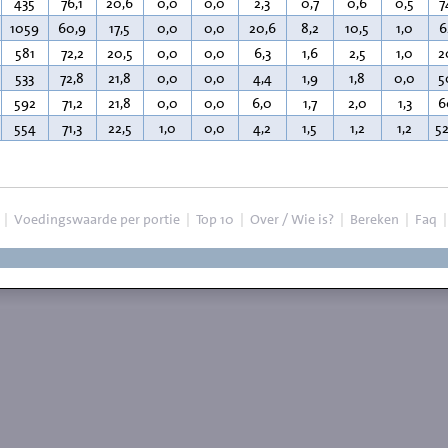
435
76,1
20,6
0,0
0,0
2,3
0,7
0,6
0,5
7
1059
60,9
17,5
0,0
0,0
20,6
8,2
10,5
1,0
6
581
72,2
20,5
0,0
0,0
6,3
1,6
2,5
1,0
2
533
72,8
21,8
0,0
0,0
4,4
1,9
1,8
0,0
5
592
71,2
21,8
0,0
0,0
6,0
1,7
2,0
1,3
6
554
71,3
22,5
1,0
0,0
4,2
1,5
1,2
1,2
5
|
Voedingswaarde per portie
|
Top 10
|
Over / Wie is?
|
Bereken
|
Faq