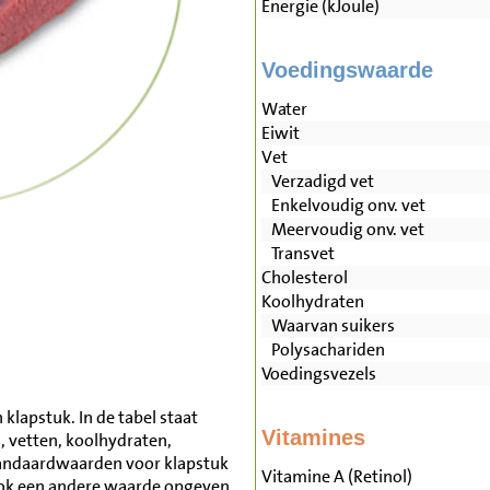
Energie (kJoule)
Voedingswaarde
Water
Eiwit
Vet
Verzadigd vet
Enkelvoudig onv. vet
Meervoudig onv. vet
Transvet
Cholesterol
Koolhydraten
Waarvan suikers
Polysachariden
Voedingsvezels
klapstuk. In de tabel staat
Vitamines
, vetten, koolhydraten,
tandaardwaarden voor klapstuk
Vitamine A (Retinol)
ook een andere waarde opgeven