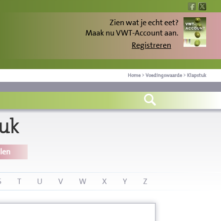
Zien wat je echt eet?
Maak nu VWT-Account aan.
Registreren
Home
>
Voedingswaarde
>
Klapstuk
uk
len
S
T
U
V
W
X
Y
Z