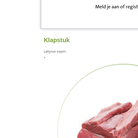
Meld je aan of regis
Inloggen
Contact
Klapstuk
Informatie
Latijnse naam:
-
Disclaimer