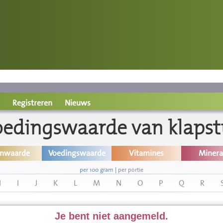
Registreren
Nieuws
oedingswaarde van klapst
inwaarde
Voedingswaarde
Vitamines
Minera
per 100 gram
|
per portie
H
I
J
K
L
M
N
O
P
Q
R
Je bent niet aangemeld.