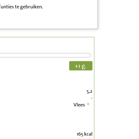
funties te gebruiken.
+1 g.
5,2
-
Vlees
165
kcal