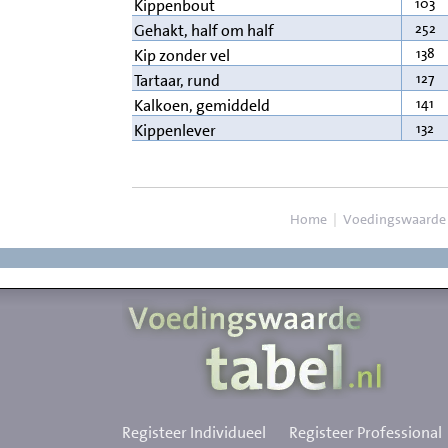
103
Kippenbout
252
Gehakt, half om half
138
Kip zonder vel
127
Tartaar, rund
141
Kalkoen, gemiddeld
132
Kippenlever
Home
|
Voedingswaarde
Registeer Individueel
Registeer Professional