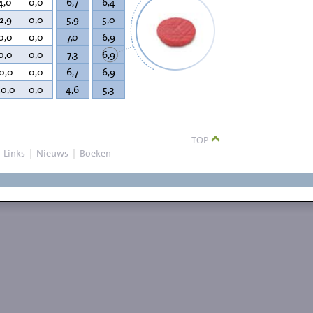
4,0
0,0
6,7
6,4
2,9
0,0
5,9
5,0
0,0
0,0
7,0
6,9
0,0
0,0
7,3
6,9
0,0
0,0
6,7
6,9
20,0
0,0
4,6
5,3
TOP
|
Links
|
Nieuws
|
Boeken