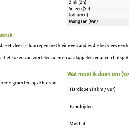
Zink (Zn)
Seleen (Se)
Jodium (I)
Mangaan (Mn)
pstuk
Zitten, tv kijken
. Het vlees is doorregen met kleine vetrandjes die het vlees een 
Fietsen (15 km/uur)
r het koken van wortelen, uien en aardappelen, voor een hutspot,
Wandelen (5 km/uur)
Wat moet ik doen om
(1
 per 100 gram ten opzichte van
Hardlopen (11 km / uur)
Paardrijden
Voetbal