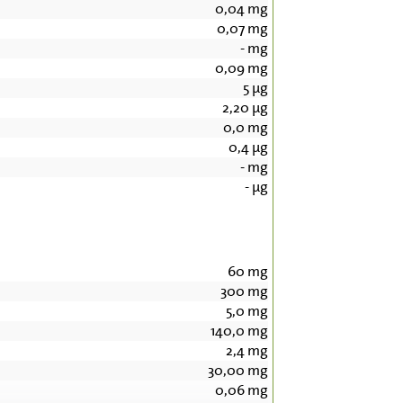
0,04
mg
0,07
mg
-
mg
0,09
mg
5
µg
2,20
µg
0,0
mg
0,4
µg
-
mg
-
µg
60
mg
300
mg
5,0
mg
140,0
mg
2,4
mg
30,00
mg
0,06
mg