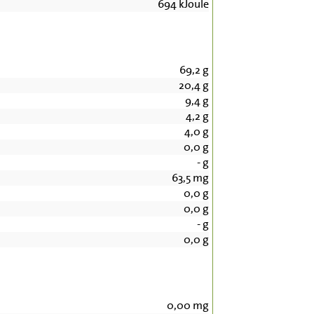
694
kJoule
69,2
g
20,4
g
9,4
g
4,2
g
4,0
g
0,0
g
-
g
63,5
mg
0,0
g
0,0
g
-
g
0,0
g
0,00
mg