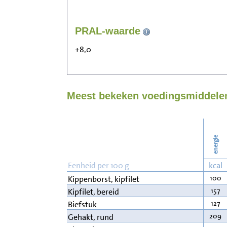
PRAL-waarde
+8,0
Meest bekeken voedingsmiddelen
energie
Eenheid per 100 g
kcal
100
Kippenborst, kipfilet
157
Kipfilet, bereid
127
Biefstuk
209
Gehakt, rund