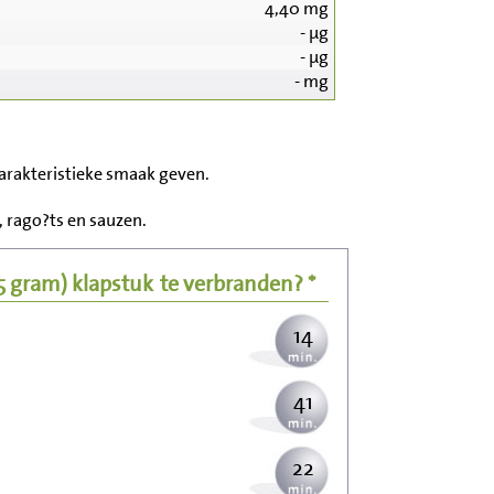
4,40
mg
-
µg
-
µg
-
mg
150
karakteristieke smaak geven.
30
 rago?ts en sauzen.
37
25 gram)
klapstuk
te verbranden? *
14
41
22