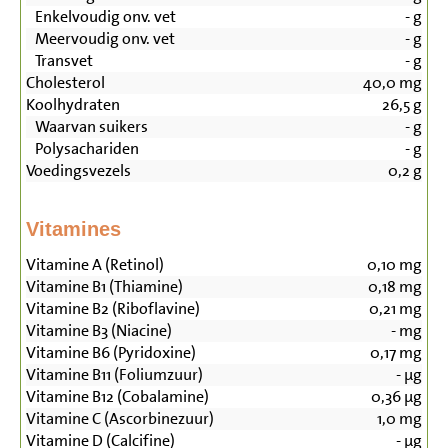
Enkelvoudig onv. vet
-
g
Meervoudig onv. vet
-
g
Transvet
-
g
Cholesterol
40,0
mg
Koolhydraten
26,5
g
Waarvan suikers
-
g
Polysachariden
-
g
Voedingsvezels
0,2
g
Vitamines
Vitamine A (Retinol)
0,10
mg
Vitamine B1 (Thiamine)
0,18
mg
Vitamine B2 (Riboflavine)
0,21
mg
Vitamine B3 (Niacine)
-
mg
Vitamine B6 (Pyridoxine)
0,17
mg
Vitamine B11 (Foliumzuur)
-
µg
Vitamine B12 (Cobalamine)
0,36
µg
Vitamine C (Ascorbinezuur)
1,0
mg
Vitamine D (Calcifine)
-
µg