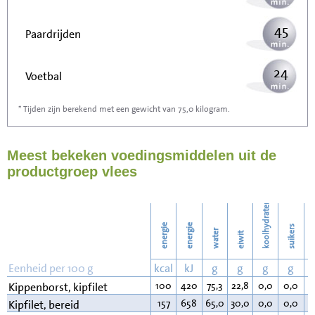
45
Paardrijden
24
Voetbal
* Tijden zijn berekend met een gewicht van 75,0 kilogram.
72
Stofzuigen
Meest bekeken voedingsmiddelen uit de
79
Strijken
productgroep vlees
91
Wassen
koolhydraten
energie
energie
suikers
water
eiwit
v
Eenheid per 100 g
kcal
kJ
g
g
g
g
100
420
75,3
22,8
0,0
0,0
0
Kippenborst, kipfilet
157
658
65,0
30,0
0,0
0,0
4
Kipfilet, bereid