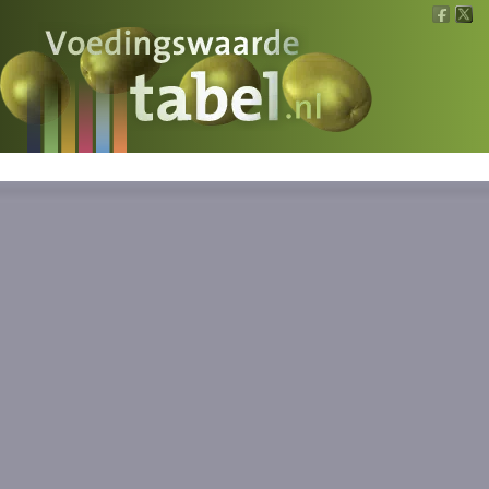
Voedingswaarde
Wat is wat?
Ons voedsel
Bereken
Nieuws
Boeken
Registreren
Inloggen