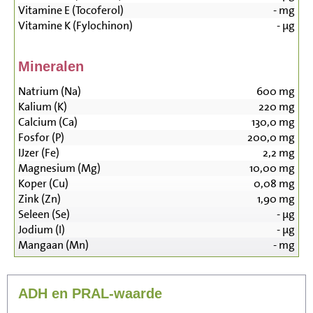
Vitamine E (Tocoferol)
-
mg
Vitamine K (Fylochinon)
-
µg
Mineralen
Natrium (Na)
600
mg
Kalium (K)
220
mg
Calcium (Ca)
130,0
mg
Fosfor (P)
200,0
mg
IJzer (Fe)
2,2
mg
Magnesium (Mg)
10,00
mg
Koper (Cu)
0,08
mg
Zink (Zn)
1,90
mg
Seleen (Se)
-
µg
Jodium (I)
-
µg
Mangaan (Mn)
-
mg
ADH en PRAL-waarde