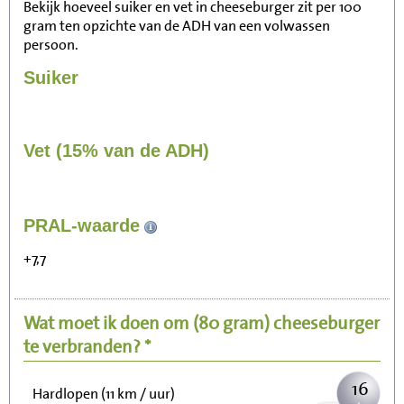
Bekijk hoeveel suiker en vet in cheeseburger zit per 100
gram ten opzichte van de ADH van een volwassen
persoon.
Suiker
Vet (15% van de ADH)
165
PRAL-waarde
Zitten, tv kijken
+7,7
33
Fietsen (15 km/uur)
Wat moet ik doen om
(80 gram)
cheeseburger
40
Wandelen (5 km/uur)
te verbranden? *
16
Hardlopen (11 km / uur)