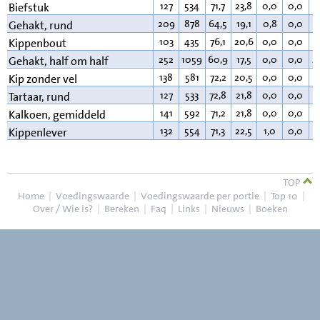
127
534
71,7
23,8
0,0
0,0
3
Biefstuk
209
878
64,5
19,1
0,8
0,0
1
Gehakt, rund
103
435
76,1
20,6
0,0
0,0
2
Kippenbout
252
1059
60,9
17,5
0,0
0,0
2
Gehakt, half om half
138
581
72,2
20,5
0,0
0,0
6
Kip zonder vel
127
533
72,8
21,8
0,0
0,0
4
Tartaar, rund
141
592
71,2
21,8
0,0
0,0
6
Kalkoen, gemiddeld
132
554
71,3
22,5
1,0
0,0
4
Kippenlever
TOP
Home
|
Voedingswaarde
|
Voedingswaarde per portie
|
Top 10
|
Over / Wie is?
|
Bereken
|
Faq
|
Links
|
Nieuws
|
Boeken