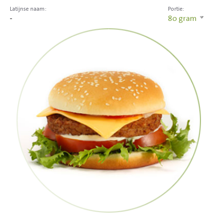
Latijnse naam:
Portie:
-
80
gram