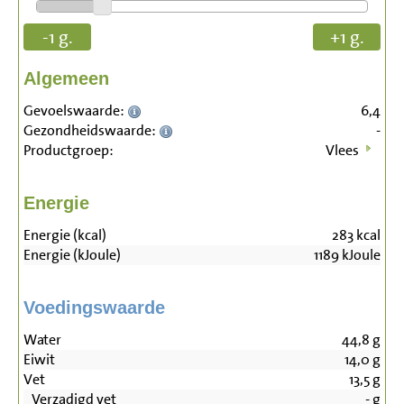
-1 g.
+1 g.
Algemeen
Gevoelswaarde:
6,4
Gezondheidswaarde:
-
Productgroep:
Vlees
Energie
Energie (kcal)
283
kcal
Energie (kJoule)
1189
kJoule
Voedingswaarde
Water
44,8
g
Eiwit
14,0
g
Vet
13,5
g
Verzadigd vet
-
g