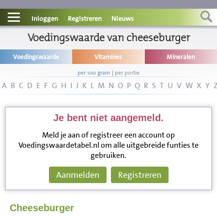
Contact
Inloggen
Registreren
Nieuws
Informatie
Voedingswaarde van cheeseburger
Voedingswaarde
Vitamines
Mineralen
Disclaimer
per 100 gram
|
per portie
A
B
C
D
E
F
G
H
I
J
K
L
M
N
O
P
Q
R
S
T
U
V
W
X
Y
Je bent niet aangemeld.
Meld je aan of registreer een account op
Voedingswaardetabel.nl om alle uitgebreide funties te
gebruiken.
Aanmelden
Registreren
Cheeseburger