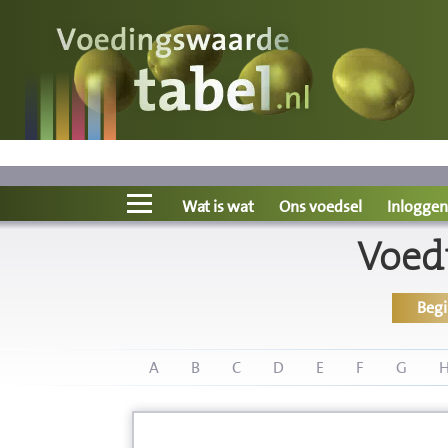
Voedingswaarde
Wat is wat?
Ons voedsel
Wat is wat
Ons voedsel
Inloggen
Voed
Bereken
Beg
Nieuws
Boeken
A
B
C
D
E
F
G
Registreren