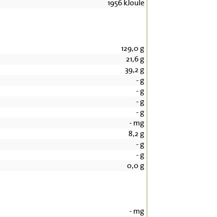
1956
kJoule
129,0
g
21,6
g
39,2
g
-
g
-
g
-
g
-
g
-
mg
8,2
g
-
g
-
g
0,0
g
-
mg