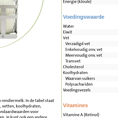
Energie (kJoule)
Voedingswaarde
Water
Eiwit
Vet
Verzadigd vet
Enkelvoudig onv. vet
Meervoudig onv. vet
Transvet
Cholesterol
Koolhydraten
Waarvan suikers
Polysachariden
Voedingsvezels
rendiermelk. In de tabel staat
Vitamines
, vetten, koolhydraten,
tandaardwaarden voor
Vitamine A (Retinol)
n. Je kunt ook een andere