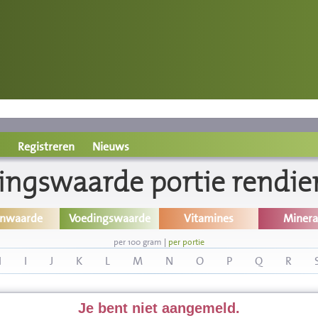
Registreren
Nieuws
ingswaarde portie rendie
inwaarde
Voedingswaarde
Vitamines
Minera
per 100 gram
|
per portie
H
I
J
K
L
M
N
O
P
Q
R
Je bent niet aangemeld.