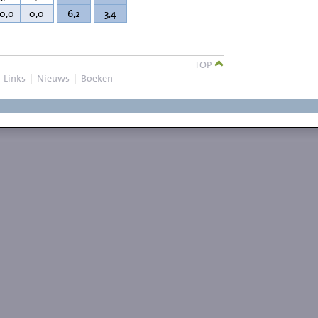
10,0
0,0
6,2
3,4
TOP
|
Links
|
Nieuws
|
Boeken