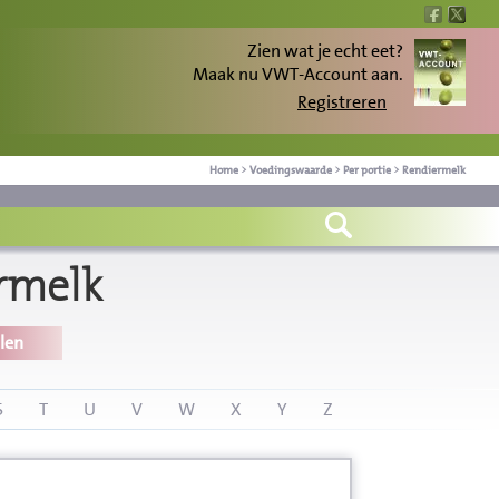
Zien wat je echt eet?
Maak nu VWT-Account aan.
Registreren
Home
>
Voedingswaarde
>
Per portie
>
Rendiermelk
rmelk
len
S
T
U
V
W
X
Y
Z