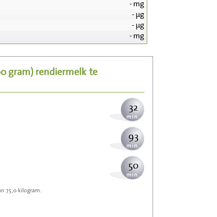
-
mg
-
µg
339
-
µg
-
mg
68
00 gram)
rendiermelk
te
83
32
93
50
an 75,0 kilogram.
149