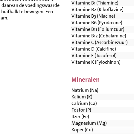
Vitamine B1 (Thiamine)
m daarvan de voedingswaarde
Vitamine B2 (Riboflavine)
schuifbalk te bewegen. Een
Vitamine B3 (Niacine)
ram.
Vitamine B6 (Pyridoxine)
Vitamine B11 (Foliumzuur)
Vitamine B12 (Cobalamine)
Vitamine C (Ascorbinezuur)
Vitamine D (Calcifine)
Vitamine E (Tocoferol)
Vitamine K (Fylochinon)
Mineralen
Natrium (Na)
Kalium (K)
Calcium (Ca)
Fosfor (P)
IJzer (Fe)
Magnesium (Mg)
Koper (Cu)