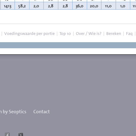
1413
58,2
2,0
2,8
2,8
36,0
20,0
11,0
1,0
1
|
Voedingswaarde per portie
|
Top 10
|
Over / Wie is?
|
Bereken
|
Faq
 by Seoptics
Contact