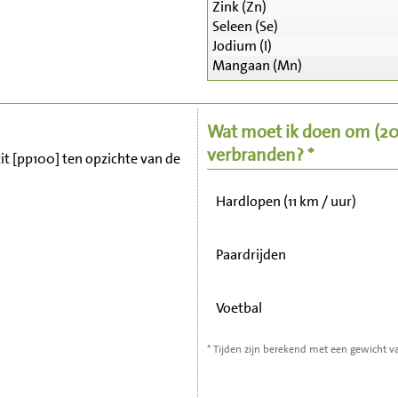
Zink (Zn)
Seleen (Se)
Zitten, tv kijken
Jodium (I)
Mangaan (Mn)
Fietsen (15 km/uur)
Wat moet ik doen om
(2
Wandelen (5 km/uur)
verbranden? *
zit [pp100] ten opzichte van de
Hardlopen (11 km / uur)
Paardrijden
Voetbal
* Tijden zijn berekend met een gewicht v
Stofzuigen