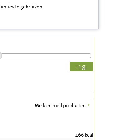
funties te gebruiken.
+1 g.
-
-
Melk en melkproducten
466
kcal