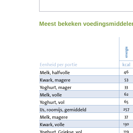
Meest bekeken voedingsmiddelen
energie
Eenheid per portie
kcal
46
Melk, halfvolle
53
Kwark, magere
33
Yoghurt, mager
62
Melk, volle
65
Yoghurt, vol
257
IJs, roomijs, gemiddeld
37
Melk, magere
130
Kwark, volle
119
Yoghurt, Griekse, vol