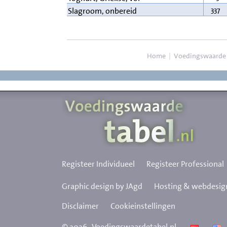
337
Slagroom, onbereid
Home
|
Voedingswaarde
Registeer Individueel
Registeer Professional
Graphic design by JAgd
Hosting & webdesign
Disclaimer
Cookieinstellingen
©
2026
Voedingswaardetabel.nl