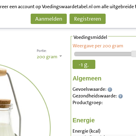
treer een account op Voedingswaardetabel.nl om alle uitgebreide 
Aanmelden
Registreren
Voedingsmiddel
Weergave per 200 gram
Portie:
200
gram
-1 g.
Algemeen
Gevoelswaarde:
Gezondheidswaarde:
Productgroep:
Energie
Energie (kcal)