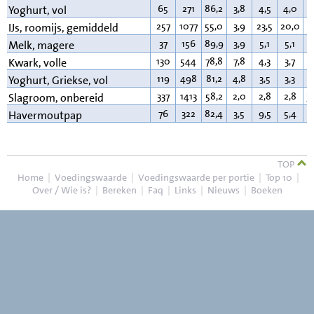
65
271
86,2
3,8
4,5
4,0
3
Yoghurt, vol
257
1077
55,0
3,9
23,5
20,0
1
IJs, roomijs, gemiddeld
37
156
89,9
3,9
5,1
5,1
0
Melk, magere
130
544
78,8
7,8
4,3
3,7
9
Kwark, volle
119
498
81,2
4,8
3,5
3,3
9
Yoghurt, Griekse, vol
337
1413
58,2
2,0
2,8
2,8
3
Slagroom, onbereid
76
322
82,4
3,5
9,5
5,4
2
Havermoutpap
TOP
Home
|
Voedingswaarde
|
Voedingswaarde per portie
|
Top 10
|
Over / Wie is?
|
Bereken
|
Faq
|
Links
|
Nieuws
|
Boeken