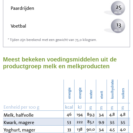
25
Paardrijden
13
Voetbal
* Tijden zijn berekend met een gewicht van 75,0 kilogram.
40
Stofzuigen
Meest bekeken voedingsmiddelen uit de
43
Strijken
productgroep melk en melkproducten
50
Wassen
koolhydraten
energie
energie
suikers
water
eiwit
v
Eenheid per 100 g
kcal
kJ
g
g
g
g
46
194
89,3
3,4
4,8
4,8
1
Melk, halfvolle
53
222
85,1
9,9
3,5
3,5
0
Kwark, magere
33
138
90,0
3,4
4,5
4,0
0
Yoghurt, mager