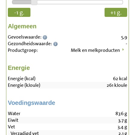
-1 g.
+1 g.
Algemeen
Gevoelswaarde:
5,9
Gezondheidswaarde:
-
Productgroep:
Melk en melkproducten
Energie
Energie (kcal)
62
kcal
Energie (kJoule)
261
kJoule
Voedingswaarde
Water
87,6
g
Eiwit
3,7
g
Vet
3,4
g
Verzadigd vet
2,1
g