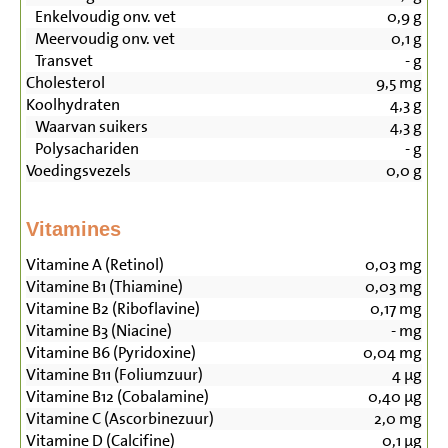
Enkelvoudig onv. vet
0,9
g
Meervoudig onv. vet
0,1
g
Transvet
-
g
Cholesterol
9,5
mg
Koolhydraten
4,3
g
Waarvan suikers
4,3
g
Polysachariden
-
g
Voedingsvezels
0,0
g
Vitamines
Vitamine A (Retinol)
0,03
mg
Vitamine B1 (Thiamine)
0,03
mg
Vitamine B2 (Riboflavine)
0,17
mg
Vitamine B3 (Niacine)
-
mg
Vitamine B6 (Pyridoxine)
0,04
mg
Vitamine B11 (Foliumzuur)
4
µg
Vitamine B12 (Cobalamine)
0,40
µg
Vitamine C (Ascorbinezuur)
2,0
mg
Vitamine D (Calcifine)
0,1
µg