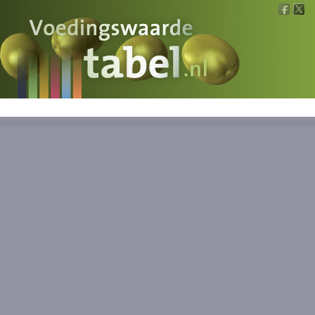
Voedingswaarde
Wat is wat?
Ons voedsel
Bereken
Nieuws
Boeken
Registreren
Inloggen