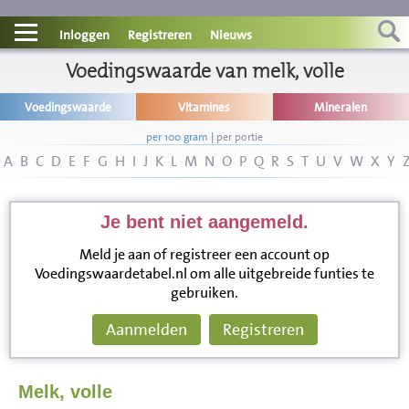
Contact
Inloggen
Registreren
Nieuws
Informatie
Voedingswaarde van melk, volle
Voedingswaarde
Vitamines
Mineralen
Disclaimer
per 100 gram
|
per portie
A
B
C
D
E
F
G
H
I
J
K
L
M
N
O
P
Q
R
S
T
U
V
W
X
Y
Je bent niet aangemeld.
Meld je aan of registreer een account op
Voedingswaardetabel.nl om alle uitgebreide funties te
gebruiken.
Aanmelden
Registreren
Melk, volle