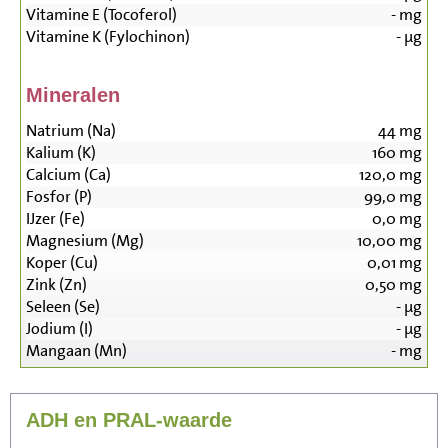
Vitamine E (Tocoferol)
-
mg
Vitamine K (Fylochinon)
-
µg
Mineralen
Natrium (Na)
44
mg
Kalium (K)
160
mg
Calcium (Ca)
120,0
mg
Fosfor (P)
99,0
mg
IJzer (Fe)
0,0
mg
Magnesium (Mg)
10,00
mg
Koper (Cu)
0,01
mg
Zink (Zn)
0,50
mg
Seleen (Se)
-
µg
Jodium (I)
-
µg
Mangaan (Mn)
-
mg
ADH en PRAL-waarde