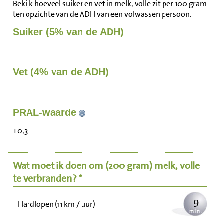
Bekijk hoeveel suiker en vet in melk, volle zit per 100 gram
ten opzichte van de ADH van een volwassen persoon.
Suiker (5% van de ADH)
Vet (4% van de ADH)
90
PRAL-waarde
Zitten, tv kijken
+0,3
18
Fietsen (15 km/uur)
Wat moet ik doen om
(200 gram)
melk, volle
22
Wandelen (5 km/uur)
te verbranden? *
9
Hardlopen (11 km / uur)