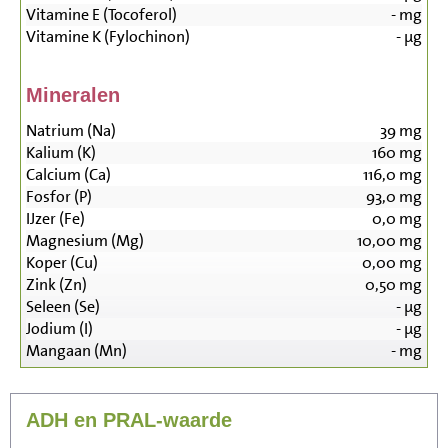
Vitamine E (Tocoferol)
-
mg
Vitamine K (Fylochinon)
-
µg
Mineralen
Natrium (Na)
39
mg
Kalium (K)
160
mg
Calcium (Ca)
116,0
mg
Fosfor (P)
93,0
mg
IJzer (Fe)
0,0
mg
Magnesium (Mg)
10,00
mg
Koper (Cu)
0,00
mg
Zink (Zn)
0,50
mg
Seleen (Se)
-
µg
Jodium (I)
-
µg
Mangaan (Mn)
-
mg
ADH en PRAL-waarde