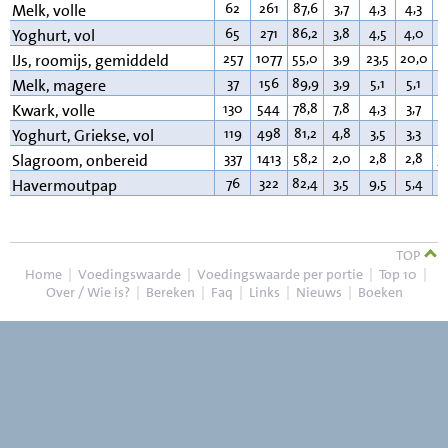
62
261
87,6
3,7
4,3
4,3
3
Melk, volle
65
271
86,2
3,8
4,5
4,0
3
Yoghurt, vol
257
1077
55,0
3,9
23,5
20,0
1
IJs, roomijs, gemiddeld
37
156
89,9
3,9
5,1
5,1
0
Melk, magere
130
544
78,8
7,8
4,3
3,7
9
Kwark, volle
119
498
81,2
4,8
3,5
3,3
9
Yoghurt, Griekse, vol
337
1413
58,2
2,0
2,8
2,8
3
Slagroom, onbereid
76
322
82,4
3,5
9,5
5,4
2
Havermoutpap
TOP
Home
|
Voedingswaarde
|
Voedingswaarde per portie
|
Top 10
|
Over / Wie is?
|
Bereken
|
Faq
|
Links
|
Nieuws
|
Boeken