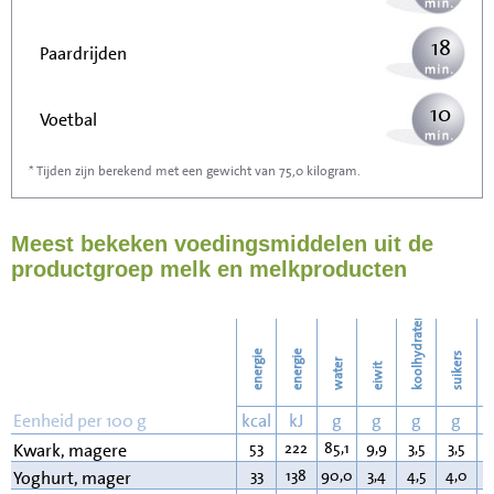
18
Paardrijden
10
Voetbal
* Tijden zijn berekend met een gewicht van 75,0 kilogram.
29
Stofzuigen
Meest bekeken voedingsmiddelen uit de
32
Strijken
productgroep melk en melkproducten
37
Wassen
koolhydraten
energie
energie
suikers
water
eiwit
v
Eenheid per 100 g
kcal
kJ
g
g
g
g
53
222
85,1
9,9
3,5
3,5
0
Kwark, magere
33
138
90,0
3,4
4,5
4,0
0
Yoghurt, mager