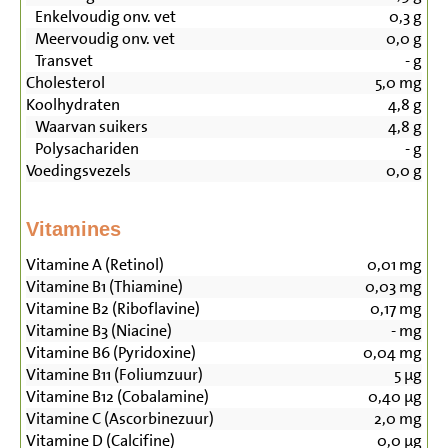
Enkelvoudig onv. vet
0,3
g
Meervoudig onv. vet
0,0
g
Transvet
-
g
Cholesterol
5,0
mg
Koolhydraten
4,8
g
Waarvan suikers
4,8
g
Polysachariden
-
g
Voedingsvezels
0,0
g
Vitamines
Vitamine A (Retinol)
0,01
mg
Vitamine B1 (Thiamine)
0,03
mg
Vitamine B2 (Riboflavine)
0,17
mg
Vitamine B3 (Niacine)
-
mg
Vitamine B6 (Pyridoxine)
0,04
mg
Vitamine B11 (Foliumzuur)
5
µg
Vitamine B12 (Cobalamine)
0,40
µg
Vitamine C (Ascorbinezuur)
2,0
mg
Vitamine D (Calcifine)
0,0
µg