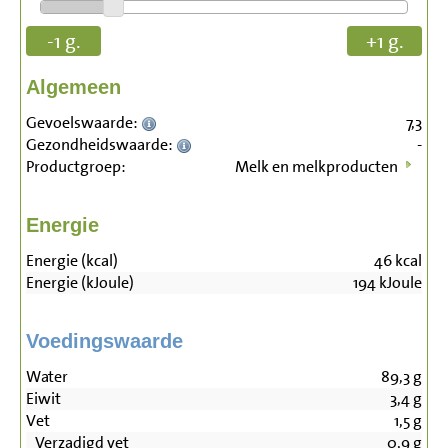
-1 g.
+1 g.
Algemeen
Gevoelswaarde:
7,3
Gezondheidswaarde:
-
Productgroep:
Melk en melkproducten
Energie
Energie (kcal)
46
kcal
Energie (kJoule)
194
kJoule
Voedingswaarde
Water
89,3
g
Eiwit
3,4
g
Vet
1,5
g
Verzadigd vet
0,9
g