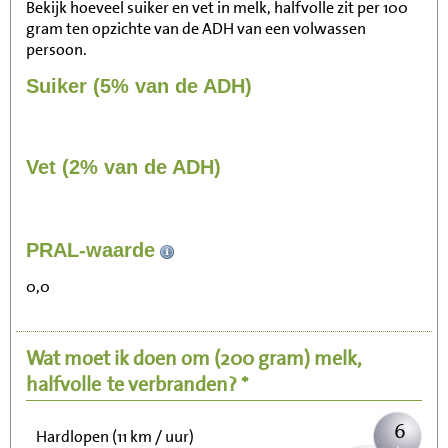
Bekijk hoeveel suiker en vet in melk, halfvolle zit per 100
gram ten opzichte van de ADH van een volwassen
persoon.
Suiker (5% van de ADH)
Vet (2% van de ADH)
67
PRAL-waarde
Zitten, tv kijken
0,0
13
Fietsen (15 km/uur)
Wat moet ik doen om
(200 gram)
melk,
16
Wandelen (5 km/uur)
halfvolle
te verbranden? *
6
Hardlopen (11 km / uur)