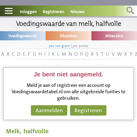
Contact
Inloggen
Registreren
Nieuws
Informatie
Voedingswaarde van melk, halfvolle
Voedingswaarde
Vitamines
Mineralen
Disclaimer
per 100 gram
|
per portie
A
B
C
D
E
F
G
H
I
J
K
L
M
N
O
P
Q
R
S
T
U
V
W
X
Y
Je bent niet aangemeld.
Meld je aan of registreer een account op
Voedingswaardetabel.nl om alle uitgebreide funties te
gebruiken.
Aanmelden
Registreren
Melk, halfvolle