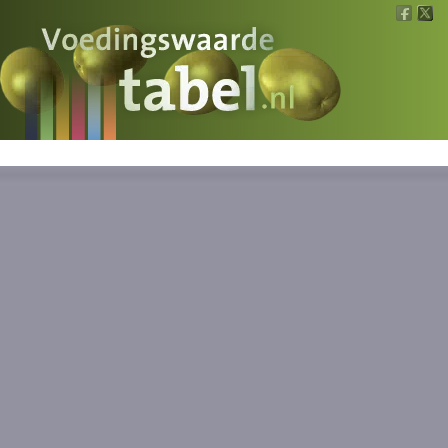
Voedingswaarde
Wat is wat?
Ons voedsel
Bereken
Nieuws
Boeken
Registreren
Inloggen