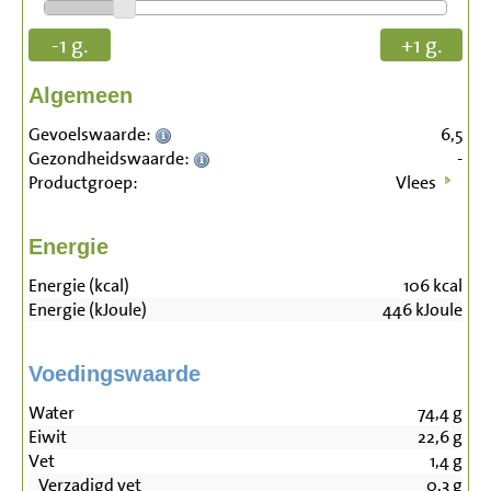
-1 g.
+1 g.
Algemeen
Gevoelswaarde:
6,5
Gezondheidswaarde:
-
Productgroep:
Vlees
Energie
Energie (kcal)
106
kcal
Energie (kJoule)
446
kJoule
Voedingswaarde
Water
74,4
g
Eiwit
22,6
g
Vet
1,4
g
Verzadigd vet
0,3
g