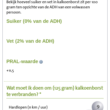
Bekijk hoeveel suiker en vet in kalkoenborst zit per 100
gram ten opzichte van de ADH van een volwassen
persoon.
Suiker (0% van de ADH)
Vet (2% van de ADH)
96
PRAL-waarde
Zitten, tv kijken
+11,5
19
Fietsen (15 km/uur)
Wat moet ik doen om
(125 gram)
kalkoenborst
24
Wandelen (5 km/uur)
te verbranden? *
9
Hardlopen (11 km / uur)