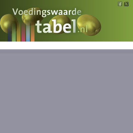
Voedingswaarde
Wat is wat?
Ons voedsel
Bereken
Nieuws
Boeken
Registreren
Inloggen