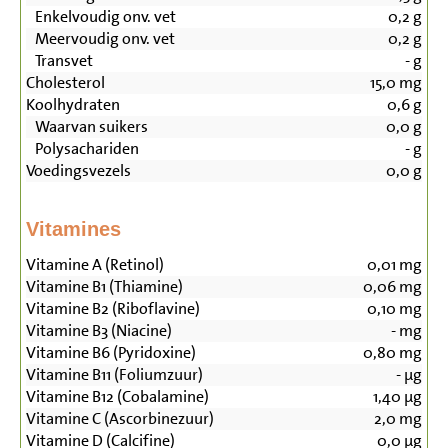
Enkelvoudig onv. vet
0,2
g
Meervoudig onv. vet
0,2
g
Transvet
-
g
Cholesterol
15,0
mg
Koolhydraten
0,6
g
Waarvan suikers
0,0
g
Polysachariden
-
g
Voedingsvezels
0,0
g
Vitamines
Vitamine A (Retinol)
0,01
mg
Vitamine B1 (Thiamine)
0,06
mg
Vitamine B2 (Riboflavine)
0,10
mg
Vitamine B3 (Niacine)
-
mg
Vitamine B6 (Pyridoxine)
0,80
mg
Vitamine B11 (Foliumzuur)
-
µg
Vitamine B12 (Cobalamine)
1,40
µg
Vitamine C (Ascorbinezuur)
2,0
mg
Vitamine D (Calcifine)
0,0
µg