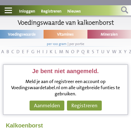
Contact
Inloggen
Registreren
Nieuws
Informatie
Voedingswaarde van kalkoenborst
Voedingswaarde
Vitamines
Mineralen
Disclaimer
per 100 gram
|
per portie
A
B
C
D
E
F
G
H
I
J
K
L
M
N
O
P
Q
R
S
T
U
V
W
X
Y
Je bent niet aangemeld.
Meld je aan of registreer een account op
Voedingswaardetabel.nl om alle uitgebreide funties te
gebruiken.
Aanmelden
Registreren
Kalkoenborst