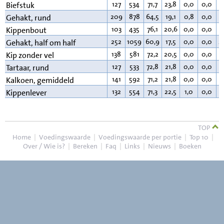
127
534
71,7
23,8
0,0
0,0
3
Biefstuk
209
878
64,5
19,1
0,8
0,0
1
Gehakt, rund
103
435
76,1
20,6
0,0
0,0
2
Kippenbout
252
1059
60,9
17,5
0,0
0,0
2
Gehakt, half om half
138
581
72,2
20,5
0,0
0,0
6
Kip zonder vel
127
533
72,8
21,8
0,0
0,0
4
Tartaar, rund
141
592
71,2
21,8
0,0
0,0
6
Kalkoen, gemiddeld
132
554
71,3
22,5
1,0
0,0
4
Kippenlever
TOP
Home
|
Voedingswaarde
|
Voedingswaarde per portie
|
Top 10
|
Over / Wie is?
|
Bereken
|
Faq
|
Links
|
Nieuws
|
Boeken