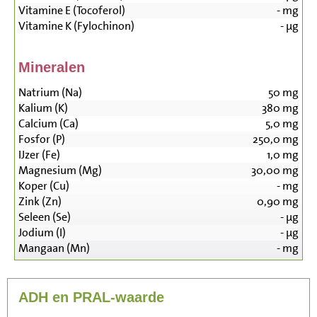
Vitamine E (Tocoferol)
-
mg
Vitamine K (Fylochinon)
-
µg
Mineralen
Natrium (Na)
50
mg
Kalium (K)
380
mg
Calcium (Ca)
5,0
mg
Fosfor (P)
250,0
mg
IJzer (Fe)
1,0
mg
Magnesium (Mg)
30,00
mg
Koper (Cu)
-
mg
Zink (Zn)
0,90
mg
Seleen (Se)
-
µg
Jodium (I)
-
µg
Mangaan (Mn)
-
mg
ADH en PRAL-waarde