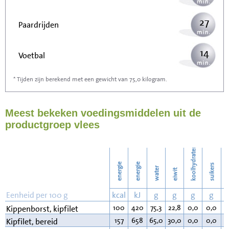
27
Paardrijden
14
Voetbal
* Tijden zijn berekend met een gewicht van 75,0 kilogram.
42
Stofzuigen
Meest bekeken voedingsmiddelen uit de
46
Strijken
productgroep vlees
53
Wassen
koolhydraten
energie
energie
suikers
water
eiwit
v
Eenheid per 100 g
kcal
kJ
g
g
g
g
100
420
75,3
22,8
0,0
0,0
0
Kippenborst, kipfilet
157
658
65,0
30,0
0,0
0,0
4
Kipfilet, bereid