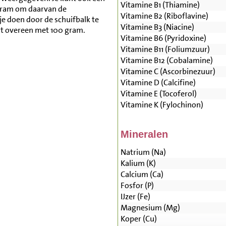
Vitamine B1 (Thiamine)
gram om daarvan de
Vitamine B2 (Riboflavine)
je doen door de schuifbalk te
Vitamine B3 (Niacine)
mt overeen met 100 gram.
Vitamine B6 (Pyridoxine)
Vitamine B11 (Foliumzuur)
Vitamine B12 (Cobalamine)
Vitamine C (Ascorbinezuur)
Vitamine D (Calcifine)
Vitamine E (Tocoferol)
Vitamine K (Fylochinon)
Mineralen
Natrium (Na)
Kalium (K)
Calcium (Ca)
Fosfor (P)
IJzer (Fe)
Magnesium (Mg)
Koper (Cu)