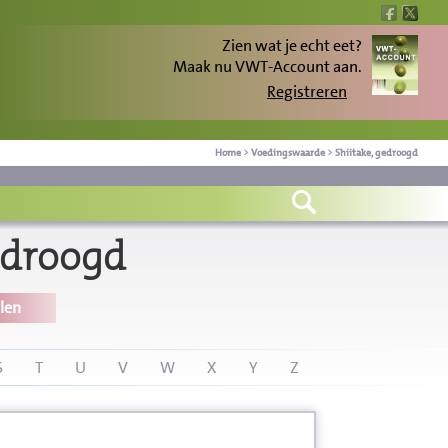
Zien wat je echt eet?
Maak nu VWT-Account aan.
Registreren
Home
>
Voedingswaarde
>
Shiitake, gedroogd
edroogd
len
S
T
U
V
W
X
Y
Z