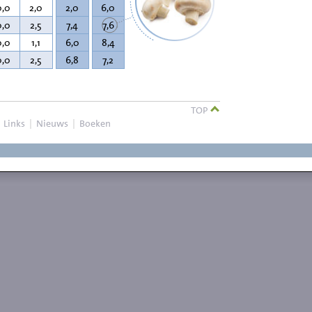
0,0
2,0
2,0
6,0
0,0
2,5
7,4
7,6
0,0
1,1
6,0
8,4
0,0
2,5
6,8
7,2
TOP
|
Links
|
Nieuws
|
Boeken