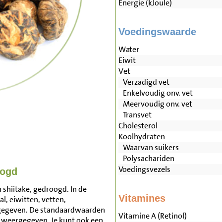
Energie (kJoule)
Voedingswaarde
Water
Eiwit
Vet
Verzadigd vet
Enkelvoudig onv. vet
Meervoudig onv. vet
Transvet
Cholesterol
Koolhydraten
Waarvan suikers
Polysachariden
Voedingsvezels
oogd
 shiitake, gedroogd. In de
Vitamines
l, eiwitten, vetten,
rgegeven. De standaardwaarden
Vitamine A (Retinol)
 weergegeven. Je kunt ook een