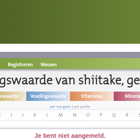
Registreren
Nieuws
gswaarde van shiitake, g
inwaarde
Voedingswaarde
Vitamines
Minera
per 100 gram
|
per portie
H
I
J
K
L
M
N
O
P
Q
R
Je bent niet aangemeld.