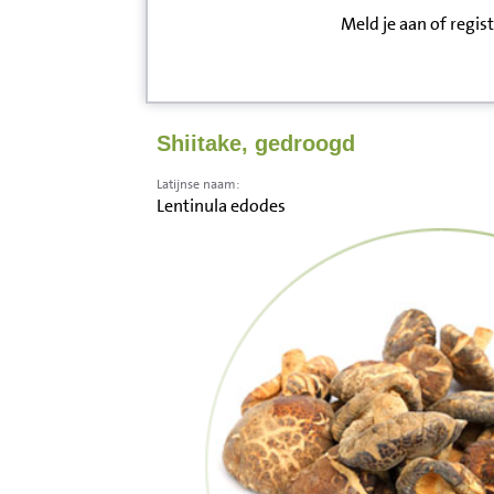
Meld je aan of regis
Inloggen
Contact
Shiitake, gedroogd
Informatie
Latijnse naam:
Lentinula edodes
Disclaimer