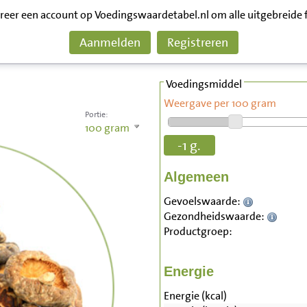
treer een account op Voedingswaardetabel.nl om alle uitgebreide 
Aanmelden
Registreren
Voedingsmiddel
Weergave per 100 gram
Portie:
100
gram
-1 g.
Algemeen
Gevoelswaarde:
Gezondheidswaarde:
Productgroep:
Energie
Energie (kcal)