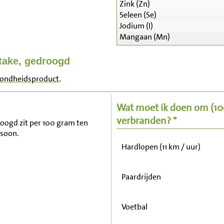
Zink (Zn)
Seleen (Se)
Jodium (I)
Mangaan (Mn)
Zitten, tv kijken
itake, gedroogd
zondheidsproduct
.
Fietsen (15 km/uur)
Wat moet ik doen om
(1
Wandelen (5 km/uur)
verbranden? *
droogd zit per 100 gram ten
rsoon.
Hardlopen (11 km / uur)
Paardrijden
Voetbal