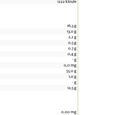
1222
kJoule
16,3
g
13,0
g
2,2
g
0,5
g
0,7
g
0,4
g
-
g
0,0
mg
55,0
g
1,0
g
-
g
12,5
g
0,00
mg