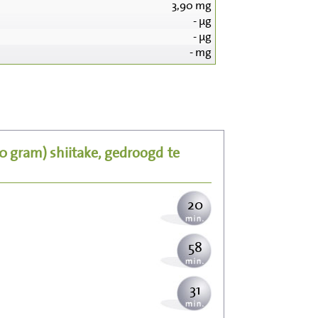
3,90
mg
-
µg
-
µg
-
mg
212
42
00 gram)
shiitake, gedroogd
te
52
20
58
31