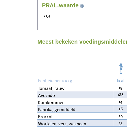
PRAL-waarde
-21,3
Meest bekeken voedingsmiddelen
energie
Eenheid per 100 g
kcal
19
Tomaat, rauw
188
Avocado
14
Komkommer
26
Paprika, gemiddeld
29
Broccoli
33
Wortelen, vers, waspeen