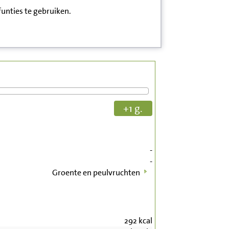
funties te gebruiken.
+1 g.
-
-
Groente en peulvruchten
292
kcal