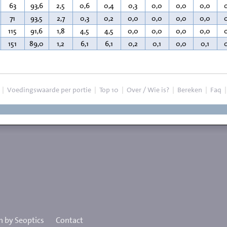
63
93,6
2,5
0,6
0,4
0,3
0,0
0,0
0,0
71
93,5
2,7
0,3
0,2
0,0
0,0
0,0
0,0
115
91,6
1,8
4,5
4,5
0,0
0,0
0,0
0,0
151
89,0
1,2
6,1
6,1
0,2
0,1
0,0
0,1
|
Voedingswaarde per portie
|
Top 10
|
Over / Wie is?
|
Bereken
|
Faq
 by Seoptics
Contact