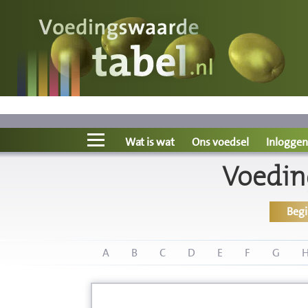
Voedingswaarde
Wat is wat?
Ons voedsel
Wat is wat
Ons voedsel
Inloggen
Voedin
Bereken
Beg
Nieuws
Boeken
A
B
C
D
E
F
G
Registreren