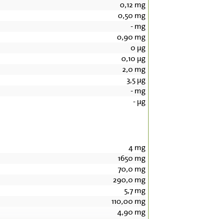
0,12
mg
0,50
mg
-
mg
0,90
mg
0
µg
0,10
µg
2,0
mg
3,5
µg
-
mg
-
µg
4
mg
1650
mg
70,0
mg
290,0
mg
5,7
mg
110,00
mg
4,90
mg