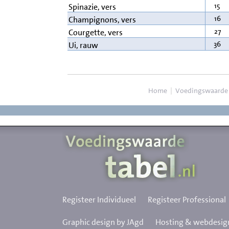
15
Spinazie, vers
16
Champignons, vers
27
Courgette, vers
36
Ui, rauw
Home
|
Voedingswaarde
Registeer Individueel
Registeer Professional
Graphic design by JAgd
Hosting & webdesign