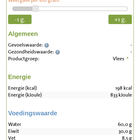
Weergave per 100 gram
-1 g.
+1 g.
Algemeen
Gevoelswaarde:
-
Gezondheidswaarde:
-
Productgroep:
Vlees
Energie
Energie (kcal)
198
kcal
Energie (kJoule)
833
kJoule
Voedingswaarde
Water
60,0
g
Eiwit
30,0
g
Vet
8,5
g