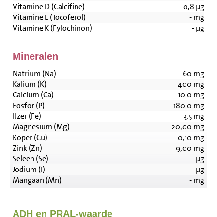
Vitamine D (Calcifine)
0,8
µg
Vitamine E (Tocoferol)
-
mg
Vitamine K (Fylochinon)
-
µg
Mineralen
Natrium (Na)
60
mg
Kalium (K)
400
mg
Calcium (Ca)
10,0
mg
Fosfor (P)
180,0
mg
IJzer (Fe)
3,5
mg
Magnesium (Mg)
20,00
mg
Koper (Cu)
0,10
mg
Zink (Zn)
9,00
mg
Seleen (Se)
-
µg
Jodium (I)
-
µg
Mangaan (Mn)
-
mg
ADH en PRAL-waarde