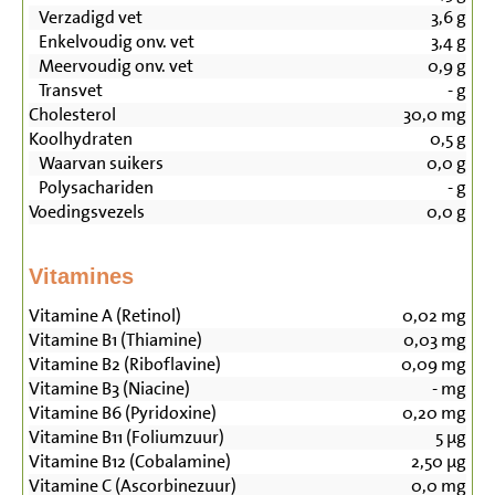
Verzadigd vet
3,6
g
Enkelvoudig onv. vet
3,4
g
Meervoudig onv. vet
0,9
g
Transvet
-
g
Cholesterol
30,0
mg
Koolhydraten
0,5
g
Waarvan suikers
0,0
g
Polysachariden
-
g
Voedingsvezels
0,0
g
Vitamines
Vitamine A (Retinol)
0,02
mg
Vitamine B1 (Thiamine)
0,03
mg
Vitamine B2 (Riboflavine)
0,09
mg
Vitamine B3 (Niacine)
-
mg
Vitamine B6 (Pyridoxine)
0,20
mg
Vitamine B11 (Foliumzuur)
5
µg
Vitamine B12 (Cobalamine)
2,50
µg
Vitamine C (Ascorbinezuur)
0,0
mg