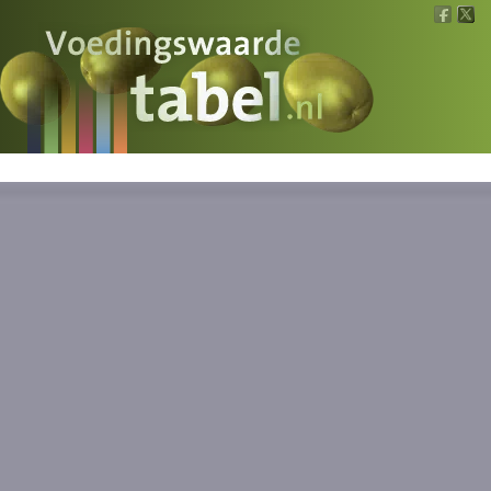
Voedingswaarde
Wat is wat?
Ons voedsel
Bereken
Nieuws
Boeken
Registreren
Inloggen