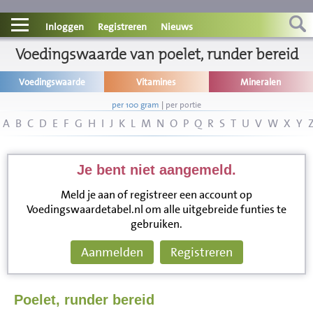
Contact
Inloggen
Registreren
Nieuws
Informatie
Voedingswaarde van poelet, runder bereid
Voedingswaarde
Vitamines
Mineralen
Disclaimer
per 100 gram
|
per portie
A
B
C
D
E
F
G
H
I
J
K
L
M
N
O
P
Q
R
S
T
U
V
W
X
Y
Je bent niet aangemeld.
Meld je aan of registreer een account op
Voedingswaardetabel.nl om alle uitgebreide funties te
gebruiken.
Aanmelden
Registreren
Poelet, runder bereid