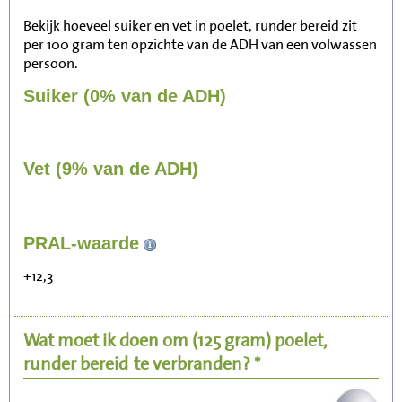
Bekijk hoeveel suiker en vet in poelet, runder bereid zit
per 100 gram ten opzichte van de ADH van een volwassen
persoon.
Suiker (0% van de ADH)
Vet (9% van de ADH)
180
PRAL-waarde
Zitten, tv kijken
+12,3
36
Fietsen (15 km/uur)
Wat moet ik doen om
(125 gram)
poelet,
44
Wandelen (5 km/uur)
runder bereid
te verbranden? *