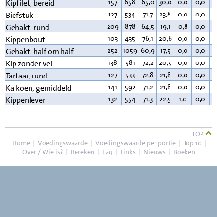
157
658
65,0
30,0
0,0
0,0
4
Kipfilet, bereid
127
534
71,7
23,8
0,0
0,0
3
Biefstuk
209
878
64,5
19,1
0,8
0,0
1
Gehakt, rund
103
435
76,1
20,6
0,0
0,0
2
Kippenbout
252
1059
60,9
17,5
0,0
0,0
2
Gehakt, half om half
138
581
72,2
20,5
0,0
0,0
6
Kip zonder vel
127
533
72,8
21,8
0,0
0,0
4
Tartaar, rund
141
592
71,2
21,8
0,0
0,0
6
Kalkoen, gemiddeld
132
554
71,3
22,5
1,0
0,0
4
Kippenlever
TOP
Home
|
Voedingswaarde
|
Voedingswaarde per portie
|
Top 10
|
Over / Wie is?
|
Bereken
|
Faq
|
Links
|
Nieuws
|
Boeken