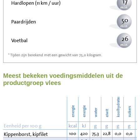
17
Hardlopen (11 km / uur)
50
Paardrijden
26
Voetbal
* Tijden zijn berekend met een gewicht van 75,0 kilogram.
79
Stofzuigen
Meest bekeken voedingsmiddelen uit de
86
Strijken
productgroep vlees
99
Wassen
koolhydraten
energie
energie
suikers
water
eiwit
v
Eenheid per 100 g
kcal
kJ
g
g
g
g
100
420
75,3
22,8
0,0
0,0
0
Kippenborst, kipfilet