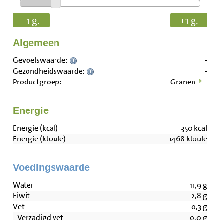
-1 g.
+1 g.
Algemeen
Gevoelswaarde:
-
Gezondheidswaarde:
-
Productgroep:
Granen
Energie
Energie (kcal)
350
kcal
Energie (kJoule)
1468
kJoule
Voedingswaarde
Water
11,9
g
Eiwit
2,8
g
Vet
0,3
g
Verzadigd vet
0,0
g