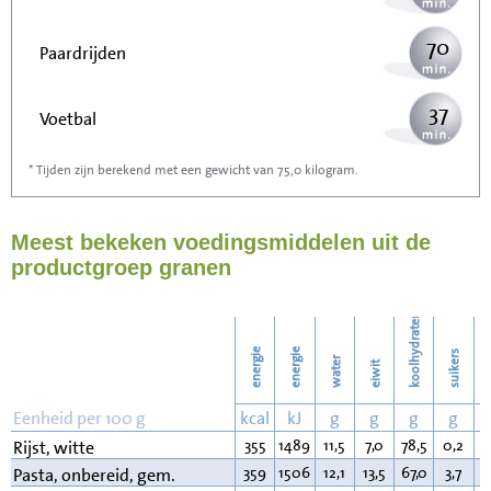
70
Paardrijden
37
Voetbal
* Tijden zijn berekend met een gewicht van 75,0 kilogram.
112
Stofzuigen
Meest bekeken voedingsmiddelen uit de
122
Strijken
productgroep granen
140
Wassen
koolhydraten
energie
energie
suikers
water
eiwit
v
Eenheid per 100 g
kcal
kJ
g
g
g
g
355
1489
11,5
7,0
78,5
0,2
0
Rijst, witte
359
1506
12,1
13,5
67,0
3,7
3
Pasta, onbereid, gem.