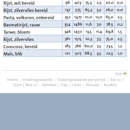
96
403
75,3
2,5
20,0
0,0
0
Rijst, wit bereid
137
575
65,3
3,2
26,0
0,0
1
Rijst, zilvervlies bereid
352
1477
10,0
12,0
65,0
2,5
2
Pasta, volkoren, onbereid
354
1486
11,6
7,0
78,5
0,2
0
Basmatirijst, rauw
346
1450
13,5
11,4
69,8
1,5
1
Tarwe, bloem
361
1515
10,3
7,5
75,0
2,5
2
Rijst, zilvervlies
183
766
60,0
7,5
23,5
1,2
6
Couscous, bereid
121
507
68,5
3,5
22,5
1,0
1
Maïs, blik
TOP
Home
|
Voedingswaarde
|
Voedingswaarde per portie
|
Top 10
|
Over / Wie is?
|
Bereken
|
Faq
|
Links
|
Nieuws
|
Boeken