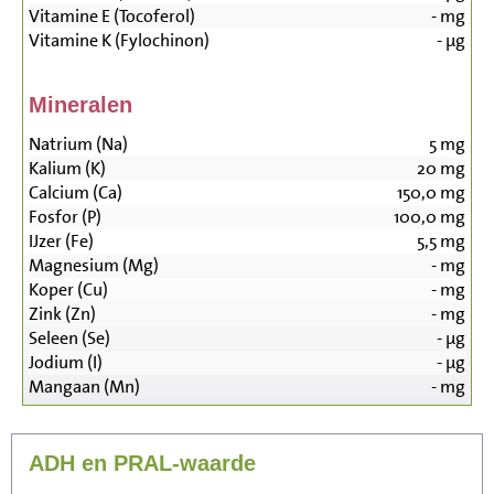
Vitamine E (Tocoferol)
-
mg
Vitamine K (Fylochinon)
-
µg
Mineralen
Natrium (Na)
5
mg
Kalium (K)
20
mg
Calcium (Ca)
150,0
mg
Fosfor (P)
100,0
mg
IJzer (Fe)
5,5
mg
Magnesium (Mg)
-
mg
Koper (Cu)
-
mg
Zink (Zn)
-
mg
Seleen (Se)
-
µg
Jodium (I)
-
µg
Mangaan (Mn)
-
mg
ADH en PRAL-waarde