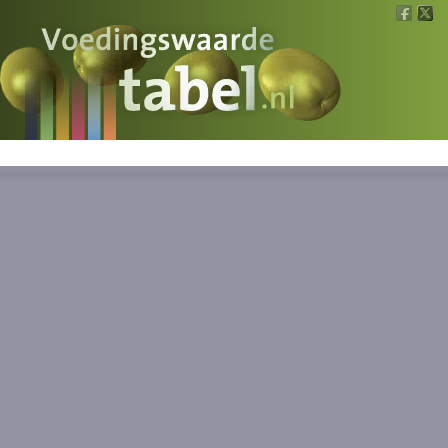
Voedingswaarde
Wat is wat?
Ons voedsel
Bereken
Nieuws
Boeken
Registreren
Inloggen