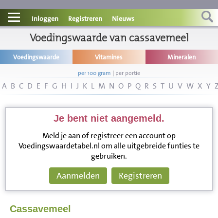
Contact
Inloggen
Registreren
Nieuws
Informatie
Voedingswaarde van cassavemeel
Voedingswaarde
Vitamines
Mineralen
Disclaimer
per 100 gram
|
per portie
A
B
C
D
E
F
G
H
I
J
K
L
M
N
O
P
Q
R
S
T
U
V
W
X
Y
Je bent niet aangemeld.
Meld je aan of registreer een account op
Voedingswaardetabel.nl om alle uitgebreide funties te
gebruiken.
Aanmelden
Registreren
Cassavemeel