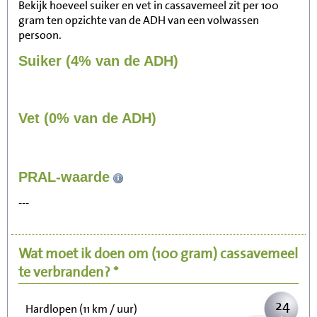
Bekijk hoeveel suiker en vet in cassavemeel zit per 100
gram ten opzichte van de ADH van een volwassen
persoon.
Suiker (4% van de ADH)
Vet (0% van de ADH)
255
PRAL-waarde
Zitten, tv kijken
---
51
Fietsen (15 km/uur)
Wat moet ik doen om
(100 gram)
cassavemeel
62
Wandelen (5 km/uur)
te verbranden? *
24
Hardlopen (11 km / uur)