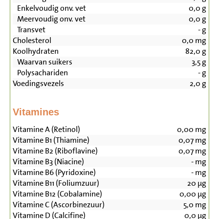
Enkelvoudig onv. vet
0,0
g
Meervoudig onv. vet
0,0
g
Transvet
-
g
Cholesterol
0,0
mg
Koolhydraten
82,0
g
Waarvan suikers
3,5
g
Polysachariden
-
g
Voedingsvezels
2,0
g
Vitamines
Vitamine A (Retinol)
0,00
mg
Vitamine B1 (Thiamine)
0,07
mg
Vitamine B2 (Riboflavine)
0,07
mg
Vitamine B3 (Niacine)
-
mg
Vitamine B6 (Pyridoxine)
-
mg
Vitamine B11 (Foliumzuur)
20
µg
Vitamine B12 (Cobalamine)
0,00
µg
Vitamine C (Ascorbinezuur)
5,0
mg
Vitamine D (Calcifine)
0,0
µg