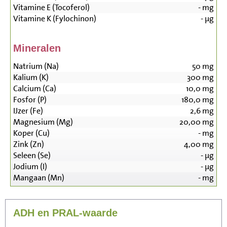
Vitamine E (Tocoferol)
-
mg
Vitamine K (Fylochinon)
-
µg
Mineralen
Natrium (Na)
50
mg
Kalium (K)
300
mg
Calcium (Ca)
10,0
mg
Fosfor (P)
180,0
mg
IJzer (Fe)
2,6
mg
Magnesium (Mg)
20,00
mg
Koper (Cu)
-
mg
Zink (Zn)
4,00
mg
Seleen (Se)
-
µg
Jodium (I)
-
µg
Mangaan (Mn)
-
mg
ADH en PRAL-waarde