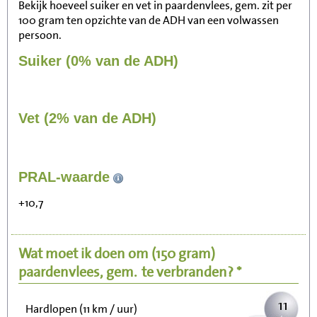
Bekijk hoeveel suiker en vet in paardenvlees, gem. zit per
100 gram ten opzichte van de ADH van een volwassen
persoon.
Suiker (0% van de ADH)
Vet (2% van de ADH)
118
PRAL-waarde
Zitten, tv kijken
+10,7
24
Fietsen (15 km/uur)
Wat moet ik doen om
(150 gram)
29
Wandelen (5 km/uur)
paardenvlees, gem.
te verbranden? *
11
Hardlopen (11 km / uur)