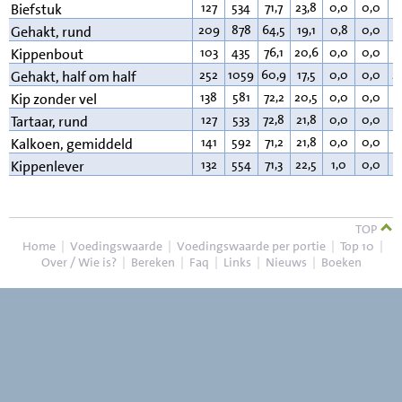
127
534
71,7
23,8
0,0
0,0
3
Biefstuk
209
878
64,5
19,1
0,8
0,0
1
Gehakt, rund
103
435
76,1
20,6
0,0
0,0
2
Kippenbout
252
1059
60,9
17,5
0,0
0,0
2
Gehakt, half om half
138
581
72,2
20,5
0,0
0,0
6
Kip zonder vel
127
533
72,8
21,8
0,0
0,0
4
Tartaar, rund
141
592
71,2
21,8
0,0
0,0
6
Kalkoen, gemiddeld
132
554
71,3
22,5
1,0
0,0
4
Kippenlever
TOP
Home
|
Voedingswaarde
|
Voedingswaarde per portie
|
Top 10
|
Over / Wie is?
|
Bereken
|
Faq
|
Links
|
Nieuws
|
Boeken