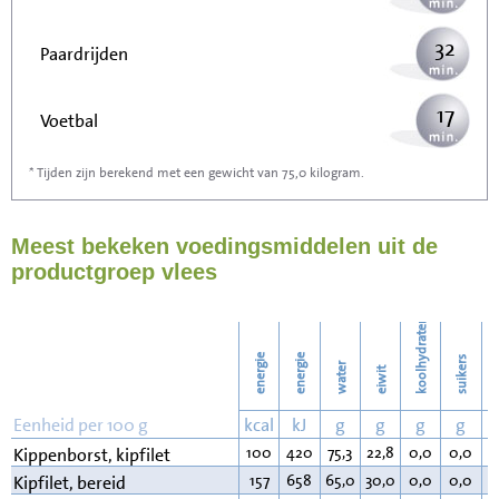
32
Paardrijden
17
Voetbal
* Tijden zijn berekend met een gewicht van 75,0 kilogram.
52
Stofzuigen
Meest bekeken voedingsmiddelen uit de
56
Strijken
productgroep vlees
65
Wassen
koolhydraten
energie
energie
suikers
water
eiwit
v
Eenheid per 100 g
kcal
kJ
g
g
g
g
100
420
75,3
22,8
0,0
0,0
0
Kippenborst, kipfilet
157
658
65,0
30,0
0,0
0,0
4
Kipfilet, bereid