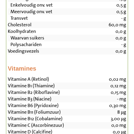
Enkelvoudig onv. vet
0,5
g
Meervoudig onv. vet
0,5
g
Transvet
-
g
Cholesterol
60,0
mg
Koolhydraten
0,0
g
Waarvan suikers
0,0
g
Polysachariden
-
g
Voedingsvezels
0,0
g
Vitamines
Vitamine A (Retinol)
0,02
mg
Vitamine B1 (Thiamine)
0,12
mg
Vitamine B2 (Riboflavine)
0,15
mg
Vitamine B3 (Niacine)
-
mg
Vitamine B6 (Pyridoxine)
0,30
mg
Vitamine B11 (Foliumzuur)
8
µg
Vitamine B12 (Cobalamine)
3,00
µg
Vitamine C (Ascorbinezuur)
0,0
mg
Vitamine D (Calcifine)
0,0
µg