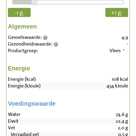
-1 g.
+1 g.
Algemeen
Gevoelswaarde:
4,9
Gezondheidswaarde:
-
Productgroep:
Vlees
Energie
Energie (kcal)
108
kcal
Energie (kJoule)
454
kJoule
Voedingswaarde
Water
74,6
g
Eiwit
22,4
g
Vet
2,0
g
Verzadigd vet
0,5
g