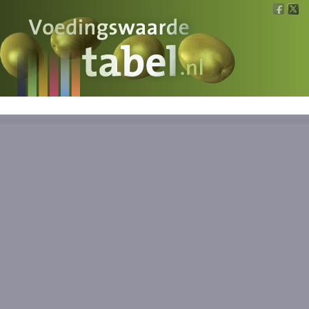
Voedingswaarde
Wat is wat?
Ons voedsel
Bereken
Nieuws
Boeken
Registreren
Inloggen