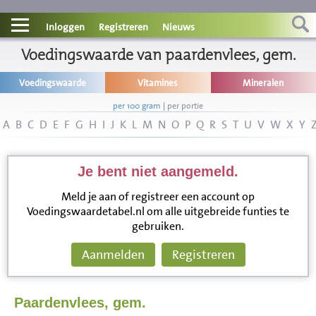
Contact
Inloggen
Registreren
Nieuws
Informatie
Voedingswaarde van paardenvlees, gem.
Voedingswaarde
Vitamines
Mineralen
Disclaimer
per 100 gram
|
per portie
A
B
C
D
E
F
G
H
I
J
K
L
M
N
O
P
Q
R
S
T
U
V
W
X
Y
Je bent niet aangemeld.
Meld je aan of registreer een account op
Voedingswaardetabel.nl om alle uitgebreide funties te
gebruiken.
Aanmelden
Registreren
Paardenvlees, gem.