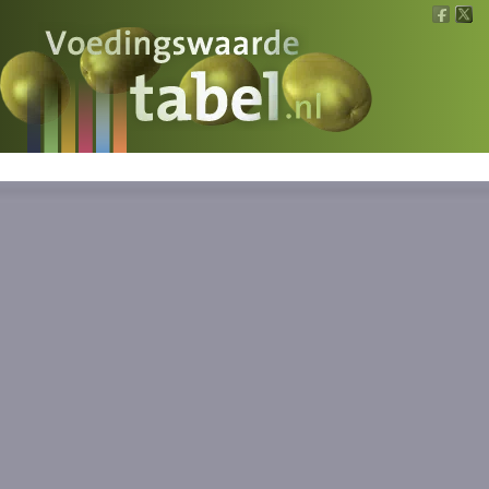
Voedingswaarde
Wat is wat?
Ons voedsel
Bereken
Nieuws
Boeken
Registreren
Inloggen