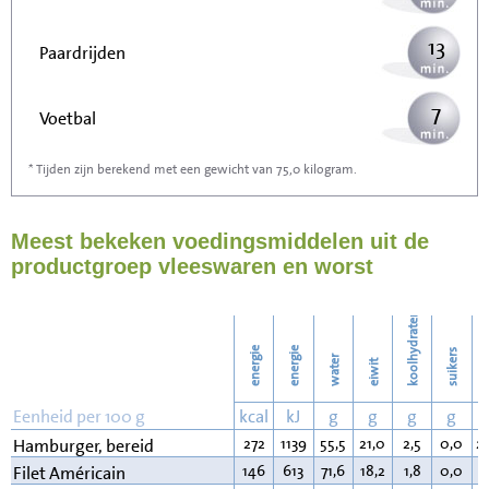
13
Paardrijden
7
Voetbal
* Tijden zijn berekend met een gewicht van 75,0 kilogram.
21
Stofzuigen
Meest bekeken voedingsmiddelen uit de
23
Strijken
productgroep vleeswaren en worst
26
Wassen
koolhydraten
energie
energie
suikers
water
eiwit
v
Eenheid per 100 g
kcal
kJ
g
g
g
g
272
1139
55,5
21,0
2,5
0,0
2
Hamburger, bereid
146
613
71,6
18,2
1,8
0,0
7
Filet Américain