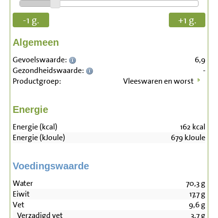
-1 g.
+1 g.
Algemeen
Gevoelswaarde:
6,9
Gezondheidswaarde:
-
Productgroep:
Vleeswaren en worst
Energie
Energie (kcal)
162
kcal
Energie (kJoule)
679
kJoule
Voedingswaarde
Water
70,3
g
Eiwit
17,7
g
Vet
9,6
g
Verzadigd vet
3,7
g