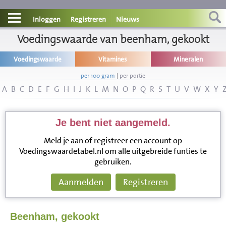
Contact
Inloggen
Registreren
Nieuws
Informatie
Voedingswaarde van beenham, gekookt
Voedingswaarde
Vitamines
Mineralen
Disclaimer
per 100 gram
|
per portie
A
B
C
D
E
F
G
H
I
J
K
L
M
N
O
P
Q
R
S
T
U
V
W
X
Y
Je bent niet aangemeld.
Meld je aan of registreer een account op
Voedingswaardetabel.nl om alle uitgebreide funties te
gebruiken.
Aanmelden
Registreren
Beenham, gekookt