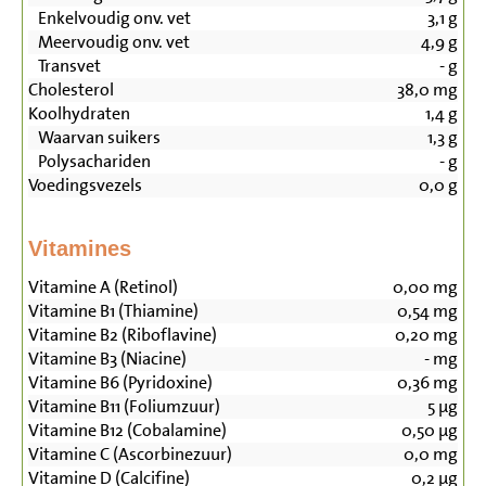
Enkelvoudig onv. vet
3,1
g
Meervoudig onv. vet
4,9
g
Transvet
-
g
Cholesterol
38,0
mg
Koolhydraten
1,4
g
Waarvan suikers
1,3
g
Polysachariden
-
g
Voedingsvezels
0,0
g
Vitamines
Vitamine A (Retinol)
0,00
mg
Vitamine B1 (Thiamine)
0,54
mg
Vitamine B2 (Riboflavine)
0,20
mg
Vitamine B3 (Niacine)
-
mg
Vitamine B6 (Pyridoxine)
0,36
mg
Vitamine B11 (Foliumzuur)
5
µg
Vitamine B12 (Cobalamine)
0,50
µg
Vitamine C (Ascorbinezuur)
0,0
mg
Vitamine D (Calcifine)
0,2
µg