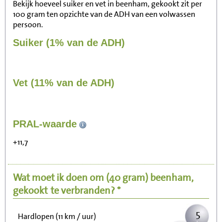
Bekijk hoeveel suiker en vet in beenham, gekookt zit per
100 gram ten opzichte van de ADH van een volwassen
persoon.
Suiker (1% van de ADH)
Vet (11% van de ADH)
47
PRAL-waarde
Zitten, tv kijken
+11,7
9
Fietsen (15 km/uur)
Wat moet ik doen om
(40 gram)
beenham,
12
Wandelen (5 km/uur)
gekookt
te verbranden? *
5
Hardlopen (11 km / uur)