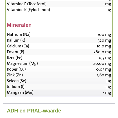
Vitamine E (Tocoferol)
-
mg
Vitamine K (Fylochinon)
-
µg
Mineralen
Natrium (Na)
700
mg
Kalium (K)
320
mg
Calcium (Ca)
10,0
mg
Fosfor (P)
280,0
mg
IJzer (Fe)
0,7
mg
Magnesium (Mg)
20,00
mg
Koper (Cu)
0,05
mg
Zink (Zn)
1,60
mg
Seleen (Se)
-
µg
Jodium (I)
-
µg
Mangaan (Mn)
-
mg
ADH en PRAL-waarde