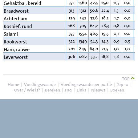
372
1560
42,5
15,0
11,5
0,0
3
Gehaktbal, bereid
313
1312
50,6
22,4
1,5
0,0
2
Braadworst
129
542
72,6
18,2
1,7
0,0
5
Achterham
168
705
64,2
28,3
0,8
0,0
5
Rosbief, rund
375
1554
46,5
19,5
0,1
0,0
3
Salami
322
1349
54,3
14,3
0,9
0,5
2
Rookworst
201
845
64,0
21,5
1,0
1,0
1
Ham, rauwe
306
1282
53,2
18,8
1,8
0,0
2
Leverworst
TOP
Home
|
Voedingswaarde
|
Voedingswaarde per portie
|
Top 10
|
Over / Wie is?
|
Bereken
|
Faq
|
Links
|
Nieuws
|
Boeken