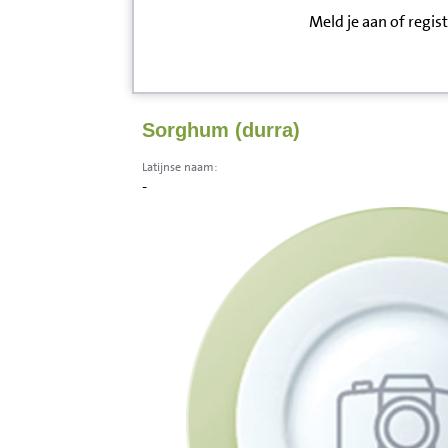
Meld je aan of regis
Inloggen
Contact
Sorghum (durra)
Informatie
Latijnse naam:
-
Disclaimer