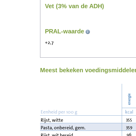
Vet (3% van de ADH)
PRAL-waarde
+2,7
Meest bekeken voedingsmiddelen
energie
Eenheid per 100 g
kcal
355
Rijst, witte
359
Pasta, onbereid, gem.
96
Rijst, wit bereid