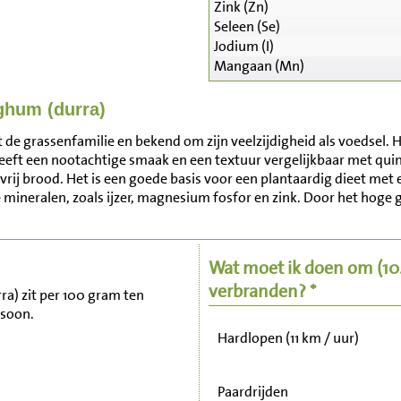
Zink (Zn)
Seleen (Se)
Jodium (I)
Mangaan (Mn)
ghum (durra)
de grassenfamilie en bekend om zijn veelzijdigheid als voedsel. H
eft een nootachtige smaak en een textuur vergelijkbaar met qui
Zitten, tv kijken
vrij brood. Het is een goede basis voor een plantaardig dieet me
e mineralen, zoals ijzer, magnesium fosfor en zink. Door het hoge
Fietsen (15 km/uur)
Wat moet ik doen om
(1
Wandelen (5 km/uur)
verbranden? *
ra) zit per 100 gram ten
rsoon.
Hardlopen (11 km / uur)
Paardrijden