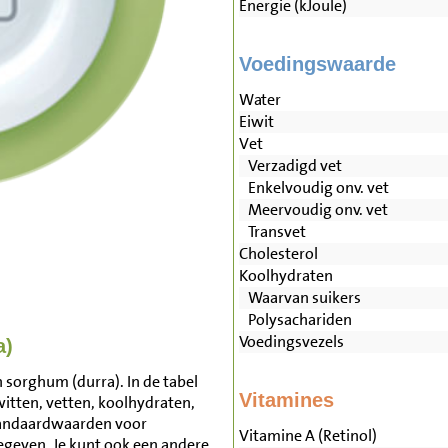
Energie (kJoule)
Voedingswaarde
Water
Eiwit
Vet
Verzadigd vet
Enkelvoudig onv. vet
Meervoudig onv. vet
Transvet
Cholesterol
Koolhydraten
Waarvan suikers
Polysachariden
Voedingsvezels
a)
 sorghum (durra). In de tabel
Vitamines
witten, vetten, koolhydraten,
tandaardwaarden voor
Vitamine A (Retinol)
geven. Je kunt ook een andere