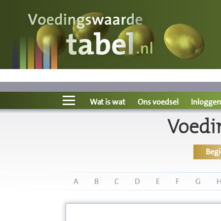
Voedingswaarde
Wat is wat?
Ons voedsel
Wat is wat
Ons voedsel
Inloggen
Voedi
Bereken
Beg
Nieuws
Boeken
A
B
C
D
E
F
G
Registreren