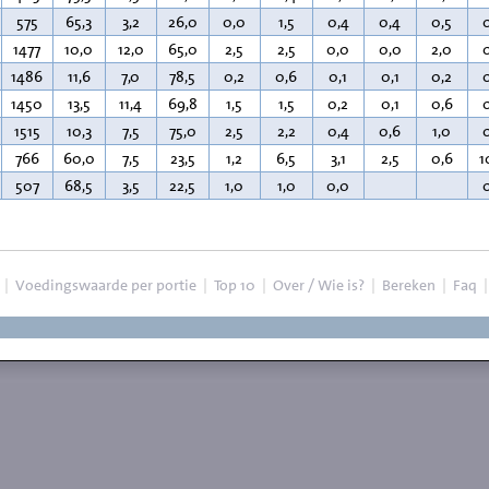
575
65,3
3,2
26,0
0,0
1,5
0,4
0,4
0,5
1477
10,0
12,0
65,0
2,5
2,5
0,0
0,0
2,0
1486
11,6
7,0
78,5
0,2
0,6
0,1
0,1
0,2
1450
13,5
11,4
69,8
1,5
1,5
0,2
0,1
0,6
1515
10,3
7,5
75,0
2,5
2,2
0,4
0,6
1,0
766
60,0
7,5
23,5
1,2
6,5
3,1
2,5
0,6
1
507
68,5
3,5
22,5
1,0
1,0
0,0
|
Voedingswaarde per portie
|
Top 10
|
Over / Wie is?
|
Bereken
|
Faq