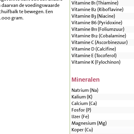
Vitamine B1 (Thiamine)
m daarvan de voedingswaarde
Vitamine B2 (Riboflavine)
schuifbalk te bewegen. Een
Vitamine B3 (Niacine)
0.000 gram.
Vitamine B6 (Pyridoxine)
Vitamine B11 (Foliumzuur)
Vitamine B12 (Cobalamine)
Vitamine C (Ascorbinezuur)
Vitamine D (Calcifine)
Vitamine E (Tocoferol)
Vitamine K (Fylochinon)
Mineralen
Natrium (Na)
Kalium (K)
Calcium (Ca)
Fosfor (P)
IJzer (Fe)
Magnesium (Mg)
Koper (Cu)