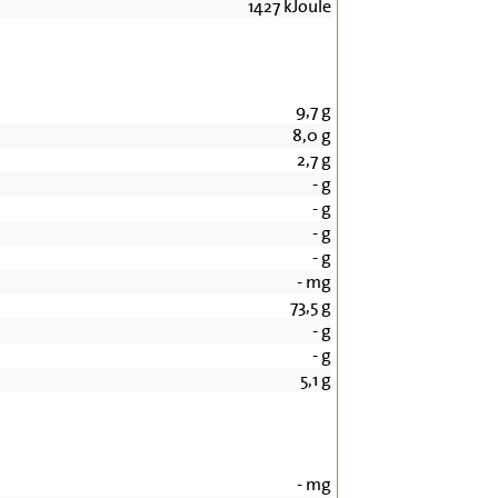
1427
kJoule
9,7
g
8,0
g
2,7
g
-
g
-
g
-
g
-
g
-
mg
73,5
g
-
g
-
g
5,1
g
-
mg