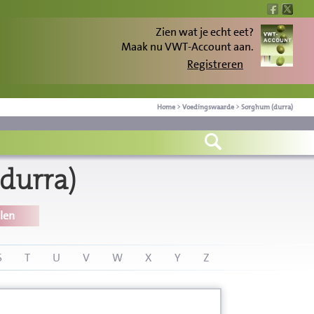
Zien wat je echt eet?
Maak nu VWT-Account aan.
Registreren
Home
>
Voedingswaarde
>
Sorghum (durra)
durra)
len
S
T
U
V
W
X
Y
Z