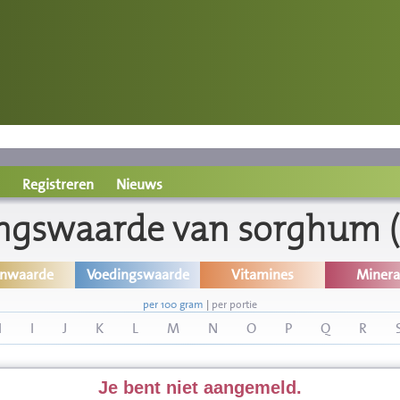
Registreren
Nieuws
ngswaarde van sorghum (
inwaarde
Voedingswaarde
Vitamines
Minera
per 100 gram
|
per portie
H
I
J
K
L
M
N
O
P
Q
R
Je bent niet aangemeld.