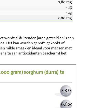
0,80
mg
-
µg
-
µg
2,00
mg
et wordt al duizenden jaren geteeld en is een
noa. Het kan worden gepoft. gekookt of
24.800
t een milde smaak en ideaal voor mensen met
 gehalte aan antioxidanten beschermt het
4.960
0.000 gram)
sorghum (durra)
te
6.062
2.372
6.820