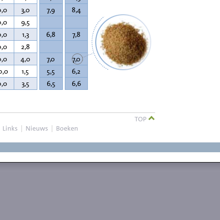
0,0
3,0
7,9
8,4
0,0
9,5
0,0
1,3
6,8
7,8
0,0
2,8
0,0
4,0
7,0
7,0
0,0
1,5
5,5
6,2
0,0
3,5
6,5
6,6
TOP
|
Links
|
Nieuws
|
Boeken