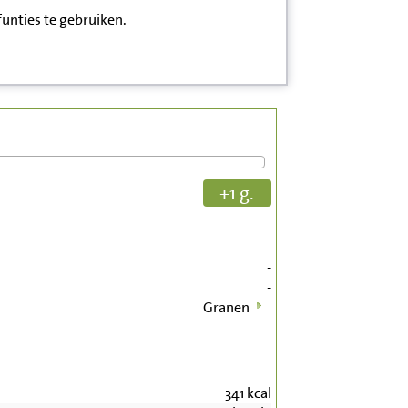
funties te gebruiken.
+1 g.
-
-
Granen
341
kcal