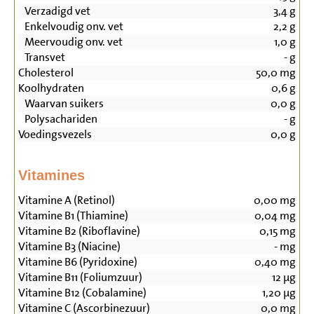
Verzadigd vet
3,4
g
Enkelvoudig onv. vet
2,2
g
Meervoudig onv. vet
1,0
g
Transvet
-
g
Cholesterol
50,0
mg
Koolhydraten
0,6
g
Waarvan suikers
0,0
g
Polysachariden
-
g
Voedingsvezels
0,0
g
Vitamines
Vitamine A (Retinol)
0,00
mg
Vitamine B1 (Thiamine)
0,04
mg
Vitamine B2 (Riboflavine)
0,15
mg
Vitamine B3 (Niacine)
-
mg
Vitamine B6 (Pyridoxine)
0,40
mg
Vitamine B11 (Foliumzuur)
12
µg
Vitamine B12 (Cobalamine)
1,20
µg
Vitamine C (Ascorbinezuur)
0,0
mg