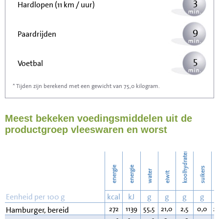
3
Hardlopen (11 km / uur)
9
Paardrijden
5
Voetbal
* Tijden zijn berekend met een gewicht van 75,0 kilogram.
15
Stofzuigen
Meest bekeken voedingsmiddelen uit de
16
Strijken
productgroep vleeswaren en worst
18
Wassen
koolhydraten
energie
energie
suikers
water
eiwit
v
Eenheid per 100 g
kcal
kJ
g
g
g
g
272
1139
55,5
21,0
2,5
0,0
2
Hamburger, bereid