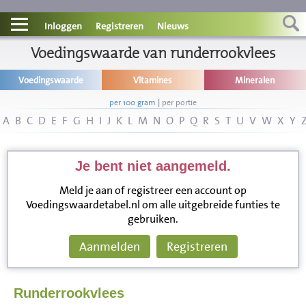
Contact
Inloggen
Registreren
Nieuws
Informatie
Voedingswaarde van runderrookvlees
Voedingswaarde
Vitamines
Mineralen
Disclaimer
per 100 gram
|
per portie
A
B
C
D
E
F
G
H
I
J
K
L
M
N
O
P
Q
R
S
T
U
V
W
X
Y
Je bent niet aangemeld.
Meld je aan of registreer een account op
Voedingswaardetabel.nl om alle uitgebreide funties te
gebruiken.
Aanmelden
Registreren
Runderrookvlees