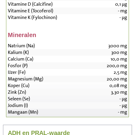
Vitamine D (Calcifine)
0,1
µg
Vitamine E (Tocoferol)
-
mg
Vitamine K (Fylochinon)
-
µg
Mineralen
Natrium (Na)
3000
mg
Kalium (K)
300
mg
Calcium (Ca)
10,0
mg
Fosfor (P)
200,0
mg
IJzer (Fe)
2,5
mg
Magnesium (Mg)
20,00
mg
Koper (Cu)
0,08
mg
Zink (Zn)
3,30
mg
Seleen (Se)
-
µg
Jodium (I)
-
µg
Mangaan (Mn)
-
mg
ADH en PRAL-waarde