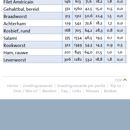
146
613
71,6
18,2
1,8
0,0
7
Filet Américain
372
1560
42,5
15,0
11,5
0,0
3
Gehaktbal, bereid
313
1312
50,6
22,4
1,5
0,0
2
Braadworst
129
542
72,6
18,2
1,7
0,0
5
Achterham
168
705
64,2
28,3
0,8
0,0
5
Rosbief, rund
375
1554
46,5
19,5
0,1
0,0
3
Salami
322
1349
54,3
14,3
0,9
0,5
2
Rookworst
201
845
64,0
21,5
1,0
1,0
1
Ham, rauwe
306
1282
53,2
18,8
1,8
0,0
2
Leverworst
TOP
Home
|
Voedingswaarde
|
Voedingswaarde per portie
|
Top 10
|
Over / Wie is?
|
Bereken
|
Faq
|
Links
|
Nieuws
|
Boeken