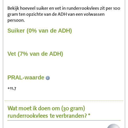
Bekijk hoeveel suiker en vet in runderrookvlees zit per 100
gram ten opzichte van de ADH van een volwassen
persoon.
Suiker (0% van de ADH)
Vet (7% van de ADH)
33
PRAL-waarde
Zitten, tv kijken
+11,7
7
Fietsen (15 km/uur)
Wat moet ik doen om
(30 gram)
8
Wandelen (5 km/uur)
runderrookvlees
te verbranden? *