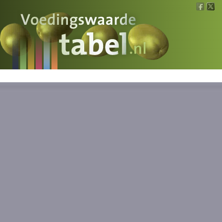
Voedingswaarde
Wat is wat?
Ons voedsel
Bereken
Nieuws
Boeken
Registreren
Inloggen