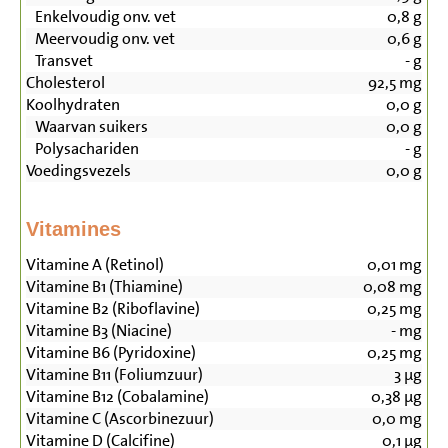
Enkelvoudig onv. vet
0,8
g
Meervoudig onv. vet
0,6
g
Transvet
-
g
Cholesterol
92,5
mg
Koolhydraten
0,0
g
Waarvan suikers
0,0
g
Polysachariden
-
g
Voedingsvezels
0,0
g
Vitamines
Vitamine A (Retinol)
0,01
mg
Vitamine B1 (Thiamine)
0,08
mg
Vitamine B2 (Riboflavine)
0,25
mg
Vitamine B3 (Niacine)
-
mg
Vitamine B6 (Pyridoxine)
0,25
mg
Vitamine B11 (Foliumzuur)
3
µg
Vitamine B12 (Cobalamine)
0,38
µg
Vitamine C (Ascorbinezuur)
0,0
mg
Vitamine D (Calcifine)
0,1
µg