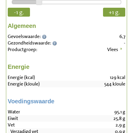
-1 g.
+1 g.
Algemeen
Gevoelswaarde:
6,7
Gezondheidswaarde:
-
Productgroep:
Vlees
Energie
Energie (kcal)
129
kcal
Energie (kJoule)
544
kJoule
Voedingswaarde
Water
95,1
g
Eiwit
25,8
g
Vet
2,9
g
Verzadigd vet
0,9
g