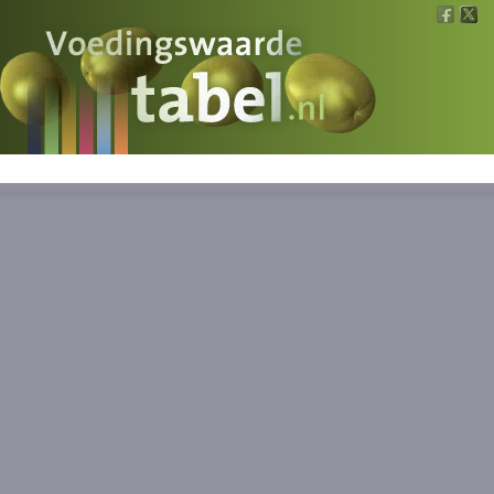
Voedingswaarde
Wat is wat?
Ons voedsel
Bereken
Nieuws
Boeken
Registreren
Inloggen