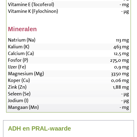
Vitamine E (Tocoferol)
-
mg
Vitamine K (Fylochinon)
-
µg
Mineralen
Natrium (Na)
113
mg
Kalium (K)
463
mg
Calcium (Ca)
12,5
mg
Fosfor (P)
275,0
mg
IJzer (Fe)
0,9
mg
Magnesium (Mg)
37,50
mg
Koper (Cu)
0,06
mg
Zink (Zn)
1,88
mg
Seleen (Se)
-
µg
Jodium (I)
-
µg
Mangaan (Mn)
-
mg
ADH en PRAL-waarde