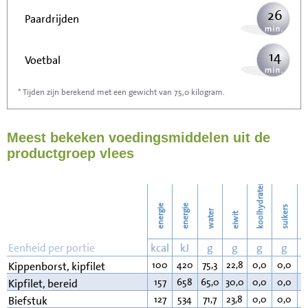
26
Paardrijden
14
Voetbal
* Tijden zijn berekend met een gewicht van 75,0 kilogram.
41
Stofzuigen
Meest bekeken voedingsmiddelen uit de
45
Strijken
productgroep vlees
52
Wassen
koolhydraten
energie
energie
suikers
water
eiwit
v
Eenheid per portie
kcal
kJ
g
g
g
g
100
420
75,3
22,8
0,0
0,0
0
Kippenborst, kipfilet
157
658
65,0
30,0
0,0
0,0
4
Kipfilet, bereid
127
534
71,7
23,8
0,0
0,0
3
Biefstuk