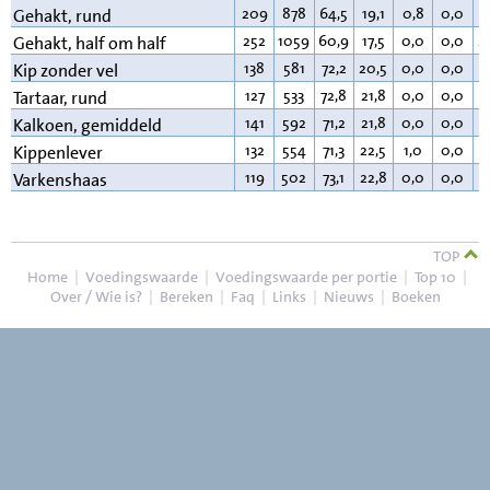
209
878
64,5
19,1
0,8
0,0
1
Gehakt, rund
252
1059
60,9
17,5
0,0
0,0
2
Gehakt, half om half
138
581
72,2
20,5
0,0
0,0
6
Kip zonder vel
127
533
72,8
21,8
0,0
0,0
4
Tartaar, rund
141
592
71,2
21,8
0,0
0,0
6
Kalkoen, gemiddeld
132
554
71,3
22,5
1,0
0,0
4
Kippenlever
119
502
73,1
22,8
0,0
0,0
3
Varkenshaas
TOP
Home
|
Voedingswaarde
|
Voedingswaarde per portie
|
Top 10
|
Over / Wie is?
|
Bereken
|
Faq
|
Links
|
Nieuws
|
Boeken