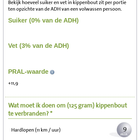
Bekijk hoeveel suiker en vet in kippenbout zit per portie
ten opzichte van de ADH van een volwassen persoon.
Suiker (0% van de ADH)
Vet (3% van de ADH)
94
PRAL-waarde
Zitten, tv kijken
+11,9
19
Fietsen (15 km/uur)
Wat moet ik doen om
(125 gram)
kippenbout
23
Wandelen (5 km/uur)
te verbranden? *
9
Hardlopen (11 km / uur)