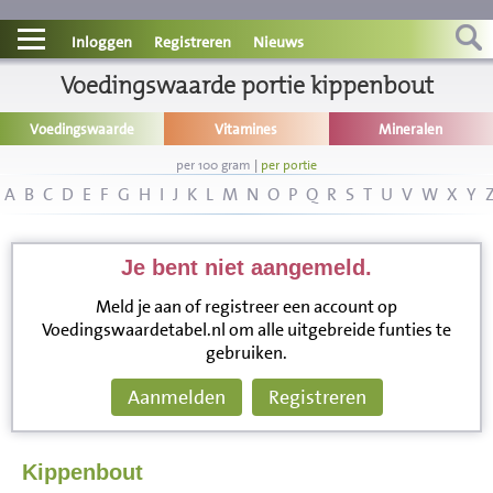
Contact
Inloggen
Registreren
Nieuws
Informatie
Voedingswaarde portie kippenbout
Voedingswaarde
Vitamines
Mineralen
Disclaimer
per 100 gram
|
per portie
A
B
C
D
E
F
G
H
I
J
K
L
M
N
O
P
Q
R
S
T
U
V
W
X
Y
Je bent niet aangemeld.
Meld je aan of registreer een account op
Voedingswaardetabel.nl om alle uitgebreide funties te
gebruiken.
Aanmelden
Registreren
Kippenbout