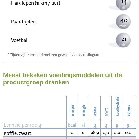
14
Hardlopen (11 km / uur)
40
Paardrijden
21
Voetbal
* Tijden zijn berekend met een gewicht van 75,0 kilogram.
64
Stofzuigen
Meest bekeken voedingsmiddelen uit de
70
Strijken
productgroep dranken
80
Wassen
koolhydraten
energie
energie
suikers
water
eiwit
v
Eenheid per 100 g
kcal
kJ
g
g
g
g
0
0
98,9
0,0
0,0
0,0
0
Koffie, zwart