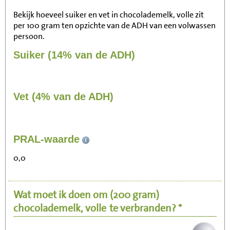
Bekijk hoeveel suiker en vet in chocolademelk, volle zit
per 100 gram ten opzichte van de ADH van een volwassen
persoon.
Suiker (14% van de ADH)
Vet (4% van de ADH)
145
PRAL-waarde
Zitten, tv kijken
0,0
29
Fietsen (15 km/uur)
Wat moet ik doen om
(200 gram)
36
Wandelen (5 km/uur)
chocolademelk, volle
te verbranden? *