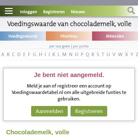
Contact
Inloggen
Registreren
Nieuws
Informatie
Voedingswaarde van chocolademelk, volle
Voedingswaarde
Vitamines
Mineralen
Disclaimer
per 100 gram
|
per portie
A
B
C
D
E
F
G
H
I
J
K
L
M
N
O
P
Q
R
S
T
U
V
W
X
Y
Je bent niet aangemeld.
Meld je aan of registreer een account op
Voedingswaardetabel.nl om alle uitgebreide funties te
gebruiken.
Aanmelden
Registreren
Chocolademelk, volle