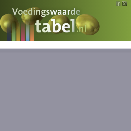
Voedingswaarde
Wat is wat?
Ons voedsel
Bereken
Nieuws
Boeken
Registreren
Inloggen