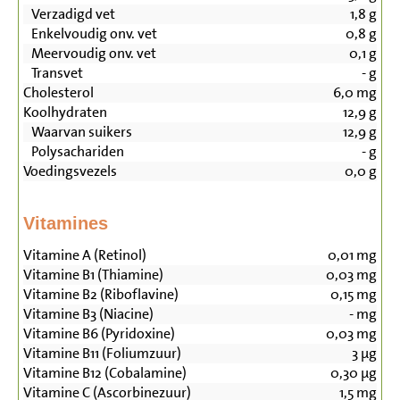
Verzadigd vet
1,8
g
Enkelvoudig onv. vet
0,8
g
Meervoudig onv. vet
0,1
g
Transvet
-
g
Cholesterol
6,0
mg
Koolhydraten
12,9
g
Waarvan suikers
12,9
g
Polysachariden
-
g
Voedingsvezels
0,0
g
Vitamines
Vitamine A (Retinol)
0,01
mg
Vitamine B1 (Thiamine)
0,03
mg
Vitamine B2 (Riboflavine)
0,15
mg
Vitamine B3 (Niacine)
-
mg
Vitamine B6 (Pyridoxine)
0,03
mg
Vitamine B11 (Foliumzuur)
3
µg
Vitamine B12 (Cobalamine)
0,30
µg
Vitamine C (Ascorbinezuur)
1,5
mg