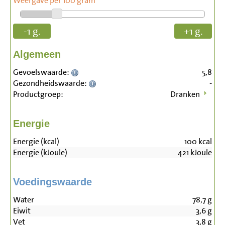
Weergave per 100 gram
-1 g.
+1 g.
Algemeen
Gevoelswaarde:
5,8
Gezondheidswaarde:
-
Productgroep:
Dranken
Energie
Energie (kcal)
100
kcal
Energie (kJoule)
421
kJoule
Voedingswaarde
Water
78,7
g
Eiwit
3,6
g
Vet
3,8
g