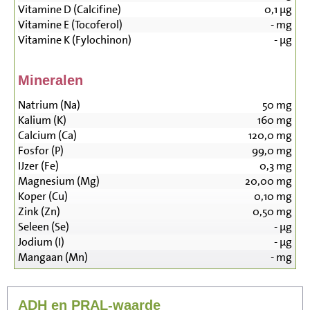
Vitamine D (Calcifine)
0,1
µg
Vitamine E (Tocoferol)
-
mg
Vitamine K (Fylochinon)
-
µg
Mineralen
Natrium (Na)
50
mg
Kalium (K)
160
mg
Calcium (Ca)
120,0
mg
Fosfor (P)
99,0
mg
IJzer (Fe)
0,3
mg
Magnesium (Mg)
20,00
mg
Koper (Cu)
0,10
mg
Zink (Zn)
0,50
mg
Seleen (Se)
-
µg
Jodium (I)
-
µg
Mangaan (Mn)
-
mg
ADH en PRAL-waarde