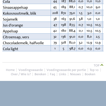
44
187
88,0
0,0
11,0
11,0
0
Cola
45
189
88,1
0,7
10,0
9,0
0
Sinaasappelsap
208
872
73,0
1,5
3,0
0,0
2
Kokosnootmelk, blik
38
163
91,6
3,8
1,0
1,0
2
Sojamelk
47
198
87,5
0,7
10,5
10,5
0
Jus d'orange
42
180
88,4
0,1
10,5
10,5
0
Appelsap
32
136
91,0
0,0
8,0
2,5
0
Citroensap, vers
79
328
82,0
3,2
12,9
12,9
1
Chocolademelk, halfvolle
1
5
98,7
0,0
0,3
0,0
0
Cola light
TOP
Home
|
Voedingswaarde
|
Voedingswaarde per portie
|
Top 10
|
Over / Wie is?
|
Bereken
|
Faq
|
Links
|
Nieuws
|
Boeken