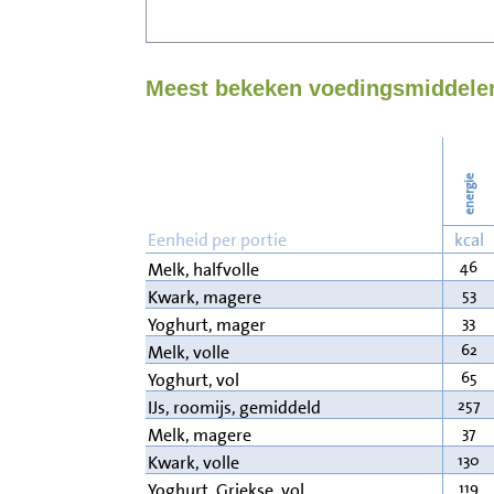
Meest bekeken voedingsmiddelen
energie
Eenheid per portie
kcal
46
Melk, halfvolle
53
Kwark, magere
33
Yoghurt, mager
62
Melk, volle
65
Yoghurt, vol
257
IJs, roomijs, gemiddeld
37
Melk, magere
130
Kwark, volle
119
Yoghurt, Griekse, vol