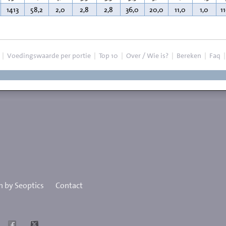
1413
58,2
2,0
2,8
2,8
36,0
20,0
11,0
1,0
1
|
Voedingswaarde per portie
|
Top 10
|
Over / Wie is?
|
Bereken
|
Faq
 by Seoptics
Contact