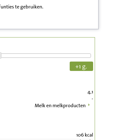
funties te gebruiken.
+1 g.
4,1
-
Melk en melkproducten
106
kcal