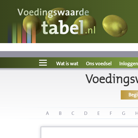
Voedingswaarde
Wat is wat?
Ons voedsel
Wat is wat
Ons voedsel
Inloggen
Voedingsw
Bereken
Beg
Nieuws
Boeken
A
B
C
D
E
F
G
Registreren