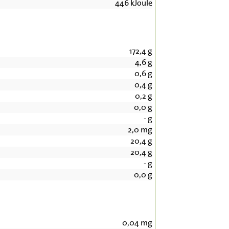
446
kJoule
172,4
g
4,6
g
0,6
g
0,4
g
0,2
g
0,0
g
-
g
2,0
mg
20,4
g
20,4
g
-
g
0,0
g
0,04
mg