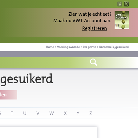
Zien wat je echt eet?
Maak nu VWT-Account aan.
Registreren
Home
>
Voedingswaarde
>
Per portie
>
Karnemelk, gesuikerd
 gesuikerd
len
S
T
U
V
W
X
Y
Z