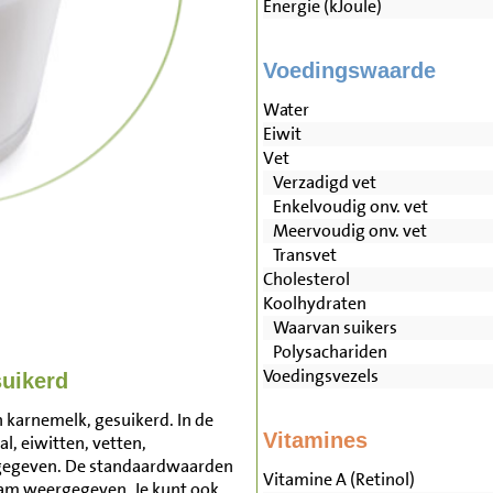
Energie (kJoule)
Voedingswaarde
Water
Eiwit
Vet
Verzadigd vet
Enkelvoudig onv. vet
Meervoudig onv. vet
Transvet
Cholesterol
Koolhydraten
Waarvan suikers
Polysachariden
Voedingsvezels
uikerd
 karnemelk, gesuikerd. In de
Vitamines
l, eiwitten, vetten,
rgegeven. De standaardwaarden
Vitamine A (Retinol)
ram weergegeven. Je kunt ook