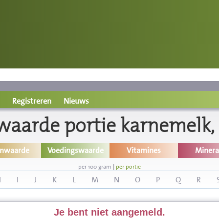
Registreren
Nieuws
aarde portie karnemelk,
inwaarde
Voedingswaarde
Vitamines
Minera
per 100 gram
|
per portie
H
I
J
K
L
M
N
O
P
Q
R
Je bent niet aangemeld.