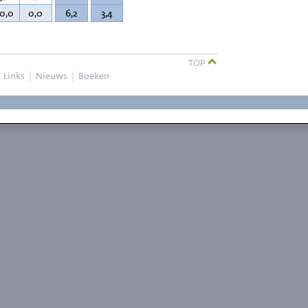
10,0
0,0
6,2
3,4
TOP
|
Links
|
Nieuws
|
Boeken