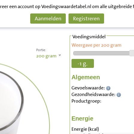
treer een account op Voedingswaardetabel.nl om alle uitgebreide 
Aanmelden
Registreren
Voedingsmiddel
Weergave per 200 gram
Portie:
200
gram
-1 g.
Algemeen
Gevoelswaarde:
Gezondheidswaarde:
Productgroep:
Energie
Energie (kcal)