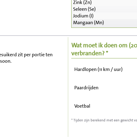
Zink (Zn)
Seleen (Se)
Zitten, tv kijken
Jodium (I)
Mangaan (Mn)
Fietsen (15 km/uur)
Wat moet ik doen om
(2
Wandelen (5 km/uur)
verbranden? *
suikerd zit per portie ten
rsoon.
Hardlopen (11 km / uur)
Paardrijden
Voetbal
* Tijden zijn berekend met een gewicht v
Stofzuigen