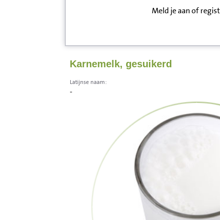
Meld je aan of regis
Inloggen
Contact
Karnemelk, gesuikerd
Informatie
Latijnse naam:
-
Disclaimer