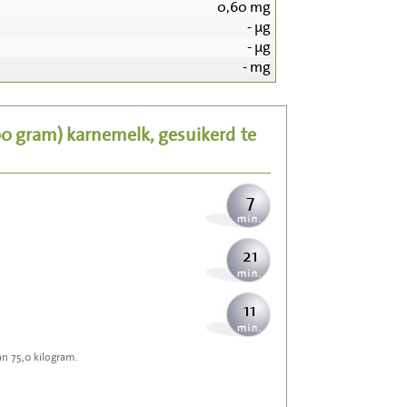
0,60
mg
-
µg
77
-
µg
-
mg
15
00 gram)
karnemelk, gesuikerd
te
19
7
21
11
an 75,0 kilogram.
34