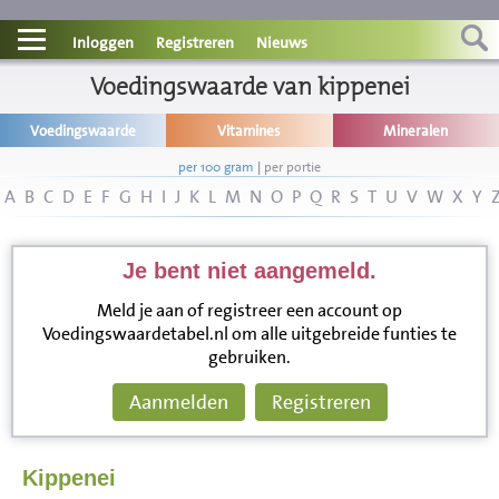
Contact
Inloggen
Registreren
Nieuws
Informatie
Voedingswaarde van kippenei
Voedingswaarde
Vitamines
Mineralen
Disclaimer
per 100 gram
|
per portie
A
B
C
D
E
F
G
H
I
J
K
L
M
N
O
P
Q
R
S
T
U
V
W
X
Y
Je bent niet aangemeld.
Meld je aan of registreer een account op
Voedingswaardetabel.nl om alle uitgebreide funties te
gebruiken.
Aanmelden
Registreren
Kippenei