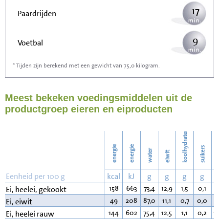
17
Paardrijden
9
Voetbal
* Tijden zijn berekend met een gewicht van 75,0 kilogram.
27
Stofzuigen
Meest bekeken voedingsmiddelen uit de
30
Strijken
productgroep eieren en eiproducten
34
Wassen
koolhydraten
energie
energie
suikers
water
eiwit
v
Eenheid per 100 g
kcal
kJ
g
g
g
g
158
663
73,4
12,9
1,5
0,1
1
Ei, heelei, gekookt
49
208
87,0
11,1
0,7
0,0
0
Ei, eiwit
144
602
75,4
12,5
1,1
0,2
1
Ei, heelei rauw