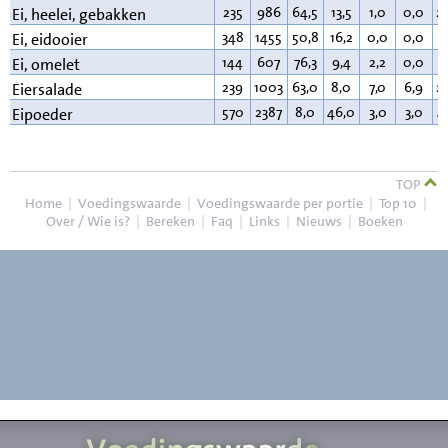
235
986
64,5
13,5
1,0
0,0
2
Ei, heelei, gebakken
348
1455
50,8
16,2
0,0
0,0
3
Ei, eidooier
144
607
76,3
9,4
2,2
0,0
1
Ei, omelet
239
1003
63,0
8,0
7,0
6,9
2
Eiersalade
570
2387
8,0
46,0
3,0
3,0
4
Eipoeder
TOP
Home
|
Voedingswaarde
|
Voedingswaarde per portie
|
Top 10
|
Over / Wie is?
|
Bereken
|
Faq
|
Links
|
Nieuws
|
Boeken