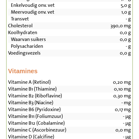
Enkelvoudig onv. vet
5,0
g
Meervoudig onv. vet
1,0
g
Transvet
-
g
Cholesterol
390,0
mg
Koolhydraten
0,0
g
Waarvan suikers
0,0
g
Polysachariden
-
g
Voedingsvezels
0,0
g
Vitamines
Vitamine A (Retinol)
0,20
mg
Vitamine B1 (Thiamine)
0,10
mg
Vitamine B2 (Riboflavine)
0,30
mg
Vitamine B3 (Niacine)
-
mg
Vitamine B6 (Pyridoxine)
0,17
mg
Vitamine B11 (Foliumzuur)
-
µg
Vitamine B12 (Cobalamine)
-
µg
Vitamine C (Ascorbinezuur)
0,0
mg
Vitamine D (Calcifine)
-
µg