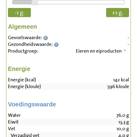
-1 g.
+1 g.
Algemeen
Gevoelswaarde:
-
Gezondheidswaarde:
-
Productgroep:
Eieren en eiproducten
Energie
Energie (kcal)
142
kcal
Energie (kJoule)
596
kJoule
Voedingswaarde
Water
76,0
g
Eiwit
13,3
g
Vet
10,0
g
Verzadigd vet
4,0
g