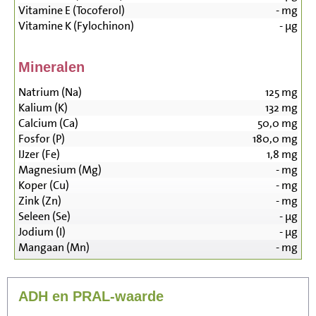
Vitamine E (Tocoferol)
-
mg
Vitamine K (Fylochinon)
-
µg
Mineralen
Natrium (Na)
125
mg
Kalium (K)
132
mg
Calcium (Ca)
50,0
mg
Fosfor (P)
180,0
mg
IJzer (Fe)
1,8
mg
Magnesium (Mg)
-
mg
Koper (Cu)
-
mg
Zink (Zn)
-
mg
Seleen (Se)
-
µg
Jodium (I)
-
µg
Mangaan (Mn)
-
mg
ADH en PRAL-waarde