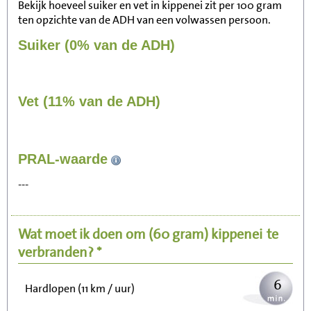
Bekijk hoeveel suiker en vet in kippenei zit per 100 gram
ten opzichte van de ADH van een volwassen persoon.
Suiker (0% van de ADH)
Vet (11% van de ADH)
62
PRAL-waarde
Zitten, tv kijken
---
12
Fietsen (15 km/uur)
Wat moet ik doen om
(60 gram)
kippenei
te
15
Wandelen (5 km/uur)
verbranden? *
6
Hardlopen (11 km / uur)