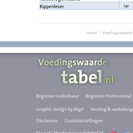
132
Kippenlever
Home
|
Voedingswaarde
Registeer Individueel
Registeer Professional
Graphic design by JAgd
Hosting & webdesign
Disclaimer
Cookieinstellingen
©
2026
Voedingswaardetabel.nl