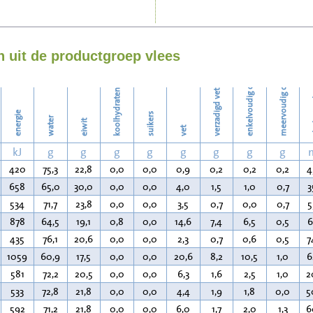
Strijken
enkelvoudig onverzadigd vet
meervoudig onverzadigd vet
Wassen
 uit de productgroep vlees
koolhydraten
verzadigd vet
ch
energie
suikers
water
eiwit
vet
kJ
g
g
g
g
g
g
g
g
420
75,3
22,8
0,0
0,0
0,9
0,2
0,2
0,2
4
658
65,0
30,0
0,0
0,0
4,0
1,5
1,0
0,7
3
534
71,7
23,8
0,0
0,0
3,5
0,7
0,0
0,7
5
878
64,5
19,1
0,8
0,0
14,6
7,4
6,5
0,5
6
435
76,1
20,6
0,0
0,0
2,3
0,7
0,6
0,5
7
1059
60,9
17,5
0,0
0,0
20,6
8,2
10,5
1,0
6
581
72,2
20,5
0,0
0,0
6,3
1,6
2,5
1,0
2
533
72,8
21,8
0,0
0,0
4,4
1,9
1,8
0,0
5
592
71,2
21,8
0,0
0,0
6,0
1,7
2,0
1,3
6