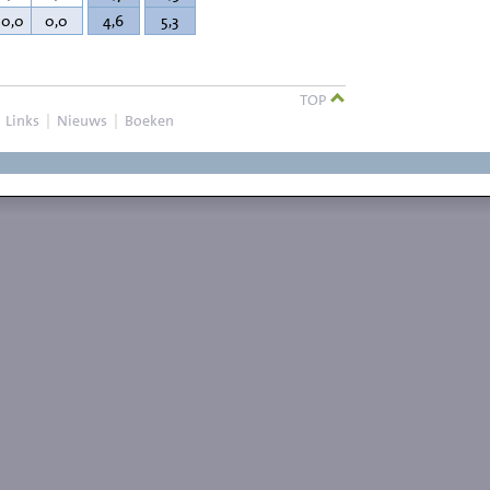
20,0
0,0
4,6
5,3
TOP
|
Links
|
Nieuws
|
Boeken