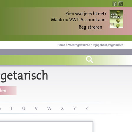
Zien wat je echt eet?
Maak nu VWT-Account aan.
Registreren
Home
>
Voedingswaarde
>
Fijngehakt, vegetarisch
getarisch
len
S
T
U
V
W
X
Y
Z