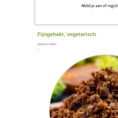
Meld je aan of regis
Inloggen
Contact
Fijngehakt, vegetarisch
Informatie
Latijnse naam:
-
Disclaimer