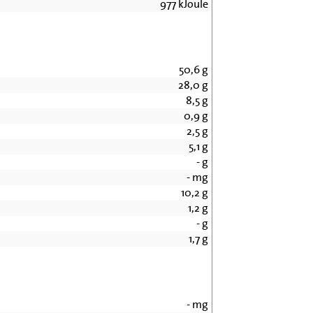
977
kJoule
50,6
g
28,0
g
8,5
g
0,9
g
2,5
g
5,1
g
-
g
-
mg
10,2
g
1,2
g
-
g
1,7
g
-
mg