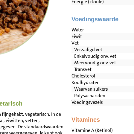
Energie (kJoule)
Voedingswaarde
Water
Eiwit
Vet
Verzadigd vet
Enkelvoudig onv. vet
Meervoudig onv. vet
Transvet
Cholesterol
Koolhydraten
Waarvan suikers
Polysachariden
Voedingsvezels
etarisch
fijngehakt, vegetarisch. In de
Vitamines
l, eiwitten, vetten,
rgegeven. De standaardwaarden
Vitamine A (Retinol)
 gram weergegeven. Je kunt ook