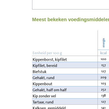
Meest bekeken voedingsmiddelen
energie
Eenheid per 100 g
kcal
100
Kippenborst, kipfilet
157
Kipfilet, bereid
127
Biefstuk
209
Gehakt, rund
103
Kippenbout
252
Gehakt, half om half
138
Kip zonder vel
127
Tartaar, rund
141
Kalkoen, gemiddeld