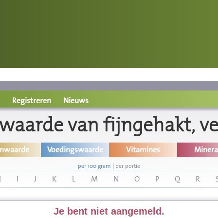
Registreren
Nieuws
waarde van fijngehakt, ve
inwaarde
Voedingswaarde
Vitamines
Minera
per 100 gram
|
per portie
H
I
J
K
L
M
N
O
P
Q
R
Je bent niet aangemeld.