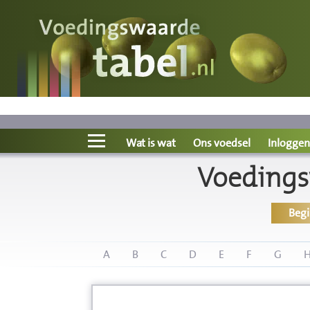
Voedingswaarde
Wat is wat?
Ons voedsel
Wat is wat
Ons voedsel
Inloggen
Voedings
Bereken
Beg
Nieuws
Boeken
A
B
C
D
E
F
G
Registreren