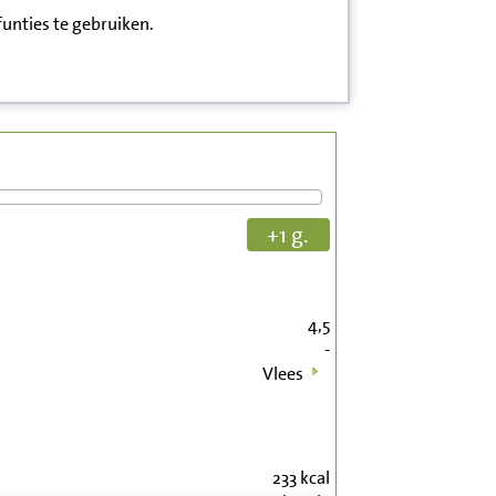
funties te gebruiken.
+1 g.
4,5
-
Vlees
233
kcal