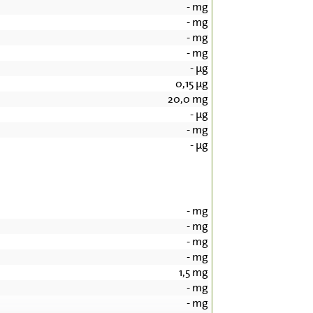
-
mg
-
mg
-
mg
-
mg
-
µg
0,15
µg
20,0
mg
-
µg
-
mg
-
µg
-
mg
-
mg
-
mg
-
mg
1,5
mg
-
mg
-
mg