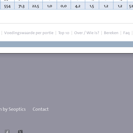
554
71,3
22,5
1,0
0,0
4,2
1,5
1,2
1,2
5
|
Voedingswaarde per portie
|
Top 10
|
Over / Wie is?
|
Bereken
|
Faq
 by Seoptics
Contact