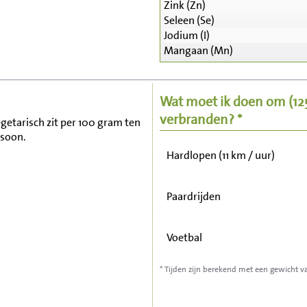
Zink (Zn)
Seleen (Se)
Zitten, tv kijken
Jodium (I)
Mangaan (Mn)
Fietsen (15 km/uur)
Wat moet ik doen om
(1
Wandelen (5 km/uur)
verbranden? *
egetarisch zit per 100 gram ten
rsoon.
Hardlopen (11 km / uur)
Paardrijden
Voetbal
* Tijden zijn berekend met een gewicht v
Stofzuigen