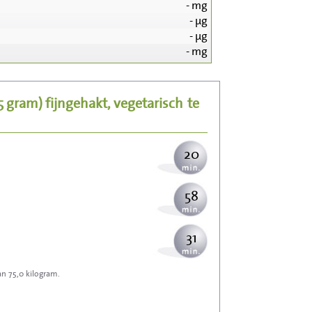
-
mg
-
µg
212
-
µg
-
mg
42
25 gram)
fijngehakt, vegetarisch
te
52
20
58
31
an 75,0 kilogram.
93