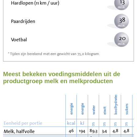
13
Hardlopen (11 km / uur)
38
Paardrijden
20
Voetbal
* Tijden zijn berekend met een gewicht van 75,0 kilogram.
61
Stofzuigen
Meest bekeken voedingsmiddelen uit de
67
Strijken
productgroep melk en melkproducten
77
Wassen
koolhydraten
energie
energie
suikers
water
eiwit
v
Eenheid per portie
kcal
kJ
g
g
g
g
46
194
89,3
3,4
4,8
4,8
1
Melk, halfvolle