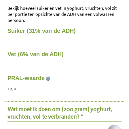
Bekijk hoeveel suiker en vet in yoghurt, vruchten, vol zit
per portie ten opzichte van de ADH van een volwassen
persoon.
Suiker (31% van de ADH)
Vet (6% van de ADH)
140
PRAL-waarde
Zitten, tv kijken
+2,0
28
Fietsen (15 km/uur)
Wat moet ik doen om
(200 gram)
yoghurt,
34
Wandelen (5 km/uur)
vruchten, vol
te verbranden? *