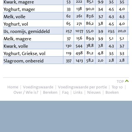
53
222
85,1
9,9
3,5
3,5
0
Kwark, magere
33
138
90,0
3,4
4,5
4,0
0
Yoghurt, mager
62
261
87,6
3,7
4,3
4,3
3
Melk, volle
65
271
86,2
3,8
4,5
4,0
3
Yoghurt, vol
257
1077
55,0
3,9
23,5
20,0
1
IJs, roomijs, gemiddeld
37
156
89,9
3,9
5,1
5,1
0
Melk, magere
130
544
78,8
7,8
4,3
3,7
9
Kwark, volle
119
498
81,2
4,8
3,5
3,3
9
Yoghurt, Griekse, vol
337
1413
58,2
2,0
2,8
2,8
3
Slagroom, onbereid
TOP
Home
|
Voedingswaarde
|
Voedingswaarde per portie
|
Top 10
|
Over / Wie is?
|
Bereken
|
Faq
|
Links
|
Nieuws
|
Boeken