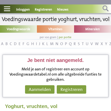
Contact
Inloggen
Registreren
Nieuws
Voedingswaarde portie yoghurt, vruchten, vol
Informatie
Voedingswaarde
Vitamines
Mineralen
Disclaimer
per 100 gram
|
per portie
A
B
C
D
E
F
G
H
I
J
K
L
M
N
O
P
Q
R
S
T
U
V
W
X
Y
Je bent niet aangemeld.
Meld je aan of registreer een account op
Voedingswaardetabel.nl om alle uitgebreide funties te
gebruiken.
Aanmelden
Registreren
Yoghurt, vruchten, vol