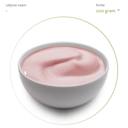
Latijnse naam:
Portie:
-
200
gram