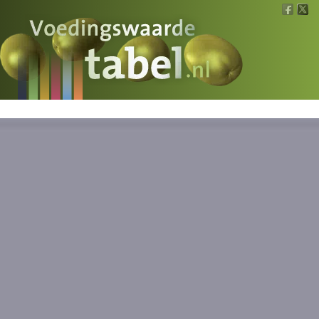
Voedingswaarde
Wat is wat?
Ons voedsel
Bereken
Nieuws
Boeken
Registreren
Inloggen