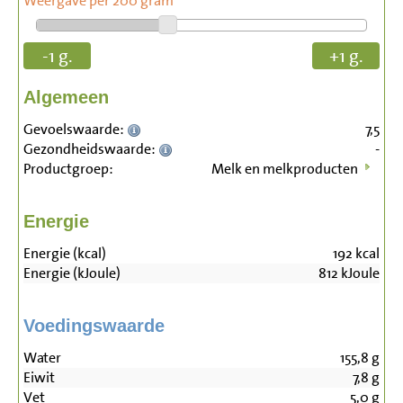
Weergave per 200 gram
-1 g.
+1 g.
Algemeen
Gevoelswaarde:
7,5
Gezondheidswaarde:
-
Productgroep:
Melk en melkproducten
Energie
Energie (kcal)
192
kcal
Energie (kJoule)
812
kJoule
Voedingswaarde
Water
155,8
g
Eiwit
7,8
g
Vet
5,0
g