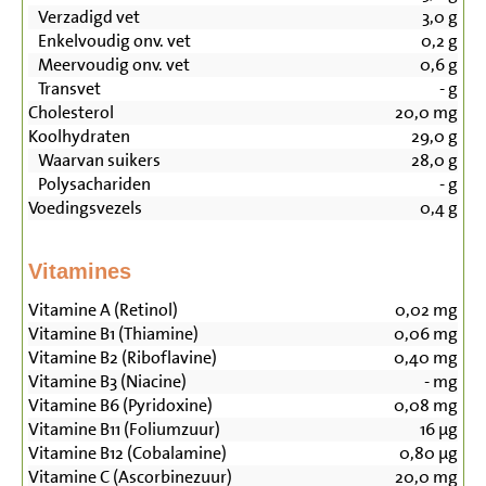
Verzadigd vet
3,0
g
Enkelvoudig onv. vet
0,2
g
Meervoudig onv. vet
0,6
g
Transvet
-
g
Cholesterol
20,0
mg
Koolhydraten
29,0
g
Waarvan suikers
28,0
g
Polysachariden
-
g
Voedingsvezels
0,4
g
Vitamines
Vitamine A (Retinol)
0,02
mg
Vitamine B1 (Thiamine)
0,06
mg
Vitamine B2 (Riboflavine)
0,40
mg
Vitamine B3 (Niacine)
-
mg
Vitamine B6 (Pyridoxine)
0,08
mg
Vitamine B11 (Foliumzuur)
16
µg
Vitamine B12 (Cobalamine)
0,80
µg
Vitamine C (Ascorbinezuur)
20,0
mg