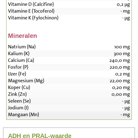
Vitamine D (Calcifine)
0,2
µg
Vitamine E (Tocoferol)
-
mg
Vitamine K (Fylochinon)
-
µg
Mineralen
Natrium (Na)
100
mg
Kalium (K)
300
mg
Calcium (Ca)
240,0
mg
Fosfor (P)
220,0
mg
IJzer (Fe)
0,2
mg
Magnesium (Mg)
22,00
mg
Koper (Cu)
0,20
mg
Zink (Zn)
0,00
mg
Seleen (Se)
-
µg
Jodium (I)
-
µg
Mangaan (Mn)
-
mg
ADH en PRAL-waarde