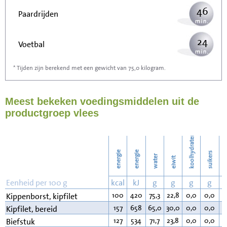
46
Paardrijden
24
Voetbal
* Tijden zijn berekend met een gewicht van 75,0 kilogram.
73
Stofzuigen
Meest bekeken voedingsmiddelen uit de
80
Strijken
productgroep vlees
92
Wassen
koolhydraten
energie
energie
suikers
water
eiwit
v
Eenheid per 100 g
kcal
kJ
g
g
g
g
100
420
75,3
22,8
0,0
0,0
0
Kippenborst, kipfilet
157
658
65,0
30,0
0,0
0,0
4
Kipfilet, bereid
127
534
71,7
23,8
0,0
0,0
3
Biefstuk