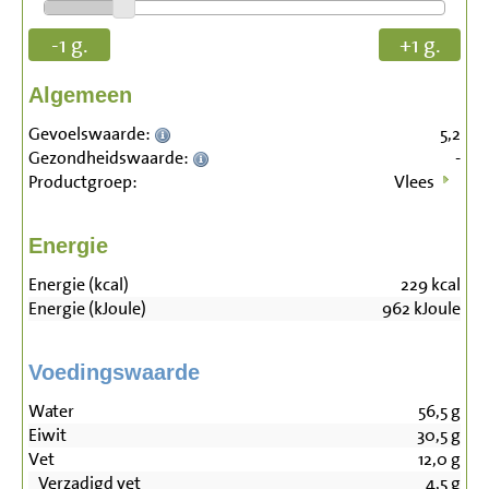
-1 g.
+1 g.
Algemeen
Gevoelswaarde:
5,2
Gezondheidswaarde:
-
Productgroep:
Vlees
Energie
Energie (kcal)
229
kcal
Energie (kJoule)
962
kJoule
Voedingswaarde
Water
56,5
g
Eiwit
30,5
g
Vet
12,0
g
Verzadigd vet
4,5
g