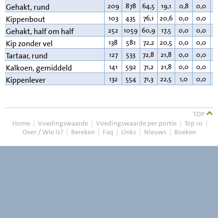
209
878
64,5
19,1
0,8
0,0
1
Gehakt, rund
103
435
76,1
20,6
0,0
0,0
2
Kippenbout
252
1059
60,9
17,5
0,0
0,0
2
Gehakt, half om half
138
581
72,2
20,5
0,0
0,0
6
Kip zonder vel
127
533
72,8
21,8
0,0
0,0
4
Tartaar, rund
141
592
71,2
21,8
0,0
0,0
6
Kalkoen, gemiddeld
132
554
71,3
22,5
1,0
0,0
4
Kippenlever
TOP
Home
|
Voedingswaarde
|
Voedingswaarde per portie
|
Top 10
|
Over / Wie is?
|
Bereken
|
Faq
|
Links
|
Nieuws
|
Boeken