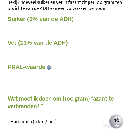
Bekijk hoeveel suiker en vet in fazant zit per 100 gram ten
opzichte van de ADH van een volwassen persoon.
Suiker (0% van de ADH)
Vet (13% van de ADH)
167
PRAL-waarde
Zitten, tv kijken
---
33
Fietsen (15 km/uur)
Wat moet ik doen om
(100 gram)
fazant
te
41
Wandelen (5 km/uur)
verbranden? *
16
Hardlopen (11 km / uur)