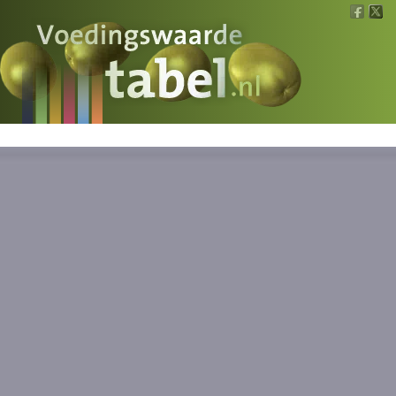
Voedingswaarde
Wat is wat?
Ons voedsel
Bereken
Nieuws
Boeken
Registreren
Inloggen