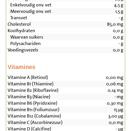
Enkelvoudig onv. vet
4,5
g
Meervoudig onv. vet
1,5
g
Transvet
-
g
Cholesterol
85,0
mg
Koolhydraten
0,0
g
Waarvan suikers
0,0
g
Polysachariden
-
g
Voedingsvezels
0,0
g
Vitamines
Vitamine A (Retinol)
0,00
mg
Vitamine B1 (Thiamine)
0,06
mg
Vitamine B2 (Riboflavine)
0,14
mg
Vitamine B3 (Niacine)
-
mg
Vitamine B6 (Pyridoxine)
0,30
mg
Vitamine B11 (Foliumzuur)
15
µg
Vitamine B12 (Cobalamine)
3,00
µg
Vitamine C (Ascorbinezuur)
0,0
mg
Vitamine D (Calcifine)
-
µg