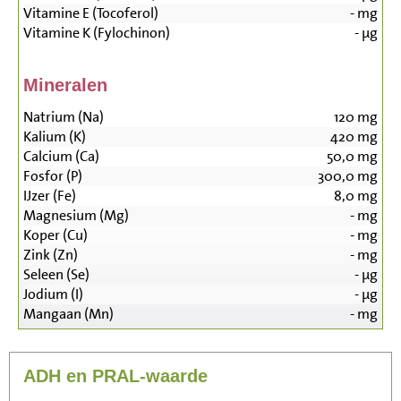
Vitamine E (Tocoferol)
-
mg
Vitamine K (Fylochinon)
-
µg
Mineralen
Natrium (Na)
120
mg
Kalium (K)
420
mg
Calcium (Ca)
50,0
mg
Fosfor (P)
300,0
mg
IJzer (Fe)
8,0
mg
Magnesium (Mg)
-
mg
Koper (Cu)
-
mg
Zink (Zn)
-
mg
Seleen (Se)
-
µg
Jodium (I)
-
µg
Mangaan (Mn)
-
mg
ADH en PRAL-waarde