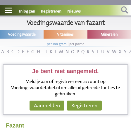
Contact
Inloggen
Registreren
Nieuws
Informatie
Voedingswaarde van fazant
Voedingswaarde
Vitamines
Mineralen
Disclaimer
per 100 gram
|
per portie
A
B
C
D
E
F
G
H
I
J
K
L
M
N
O
P
Q
R
S
T
U
V
W
X
Y
Je bent niet aangemeld.
Meld je aan of registreer een account op
Voedingswaardetabel.nl om alle uitgebreide funties te
gebruiken.
Aanmelden
Registreren
Fazant