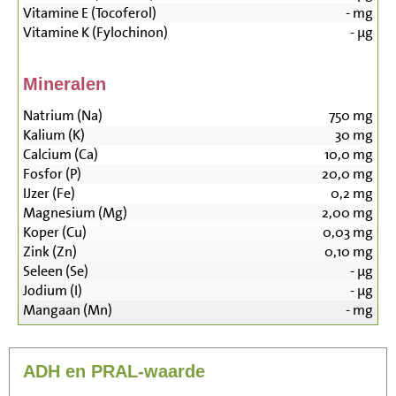
Vitamine E (Tocoferol)
-
mg
Vitamine K (Fylochinon)
-
µg
Mineralen
Natrium (Na)
750
mg
Kalium (K)
30
mg
Calcium (Ca)
10,0
mg
Fosfor (P)
20,0
mg
IJzer (Fe)
0,2
mg
Magnesium (Mg)
2,00
mg
Koper (Cu)
0,03
mg
Zink (Zn)
0,10
mg
Seleen (Se)
-
µg
Jodium (I)
-
µg
Mangaan (Mn)
-
mg
ADH en PRAL-waarde