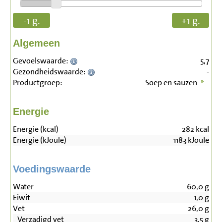
-1 g.
+1 g.
Algemeen
Gevoelswaarde:
5,7
Gezondheidswaarde:
-
Productgroep:
Soep en sauzen
Energie
Energie (kcal)
282
kcal
Energie (kJoule)
1183
kJoule
Voedingswaarde
Water
60,0
g
Eiwit
1,0
g
Vet
26,0
g
Verzadigd vet
3,5
g