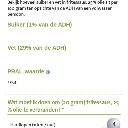
Bekijk hoeveel suiker en vet in fritessaus, 25 % olie zit per
100 gram ten opzichte van de ADH van een volwassen
persoon.
Suiker (1% van de ADH)
Vet (29% van de ADH)
41
PRAL-waarde
Zitten, tv kijken
+0,4
8
Fietsen (15 km/uur)
Wat moet ik doen om
(20 gram)
fritessaus, 25
10
Wandelen (5 km/uur)
% olie
te verbranden? *
4
Hardlopen (11 km / uur)