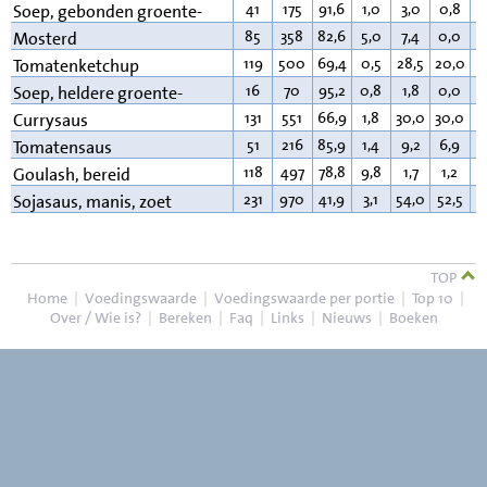
41
175
91,6
1,0
3,0
0,8
2
Soep, gebonden groente-
85
358
82,6
5,0
7,4
0,0
4
Mosterd
119
500
69,4
0,5
28,5
20,0
0
Tomatenketchup
16
70
95,2
0,8
1,8
0,0
0
Soep, heldere groente-
131
551
66,9
1,8
30,0
30,0
0
Currysaus
51
216
85,9
1,4
9,2
6,9
1
Tomatensaus
118
497
78,8
9,8
1,7
1,2
8
Goulash, bereid
231
970
41,9
3,1
54,0
52,5
0
Sojasaus, manis, zoet
TOP
Home
|
Voedingswaarde
|
Voedingswaarde per portie
|
Top 10
|
Over / Wie is?
|
Bereken
|
Faq
|
Links
|
Nieuws
|
Boeken