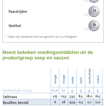
11
Paardrijden
6
Voetbal
* Tijden zijn berekend met een gewicht van 75,0 kilogram.
18
Stofzuigen
Meest bekeken voedingsmiddelen uit de
20
Strijken
productgroep soep en sauzen
23
Wassen
koolhydraten
energie
energie
suikers
water
eiwit
v
Eenheid per 100 g
kcal
kJ
g
g
g
g
275
1153
53,5
8,5
18,0
16,5
1
Satésaus
6
28
97,9
0,5
0,1
0,0
0
Bouillon, bereid