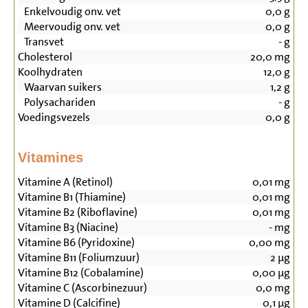
Enkelvoudig onv. vet
0,0
g
Meervoudig onv. vet
0,0
g
Transvet
-
g
Cholesterol
20,0
mg
Koolhydraten
12,0
g
Waarvan suikers
1,2
g
Polysachariden
-
g
Voedingsvezels
0,0
g
Vitamines
Vitamine A (Retinol)
0,01
mg
Vitamine B1 (Thiamine)
0,01
mg
Vitamine B2 (Riboflavine)
0,01
mg
Vitamine B3 (Niacine)
-
mg
Vitamine B6 (Pyridoxine)
0,00
mg
Vitamine B11 (Foliumzuur)
2
µg
Vitamine B12 (Cobalamine)
0,00
µg
Vitamine C (Ascorbinezuur)
0,0
mg
Vitamine D (Calcifine)
0,1
µg