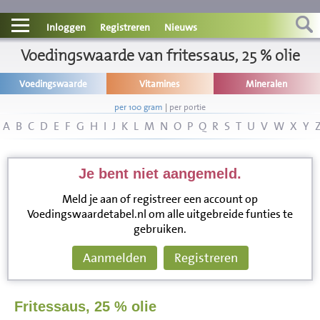
Contact
Inloggen
Registreren
Nieuws
Informatie
Voedingswaarde van fritessaus, 25 % olie
Voedingswaarde
Vitamines
Mineralen
Disclaimer
per 100 gram
|
per portie
A
B
C
D
E
F
G
H
I
J
K
L
M
N
O
P
Q
R
S
T
U
V
W
X
Y
Je bent niet aangemeld.
Meld je aan of registreer een account op
Voedingswaardetabel.nl om alle uitgebreide funties te
gebruiken.
Aanmelden
Registreren
Fritessaus, 25 % olie