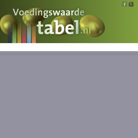
Voedingswaarde
Wat is wat?
Ons voedsel
Bereken
Nieuws
Boeken
Registreren
Inloggen