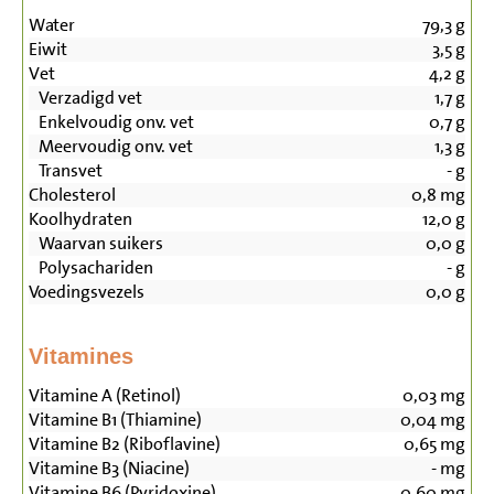
Water
79,3
g
Eiwit
3,5
g
Vet
4,2
g
Verzadigd vet
1,7
g
Enkelvoudig onv. vet
0,7
g
Meervoudig onv. vet
1,3
g
Transvet
-
g
Cholesterol
0,8
mg
Koolhydraten
12,0
g
Waarvan suikers
0,0
g
Polysachariden
-
g
Voedingsvezels
0,0
g
Vitamines
Vitamine A (Retinol)
0,03
mg
Vitamine B1 (Thiamine)
0,04
mg
Vitamine B2 (Riboflavine)
0,65
mg
Vitamine B3 (Niacine)
-
mg
Vitamine B6 (Pyridoxine)
0,60
mg