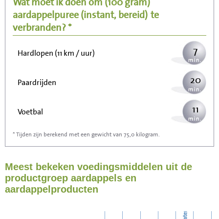
Wat moet ik doen om
(100 gram)
aardappelpuree (instant, bereid)
te
18
Wandelen (5 km/uur)
verbranden? *
7
Hardlopen (11 km / uur)
20
Paardrijden
11
Voetbal
* Tijden zijn berekend met een gewicht van 75,0 kilogram.
32
Stofzuigen
Meest bekeken voedingsmiddelen uit de
34
Strijken
productgroep aardappels en
aardappelproducten
40
Wassen