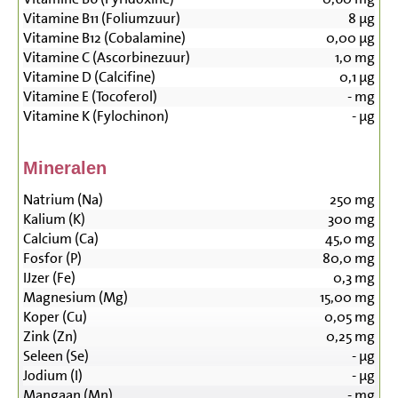
Vitamine B11 (Foliumzuur)
8
µg
Vitamine B12 (Cobalamine)
0,00
µg
Vitamine C (Ascorbinezuur)
1,0
mg
Vitamine D (Calcifine)
0,1
µg
Vitamine E (Tocoferol)
-
mg
Vitamine K (Fylochinon)
-
µg
Mineralen
Natrium (Na)
250
mg
Kalium (K)
300
mg
Calcium (Ca)
45,0
mg
Fosfor (P)
80,0
mg
IJzer (Fe)
0,3
mg
Magnesium (Mg)
15,00
mg
Koper (Cu)
0,05
mg
Zink (Zn)
0,25
mg
Seleen (Se)
-
µg
Jodium (I)
-
µg
Mangaan (Mn)
-
mg