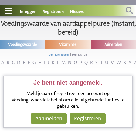
Contact
Inloggen
Registreren
Nieuws
Voedingswaarde van aardappelpuree (instant,
Informatie
bereid)
Disclaimer
Voedingswaarde
Vitamines
Mineralen
per 100 gram
|
per portie
A
B
C
D
E
F
G
H
I
J
K
L
M
N
O
P
Q
R
S
T
U
V
W
X
Y
Je bent niet aangemeld.
Meld je aan of registreer een account op
Voedingswaardetabel.nl om alle uitgebreide funties te
gebruiken.
Aanmelden
Registreren