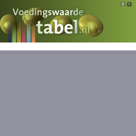
Voedingswaarde
Wat is wat?
Ons voedsel
Bereken
Nieuws
Boeken
Registreren
Inloggen