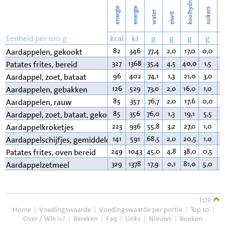
koolhydraten
energie
energie
suikers
water
eiwit
v
Eenheid per 100 g
kcal
kJ
g
g
g
g
82
346
77,4
2,0
17,0
0,0
0
Aardappelen, gekookt
327
1368
35,4
4,5
40,0
1,5
1
Patates frites, bereid
96
402
74,1
1,3
21,0
3,0
0
Aardappel, zoet, bataat
126
529
73,0
2,0
16,0
1,0
5
Aardappelen, gebakken
85
357
76,7
2,0
17,6
0,0
0
Aardappelen, rauw
85
356
76,0
1,3
19,1
5,5
0
Aardappel, zoet, bataat, gekookt
223
936
55,8
3,2
27,0
1,0
1
Aardappelkroketjes
141
591
68,5
2,0
20,5
1,0
5
Aardappelschijfjes, gemiddeld
249
1043
45,0
4,8
38,0
0,5
7
Patates frites, oven bereid
329
1378
17,9
0,1
81,0
5,0
0
Aardappelzetmeel
TOP
Home
|
Voedingswaarde
|
Voedingswaarde per portie
|
Top 10
|
Over / Wie is?
|
Bereken
|
Faq
|
Links
|
Nieuws
|
Boeken