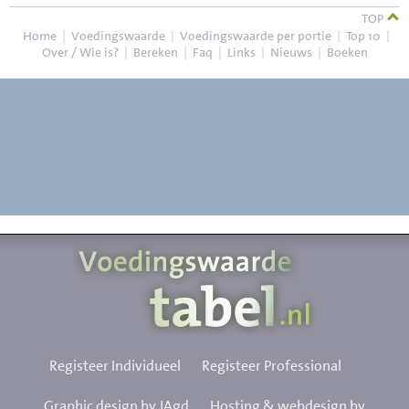
TOP
Home
|
Voedingswaarde
|
Voedingswaarde per portie
|
Top 10
|
Over / Wie is?
|
Bereken
|
Faq
|
Links
|
Nieuws
|
Boeken
Registeer Individueel
Registeer Professional
Graphic design by JAgd
Hosting & webdesign by