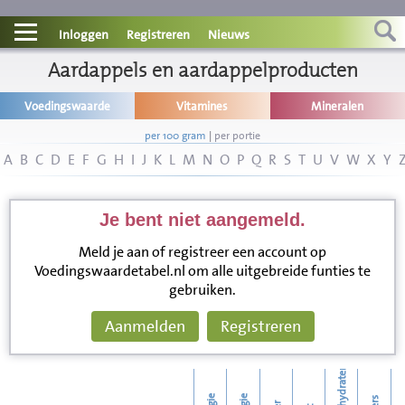
Contact
Inloggen
Registreren
Nieuws
Informatie
Aardappels en aardappelproducten
Voedingswaarde
Vitamines
Mineralen
Disclaimer
per 100 gram
|
per portie
A
B
C
D
E
F
G
H
I
J
K
L
M
N
O
P
Q
R
S
T
U
V
W
X
Y
Je bent niet aangemeld.
Meld je aan of registreer een account op
Voedingswaardetabel.nl om alle uitgebreide funties te
gebruiken.
Aanmelden
Registreren
koolhydraten