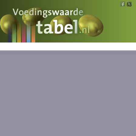
Voedingswaarde
Wat is wat?
Ons voedsel
Bereken
Nieuws
Boeken
Registreren
Inloggen