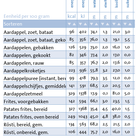
energie
energie
suikers
water
eiwit
v
Eenheid per 100 gram
kcal
kJ
g
g
g
g
Sorteren
96
402
74,1
1,3
21,0
3,0
0
Aardappel, zoet, bataat
85
356
76,0
1,3
19,1
5,5
0
Aardappel, zoet, bataat, gekookt
126
529
73,0
2,0
16,0
1,0
5
Aardappelen, gebakken
82
346
77,4
2,0
17,0
0,0
0
Aardappelen, gekookt
85
357
76,7
2,0
17,6
0,0
0
Aardappelen, rauw
223
936
55,8
3,2
27,0
1,0
1
Aardappelkroketjes
99
418
79,3
3,5
12,0
0,0
4
Aardappelpuree (instant, bereid)
141
591
68,5
2,0
20,5
1,0
5
Aardappelschijfjes, gemiddeld
329
1378
17,9
0,1
81,0
5,0
0
Aardappelzetmeel
142
594
66,1
3,0
23,5
1,5
4
Frites, voorgebakken
327
1368
35,4
4,5
40,0
1,5
1
Patates frites, bereid
249
1043
45,0
4,8
38,0
0,5
7
Patates frites, oven bereid
134
563
68,2
2,5
21,5
2,0
3
Rösti, bereid, gem.
106
444
75,7
2,0
16,0
1,0
3
Rösti, onbereid, gem.