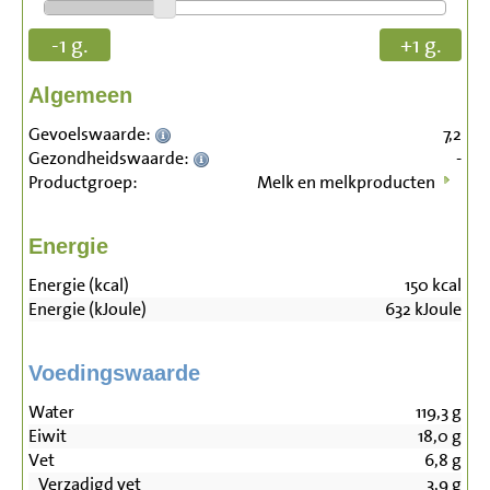
-1 g.
+1 g.
Algemeen
Gevoelswaarde:
7,2
Gezondheidswaarde:
-
Productgroep:
Melk en melkproducten
Energie
Energie (kcal)
150
kcal
Energie (kJoule)
632
kJoule
Voedingswaarde
Water
119,3
g
Eiwit
18,0
g
Vet
6,8
g
Verzadigd vet
3,9
g