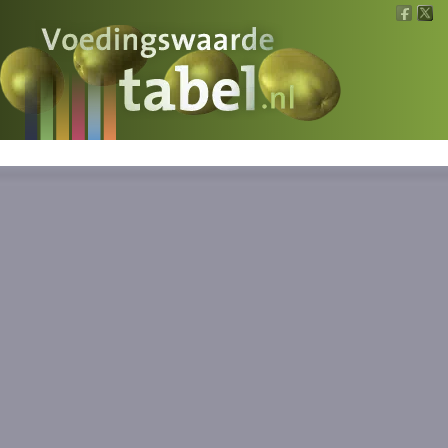
Voedingswaarde
Wat is wat?
Ons voedsel
Bereken
Nieuws
Boeken
Registreren
Inloggen