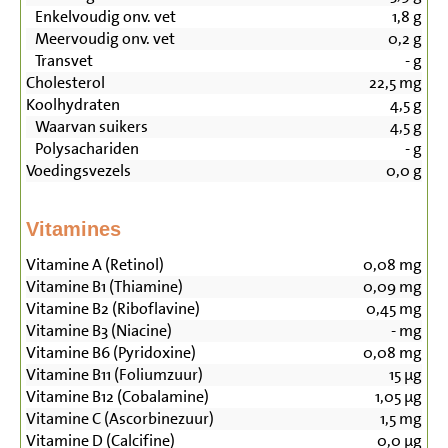
Enkelvoudig onv. vet
1,8
g
Meervoudig onv. vet
0,2
g
Transvet
-
g
Cholesterol
22,5
mg
Koolhydraten
4,5
g
Waarvan suikers
4,5
g
Polysachariden
-
g
Voedingsvezels
0,0
g
Vitamines
Vitamine A (Retinol)
0,08
mg
Vitamine B1 (Thiamine)
0,09
mg
Vitamine B2 (Riboflavine)
0,45
mg
Vitamine B3 (Niacine)
-
mg
Vitamine B6 (Pyridoxine)
0,08
mg
Vitamine B11 (Foliumzuur)
15
µg
Vitamine B12 (Cobalamine)
1,05
µg
Vitamine C (Ascorbinezuur)
1,5
mg
Vitamine D (Calcifine)
0,0
µg