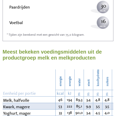
30
Paardrijden
16
Voetbal
* Tijden zijn berekend met een gewicht van 75,0 kilogram.
48
Stofzuigen
Meest bekeken voedingsmiddelen uit de
52
Strijken
productgroep melk en melkproducten
60
Wassen
koolhydraten
energie
energie
suikers
water
eiwit
v
Eenheid per portie
kcal
kJ
g
g
g
g
46
194
89,3
3,4
4,8
4,8
1
Melk, halfvolle
53
222
85,1
9,9
3,5
3,5
0
Kwark, magere
33
138
90,0
3,4
4,5
4,0
0
Yoghurt, mager