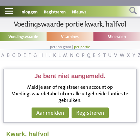
Contact
Inloggen
Registreren
Nieuws
Informatie
Voedingswaarde portie kwark, halfvol
Voedingswaarde
Vitamines
Mineralen
Disclaimer
per 100 gram
|
per portie
A
B
C
D
E
F
G
H
I
J
K
L
M
N
O
P
Q
R
S
T
U
V
W
X
Y
Je bent niet aangemeld.
Meld je aan of registreer een account op
Voedingswaardetabel.nl om alle uitgebreide funties te
gebruiken.
Aanmelden
Registreren
Kwark, halfvol