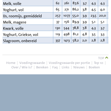
62
261
87,6
3,7
4,3
4,3
3
Melk, volle
65
271
86,2
3,8
4,5
4,0
3
Yoghurt, vol
257
1077
55,0
3,9
23,5
20,0
1
IJs, roomijs, gemiddeld
37
156
89,9
3,9
5,1
5,1
0
Melk, magere
130
544
78,8
7,8
4,3
3,7
9
Kwark, volle
119
498
81,2
4,8
3,5
3,3
9
Yoghurt, Griekse, vol
337
1413
58,2
2,0
2,8
2,8
3
Slagroom, onbereid
TOP
Home
|
Voedingswaarde
|
Voedingswaarde per portie
|
Top 10
|
Over / Wie is?
|
Bereken
|
Faq
|
Links
|
Nieuws
|
Boeken