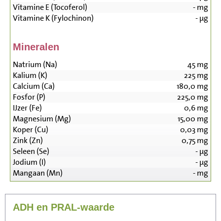
Vitamine E (Tocoferol)
-
mg
Vitamine K (Fylochinon)
-
µg
Mineralen
Natrium (Na)
45
mg
Kalium (K)
225
mg
Calcium (Ca)
180,0
mg
Fosfor (P)
225,0
mg
IJzer (Fe)
0,6
mg
Magnesium (Mg)
15,00
mg
Koper (Cu)
0,03
mg
Zink (Zn)
0,75
mg
Seleen (Se)
-
µg
Jodium (I)
-
µg
Mangaan (Mn)
-
mg
ADH en PRAL-waarde