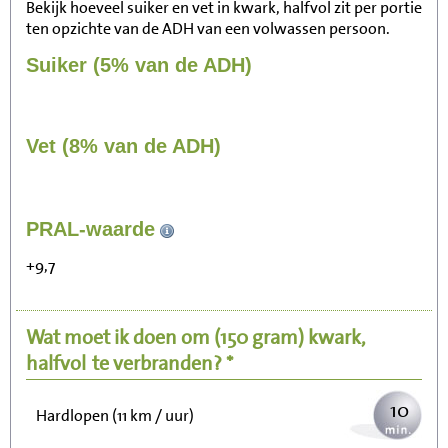
Bekijk hoeveel suiker en vet in kwark, halfvol zit per portie
ten opzichte van de ADH van een volwassen persoon.
Suiker (5% van de ADH)
Vet (8% van de ADH)
109
PRAL-waarde
Zitten, tv kijken
+9,7
22
Fietsen (15 km/uur)
Wat moet ik doen om
(150 gram)
kwark,
27
Wandelen (5 km/uur)
halfvol
te verbranden? *
10
Hardlopen (11 km / uur)