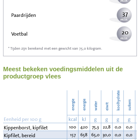
37
Paardrijden
20
Voetbal
* Tijden zijn berekend met een gewicht van 75,0 kilogram.
59
Stofzuigen
Meest bekeken voedingsmiddelen uit de
64
Strijken
productgroep vlees
73
Wassen
koolhydraten
energie
energie
suikers
water
eiwit
v
Eenheid per 100 g
kcal
kJ
g
g
g
g
100
420
75,3
22,8
0,0
0,0
0
Kippenborst, kipfilet
157
658
65,0
30,0
0,0
0,0
4
Kipfilet, bereid