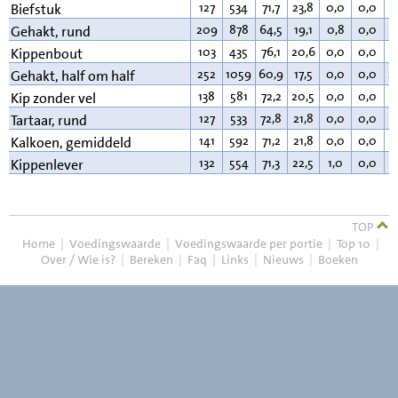
127
534
71,7
23,8
0,0
0,0
3
Biefstuk
209
878
64,5
19,1
0,8
0,0
1
Gehakt, rund
103
435
76,1
20,6
0,0
0,0
2
Kippenbout
252
1059
60,9
17,5
0,0
0,0
2
Gehakt, half om half
138
581
72,2
20,5
0,0
0,0
6
Kip zonder vel
127
533
72,8
21,8
0,0
0,0
4
Tartaar, rund
141
592
71,2
21,8
0,0
0,0
6
Kalkoen, gemiddeld
132
554
71,3
22,5
1,0
0,0
4
Kippenlever
TOP
Home
|
Voedingswaarde
|
Voedingswaarde per portie
|
Top 10
|
Over / Wie is?
|
Bereken
|
Faq
|
Links
|
Nieuws
|
Boeken