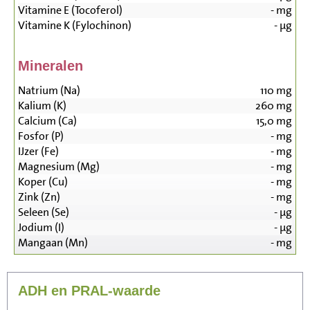
Vitamine E (Tocoferol)
-
mg
Vitamine K (Fylochinon)
-
µg
Mineralen
Natrium (Na)
110
mg
Kalium (K)
260
mg
Calcium (Ca)
15,0
mg
Fosfor (P)
-
mg
IJzer (Fe)
-
mg
Magnesium (Mg)
-
mg
Koper (Cu)
-
mg
Zink (Zn)
-
mg
Seleen (Se)
-
µg
Jodium (I)
-
µg
Mangaan (Mn)
-
mg
ADH en PRAL-waarde