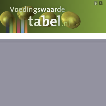
Voedingswaarde
Wat is wat?
Ons voedsel
Bereken
Nieuws
Boeken
Registreren
Inloggen