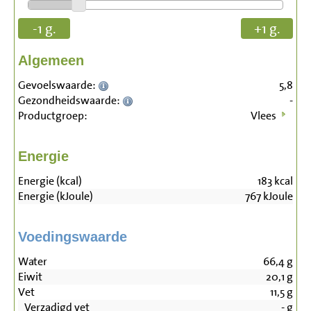
-1 g.
+1 g.
Algemeen
Gevoelswaarde:
5,8
Gezondheidswaarde:
-
Productgroep:
Vlees
Energie
Energie (kcal)
183
kcal
Energie (kJoule)
767
kJoule
Voedingswaarde
Water
66,4
g
Eiwit
20,1
g
Vet
11,5
g
Verzadigd vet
-
g