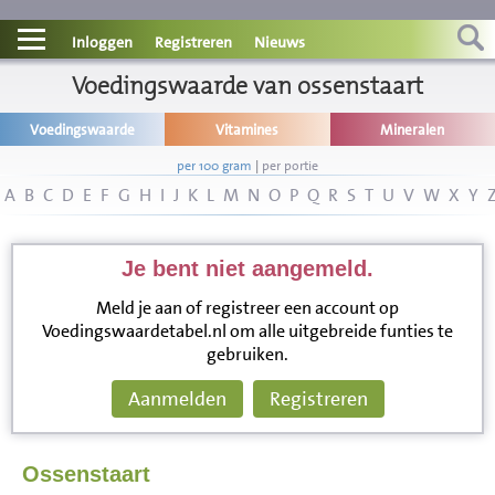
Contact
Inloggen
Registreren
Nieuws
Informatie
Voedingswaarde van ossenstaart
Voedingswaarde
Vitamines
Mineralen
Disclaimer
per 100 gram
|
per portie
A
B
C
D
E
F
G
H
I
J
K
L
M
N
O
P
Q
R
S
T
U
V
W
X
Y
Je bent niet aangemeld.
Meld je aan of registreer een account op
Voedingswaardetabel.nl om alle uitgebreide funties te
gebruiken.
Aanmelden
Registreren
Ossenstaart