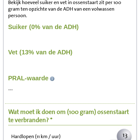
Bekijk hoeveel suiker en vet in ossenstaart zit per 100
gram ten opzichte van de ADH van een volwassen
persoon.
Suiker (0% van de ADH)
Vet (13% van de ADH)
133
PRAL-waarde
Zitten, tv kijken
---
27
Fietsen (15 km/uur)
Wat moet ik doen om
(100 gram)
ossenstaart
33
Wandelen (5 km/uur)
te verbranden? *
13
Hardlopen (11 km / uur)