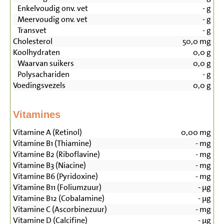
Enkelvoudig onv. vet
-
g
Meervoudig onv. vet
-
g
Transvet
-
g
Cholesterol
50,0
mg
Koolhydraten
0,0
g
Waarvan suikers
0,0
g
Polysachariden
-
g
Voedingsvezels
0,0
g
Vitamines
Vitamine A (Retinol)
0,00
mg
Vitamine B1 (Thiamine)
-
mg
Vitamine B2 (Riboflavine)
-
mg
Vitamine B3 (Niacine)
-
mg
Vitamine B6 (Pyridoxine)
-
mg
Vitamine B11 (Foliumzuur)
-
µg
Vitamine B12 (Cobalamine)
-
µg
Vitamine C (Ascorbinezuur)
-
mg
Vitamine D (Calcifine)
-
µg