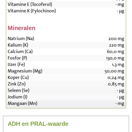
Vitamine E (Tocoferol)
-
mg
Vitamine K (Fylochinon)
-
µg
Mineralen
Natrium (Na)
200
mg
Kalium (K)
220
mg
Calcium (Ca)
60,0
mg
Fosfor (P)
130,0
mg
IJzer (Fe)
1,3
mg
Magnesium (Mg)
50,00
mg
Koper (Cu)
0,24
mg
Zink (Zn)
0,85
mg
Seleen (Se)
-
µg
Jodium (I)
-
µg
Mangaan (Mn)
-
mg
ADH en PRAL-waarde