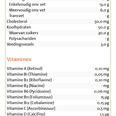
Enkelvoudig onv. vet
13,0
g
Meervoudig onv. vet
6,0
g
Transvet
-
g
Cholesterol
50,0
mg
Koolhydraten
50,0
g
Waarvan suikers
30,0
g
Polysachariden
-
g
Voedingsvezels
3,0
g
Vitamines
Vitamine A (Retinol)
0,10
mg
Vitamine B1 (Thiamine)
0,05
mg
Vitamine B2 (Riboflavine)
0,10
mg
Vitamine B3 (Niacine)
-
mg
Vitamine B6 (Pyridoxine)
0,06
mg
Vitamine B11 (Foliumzuur)
15
µg
Vitamine B12 (Cobalamine)
0,15
µg
Vitamine C (Ascorbinezuur)
0,5
mg
Vitamine D (Calcifine)
1,5
µg