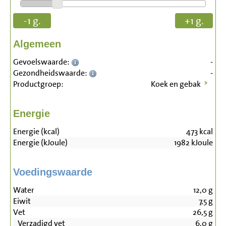
-1 g.
+1 g.
Algemeen
Gevoelswaarde:
-
Gezondheidswaarde:
-
Productgroep:
Koek en gebak
Energie
Energie (kcal)
473
kcal
Energie (kJoule)
1982
kJoule
Voedingswaarde
Water
12,0
g
Eiwit
7,5
g
Vet
26,5
g
Verzadigd vet
6,0
g