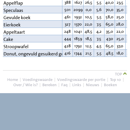
388
1627
26,5
5,5
40,0
23,5
2
Appelflap
501
2099
0,0
5,6
70,0
35,0
2
Speculaas
461
1932
10,5
5,5
58,0
25,0
2
Gevulde koek
327
1370
22,0
7,5
65,0
28,0
3
Eierkoek
248
1041
48,5
4,2
35,0
22,0
9
Appeltaart
444
1859
18,5
7,5
47,0
25,0
2
Cake
428
1792
12,5
4,5
65,0
37,0
1
Stroopwafel
416
1744
21,5
5,5
48,5
18,0
2
Donut, ongevuld gesuikerd gem.
TOP
Home
|
Voedingswaarde
|
Voedingswaarde per portie
|
Top 10
|
Over / Wie is?
|
Bereken
|
Faq
|
Links
|
Nieuws
|
Boeken