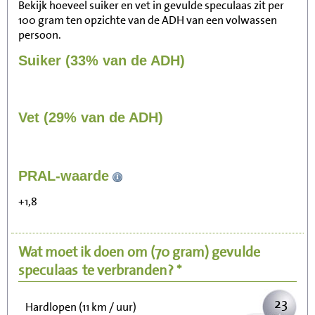
Bekijk hoeveel suiker en vet in gevulde speculaas zit per
100 gram ten opzichte van de ADH van een volwassen
persoon.
Suiker (33% van de ADH)
Vet (29% van de ADH)
241
PRAL-waarde
Zitten, tv kijken
+1,8
48
Fietsen (15 km/uur)
Wat moet ik doen om
(70 gram)
gevulde
59
Wandelen (5 km/uur)
speculaas
te verbranden? *
23
Hardlopen (11 km / uur)