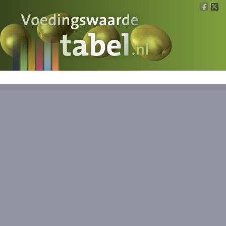
Voedingswaarde
Wat is wat?
Ons voedsel
Bereken
Nieuws
Boeken
Registreren
Inloggen