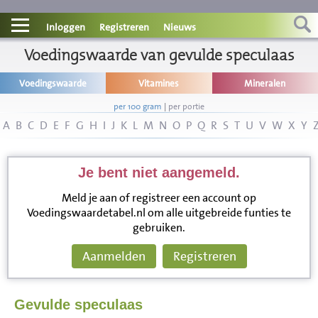
Contact
Inloggen
Registreren
Nieuws
Informatie
Voedingswaarde van gevulde speculaas
Voedingswaarde
Vitamines
Mineralen
Disclaimer
per 100 gram
|
per portie
A
B
C
D
E
F
G
H
I
J
K
L
M
N
O
P
Q
R
S
T
U
V
W
X
Y
Je bent niet aangemeld.
Meld je aan of registreer een account op
Voedingswaardetabel.nl om alle uitgebreide funties te
gebruiken.
Aanmelden
Registreren
Gevulde speculaas