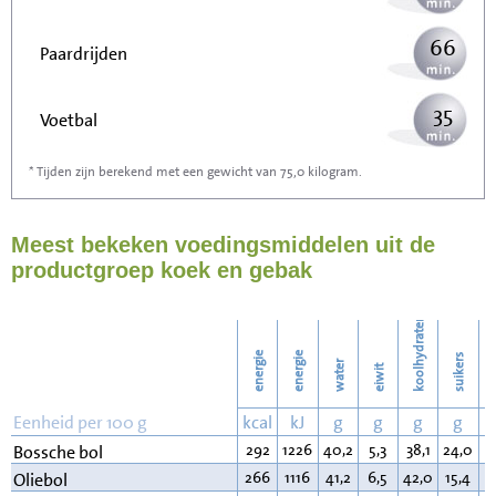
66
Paardrijden
35
Voetbal
* Tijden zijn berekend met een gewicht van 75,0 kilogram.
106
Stofzuigen
Meest bekeken voedingsmiddelen uit de
115
Strijken
productgroep koek en gebak
132
Wassen
koolhydraten
energie
energie
suikers
water
eiwit
v
Eenheid per 100 g
kcal
kJ
g
g
g
g
292
1226
40,2
5,3
38,1
24,0
1
Bossche bol
266
1116
41,2
6,5
42,0
15,4
7
Oliebol