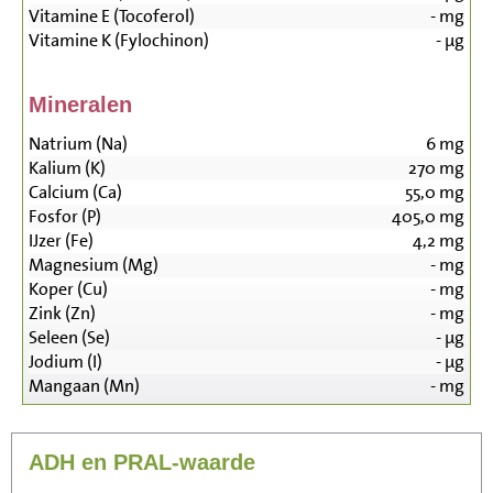
Vitamine E (Tocoferol)
-
mg
Vitamine K (Fylochinon)
-
µg
Mineralen
Natrium (Na)
6
mg
Kalium (K)
270
mg
Calcium (Ca)
55,0
mg
Fosfor (P)
405,0
mg
IJzer (Fe)
4,2
mg
Magnesium (Mg)
-
mg
Koper (Cu)
-
mg
Zink (Zn)
-
mg
Seleen (Se)
-
µg
Jodium (I)
-
µg
Mangaan (Mn)
-
mg
ADH en PRAL-waarde