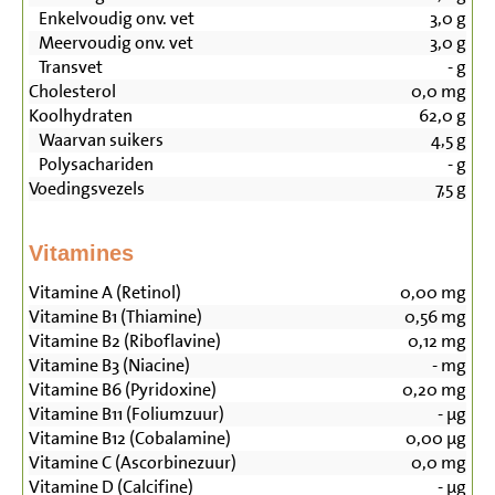
Enkelvoudig onv. vet
3,0
g
Meervoudig onv. vet
3,0
g
Transvet
-
g
Cholesterol
0,0
mg
Koolhydraten
62,0
g
Waarvan suikers
4,5
g
Polysachariden
-
g
Voedingsvezels
7,5
g
Vitamines
Vitamine A (Retinol)
0,00
mg
Vitamine B1 (Thiamine)
0,56
mg
Vitamine B2 (Riboflavine)
0,12
mg
Vitamine B3 (Niacine)
-
mg
Vitamine B6 (Pyridoxine)
0,20
mg
Vitamine B11 (Foliumzuur)
-
µg
Vitamine B12 (Cobalamine)
0,00
µg
Vitamine C (Ascorbinezuur)
0,0
mg
Vitamine D (Calcifine)
-
µg