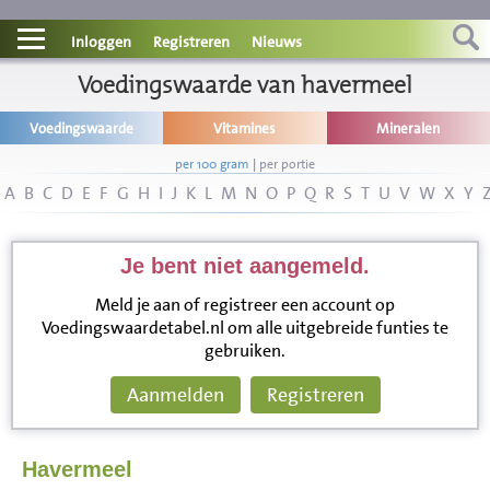
Contact
Inloggen
Registreren
Nieuws
Informatie
Voedingswaarde van havermeel
Voedingswaarde
Vitamines
Mineralen
Disclaimer
per 100 gram
|
per portie
A
B
C
D
E
F
G
H
I
J
K
L
M
N
O
P
Q
R
S
T
U
V
W
X
Y
Je bent niet aangemeld.
Meld je aan of registreer een account op
Voedingswaardetabel.nl om alle uitgebreide funties te
gebruiken.
Aanmelden
Registreren
Havermeel