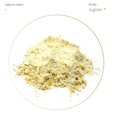
Latijnse naam:
Portie:
-
15
gram