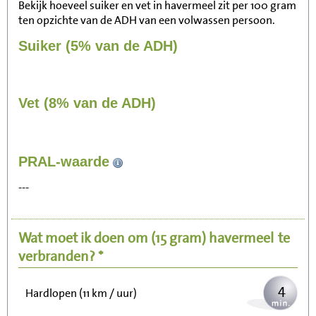
Bekijk hoeveel suiker en vet in havermeel zit per 100 gram
ten opzichte van de ADH van een volwassen persoon.
Suiker (5% van de ADH)
Vet (8% van de ADH)
43
PRAL-waarde
Zitten, tv kijken
---
9
Fietsen (15 km/uur)
Wat moet ik doen om
(15 gram)
havermeel
te
10
Wandelen (5 km/uur)
verbranden? *
4
Hardlopen (11 km / uur)