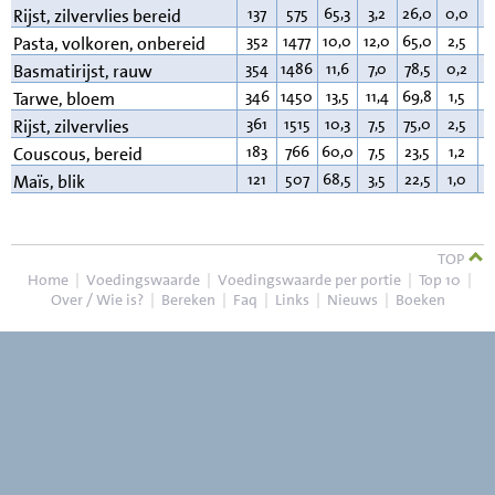
137
575
65,3
3,2
26,0
0,0
1
Rijst, zilvervlies bereid
352
1477
10,0
12,0
65,0
2,5
2
Pasta, volkoren, onbereid
354
1486
11,6
7,0
78,5
0,2
0
Basmatirijst, rauw
346
1450
13,5
11,4
69,8
1,5
1
Tarwe, bloem
361
1515
10,3
7,5
75,0
2,5
2
Rijst, zilvervlies
183
766
60,0
7,5
23,5
1,2
6
Couscous, bereid
121
507
68,5
3,5
22,5
1,0
1
Maïs, blik
TOP
Home
|
Voedingswaarde
|
Voedingswaarde per portie
|
Top 10
|
Over / Wie is?
|
Bereken
|
Faq
|
Links
|
Nieuws
|
Boeken