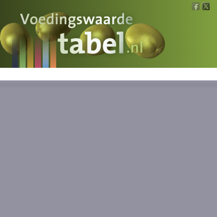
Voedingswaarde
Wat is wat?
Ons voedsel
Bereken
Nieuws
Boeken
Registreren
Inloggen