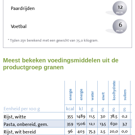
12
Paardrijden
6
Voetbal
* Tijden zijn berekend met een gewicht van 75,0 kilogram.
19
Stofzuigen
Meest bekeken voedingsmiddelen uit de
20
Strijken
productgroep granen
23
Wassen
koolhydraten
energie
energie
suikers
water
eiwit
v
Eenheid per 100 g
kcal
kJ
g
g
g
g
355
1489
11,5
7,0
78,5
0,2
0
Rijst, witte
359
1506
12,1
13,5
67,0
3,7
3
Pasta, onbereid, gem.
96
403
75,3
2,5
20,0
0,0
0
Rijst, wit bereid