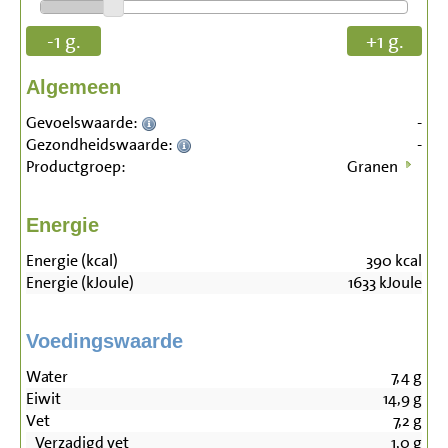
-1 g.
+1 g.
Algemeen
Gevoelswaarde:
-
Gezondheidswaarde:
-
Productgroep:
Granen
Energie
Energie (kcal)
390
kcal
Energie (kJoule)
1633
kJoule
Voedingswaarde
Water
7,4
g
Eiwit
14,9
g
Vet
7,2
g
Verzadigd vet
1,0
g