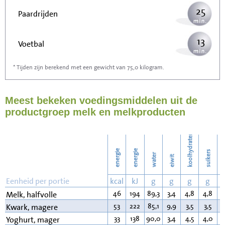
25
Paardrijden
13
Voetbal
* Tijden zijn berekend met een gewicht van 75,0 kilogram.
40
Stofzuigen
Meest bekeken voedingsmiddelen uit de
44
Strijken
productgroep melk en melkproducten
50
Wassen
koolhydraten
energie
energie
suikers
water
eiwit
v
Eenheid per portie
kcal
kJ
g
g
g
g
46
194
89,3
3,4
4,8
4,8
1
Melk, halfvolle
53
222
85,1
9,9
3,5
3,5
0
Kwark, magere
33
138
90,0
3,4
4,5
4,0
0
Yoghurt, mager