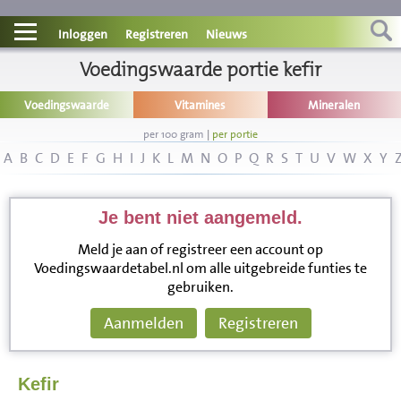
Contact
Inloggen
Registreren
Nieuws
Informatie
Voedingswaarde portie kefir
Voedingswaarde
Vitamines
Mineralen
Disclaimer
per 100 gram
|
per portie
A
B
C
D
E
F
G
H
I
J
K
L
M
N
O
P
Q
R
S
T
U
V
W
X
Y
Je bent niet aangemeld.
Meld je aan of registreer een account op
Voedingswaardetabel.nl om alle uitgebreide funties te
gebruiken.
Aanmelden
Registreren
Kefir