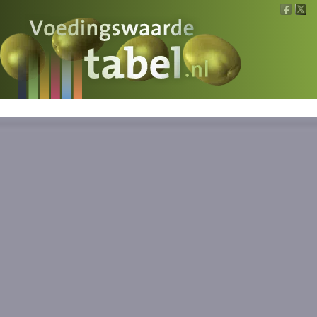
Voedingswaarde
Wat is wat?
Ons voedsel
Bereken
Nieuws
Boeken
Registreren
Inloggen