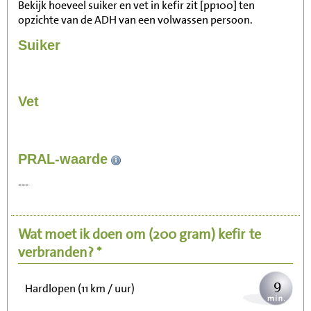
Bekijk hoeveel suiker en vet in kefir zit [pp100] ten
opzichte van de ADH van een volwassen persoon.
Suiker
Vet
92
PRAL-waarde
Zitten, tv kijken
---
18
Fietsen (15 km/uur)
Wat moet ik doen om
(200 gram)
kefir
te
22
Wandelen (5 km/uur)
verbranden? *
9
Hardlopen (11 km / uur)