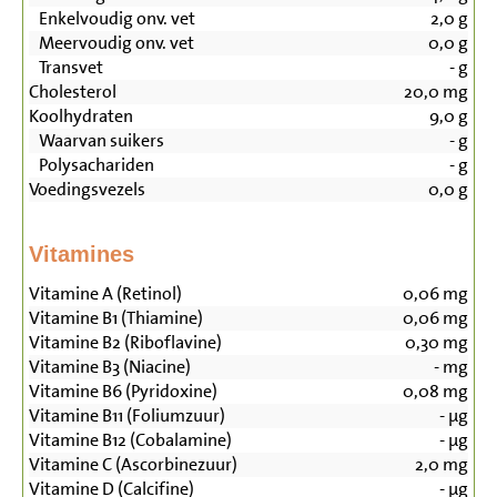
Enkelvoudig onv. vet
2,0
g
Meervoudig onv. vet
0,0
g
Transvet
-
g
Cholesterol
20,0
mg
Koolhydraten
9,0
g
Waarvan suikers
-
g
Polysachariden
-
g
Voedingsvezels
0,0
g
Vitamines
Vitamine A (Retinol)
0,06
mg
Vitamine B1 (Thiamine)
0,06
mg
Vitamine B2 (Riboflavine)
0,30
mg
Vitamine B3 (Niacine)
-
mg
Vitamine B6 (Pyridoxine)
0,08
mg
Vitamine B11 (Foliumzuur)
-
µg
Vitamine B12 (Cobalamine)
-
µg
Vitamine C (Ascorbinezuur)
2,0
mg
Vitamine D (Calcifine)
-
µg