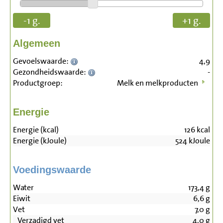
-1 g.
+1 g.
Algemeen
Gevoelswaarde:
4,9
Gezondheidswaarde:
-
Productgroep:
Melk en melkproducten
Energie
Energie (kcal)
126
kcal
Energie (kJoule)
524
kJoule
Voedingswaarde
Water
173,4
g
Eiwit
6,6
g
Vet
7,0
g
Verzadigd vet
4,0
g