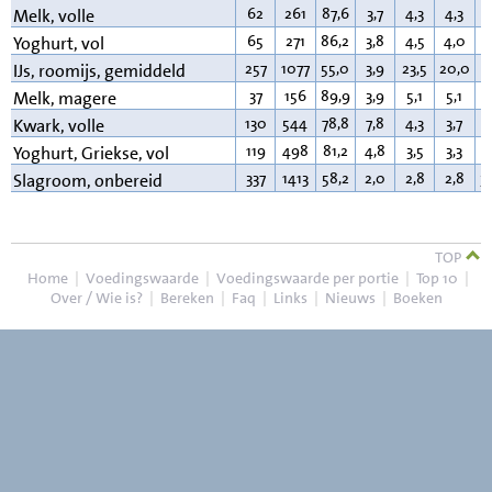
62
261
87,6
3,7
4,3
4,3
3
Melk, volle
65
271
86,2
3,8
4,5
4,0
3
Yoghurt, vol
257
1077
55,0
3,9
23,5
20,0
1
IJs, roomijs, gemiddeld
37
156
89,9
3,9
5,1
5,1
0
Melk, magere
130
544
78,8
7,8
4,3
3,7
9
Kwark, volle
119
498
81,2
4,8
3,5
3,3
9
Yoghurt, Griekse, vol
337
1413
58,2
2,0
2,8
2,8
3
Slagroom, onbereid
TOP
Home
|
Voedingswaarde
|
Voedingswaarde per portie
|
Top 10
|
Over / Wie is?
|
Bereken
|
Faq
|
Links
|
Nieuws
|
Boeken