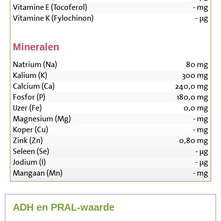
Vitamine E (Tocoferol)
-
mg
Vitamine K (Fylochinon)
-
µg
Mineralen
Natrium (Na)
80
mg
Kalium (K)
300
mg
Calcium (Ca)
240,0
mg
Fosfor (P)
180,0
mg
IJzer (Fe)
0,0
mg
Magnesium (Mg)
-
mg
Koper (Cu)
-
mg
Zink (Zn)
0,80
mg
Seleen (Se)
-
µg
Jodium (I)
-
µg
Mangaan (Mn)
-
mg
ADH en PRAL-waarde