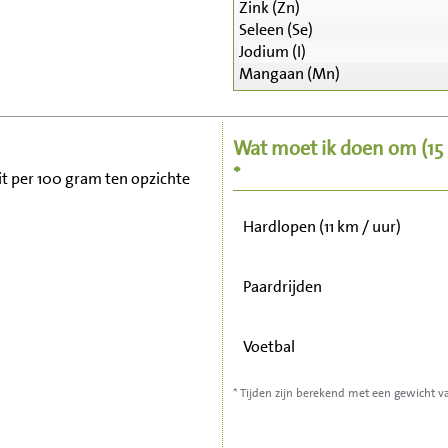
Zink (Zn)
Seleen (Se)
Zitten, tv kijken
Jodium (I)
Mangaan (Mn)
Fietsen (15 km/uur)
Wat moet ik doen om
(1
Wandelen (5 km/uur)
*
zit per 100 gram ten opzichte
Hardlopen (11 km / uur)
Paardrijden
Voetbal
* Tijden zijn berekend met een gewicht v
Stofzuigen