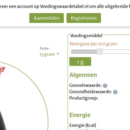
treer een account op Voedingswaardetabel.nl om alle uitgebreide 
Aanmelden
Registreren
Voedingsmiddel
Weergave per 100 gram
Portie:
15
gram
-1 g.
Algemeen
Gevoelswaarde:
Gezondheidswaarde:
Productgroep:
Energie
Energie (kcal)