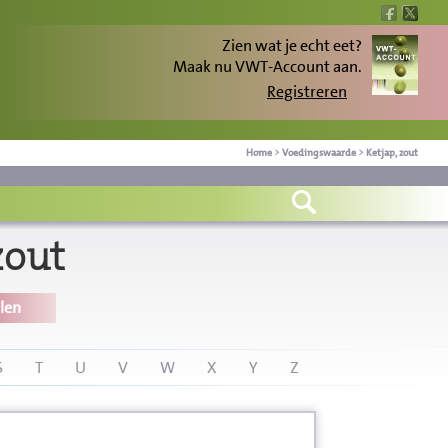
Zien wat je echt eet?
Maak nu VWT-Account aan.
Registreren
Home
>
Voedingswaarde
>
Ketjap, zout
zout
len
S
T
U
V
W
X
Y
Z