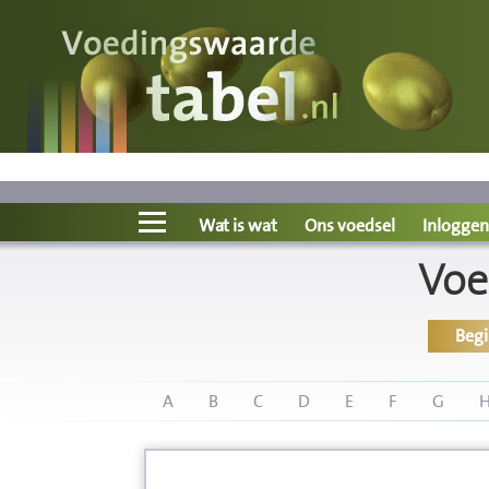
Voedingswaarde
Wat is wat?
Ons voedsel
Wat is wat
Ons voedsel
Inloggen
Voe
Bereken
Beg
Nieuws
Boeken
A
B
C
D
E
F
G
Registreren