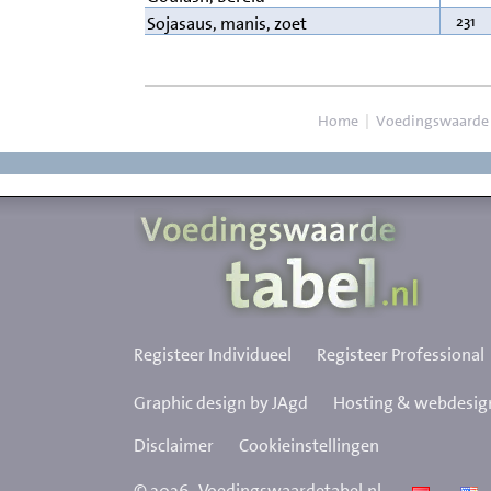
231
Sojasaus, manis, zoet
Home
|
Voedingswaarde
Registeer Individueel
Registeer Professional
Graphic design by JAgd
Hosting & webdesign
Disclaimer
Cookieinstellingen
©
2026
Voedingswaardetabel.nl