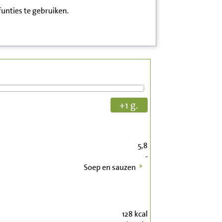
funties te gebruiken.
+1 g.
5,8
-
Soep en sauzen
128
kcal