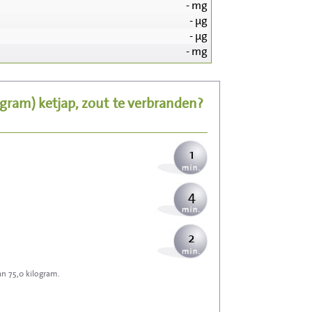
-
mg
-
µg
14
-
µg
-
mg
3
5 gram)
ketjap, zout
te verbranden?
3
1
4
2
an 75,0 kilogram.
6