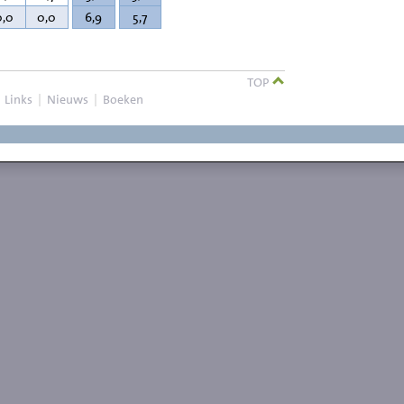
0,0
0,0
6,9
5,7
TOP
|
Links
|
Nieuws
|
Boeken