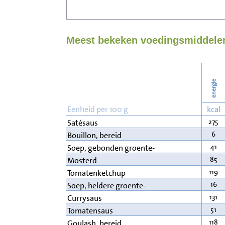
Meest bekeken voedingsmiddelen
energie
Eenheid per 100 g
kcal
275
Satésaus
6
Bouillon, bereid
41
Soep, gebonden groente-
85
Mosterd
119
Tomatenketchup
16
Soep, heldere groente-
131
Currysaus
51
Tomatensaus
118
Goulash, bereid