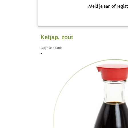
Meld je aan of regis
Inloggen
Contact
Ketjap, zout
Informatie
Latijnse naam:
-
Disclaimer