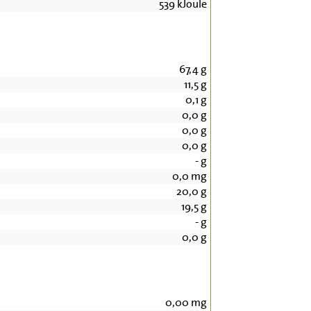
539
kJoule
67,4
g
11,5
g
0,1
g
0,0
g
0,0
g
0,0
g
-
g
0,0
mg
20,0
g
19,5
g
-
g
0,0
g
0,00
mg