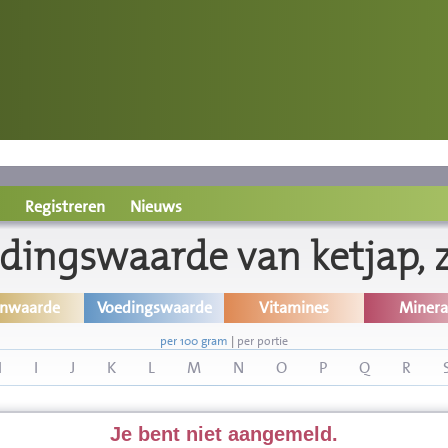
Registreren
Nieuws
dingswaarde van ketjap, 
inwaarde
Voedingswaarde
Vitamines
Minera
per 100 gram
|
per portie
H
I
J
K
L
M
N
O
P
Q
R
Je bent niet aangemeld.