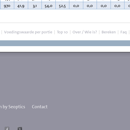
970
41,9
3,1
54,0
52,5
0,0
0,0
0,0
0,0
|
Voedingswaarde per portie
|
Top 10
|
Over / Wie is?
|
Bereken
|
Faq
 by Seoptics
Contact