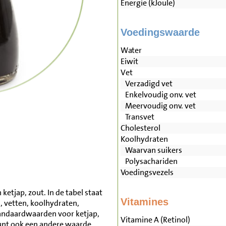
Energie (kJoule)
Voedingswaarde
Water
Eiwit
Vet
Verzadigd vet
Enkelvoudig onv. vet
Meervoudig onv. vet
Transvet
Cholesterol
Koolhydraten
Waarvan suikers
Polysachariden
Voedingsvezels
etjap, zout. In de tabel staat
Vitamines
, vetten, koolhydraten,
andaardwaarden voor ketjap,
Vitamine A (Retinol)
unt ook een andere waarde