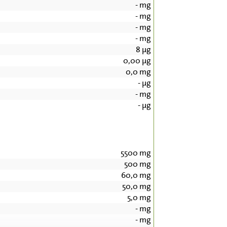
-
mg
-
mg
-
mg
-
mg
8
µg
0,00
µg
0,0
mg
-
µg
-
mg
-
µg
5500
mg
500
mg
60,0
mg
50,0
mg
5,0
mg
-
mg
-
mg