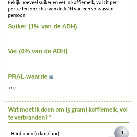
Bekijk hoeveel suiker en vet in koffiemelk, vol zit per
portie ten opzichte van de ADH van een volwassen
persoon.
Suiker (1% van de ADH)
Vet (0% van de ADH)
5
PRAL-waarde
Zitten, tv kijken
+0,1
1
Fietsen (15 km/uur)
Wat moet ik doen om
(5 gram)
koffiemelk, vol
1
Wandelen (5 km/uur)
te verbranden? *
1
Hardlopen (11 km / uur)