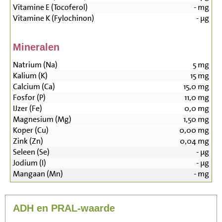
Vitamine E (Tocoferol)
-
mg
Vitamine K (Fylochinon)
-
µg
Mineralen
Natrium (Na)
5
mg
Kalium (K)
15
mg
Calcium (Ca)
15,0
mg
Fosfor (P)
11,0
mg
IJzer (Fe)
0,0
mg
Magnesium (Mg)
1,50
mg
Koper (Cu)
0,00
mg
Zink (Zn)
0,04
mg
Seleen (Se)
-
µg
Jodium (I)
-
µg
Mangaan (Mn)
-
mg
ADH en PRAL-waarde