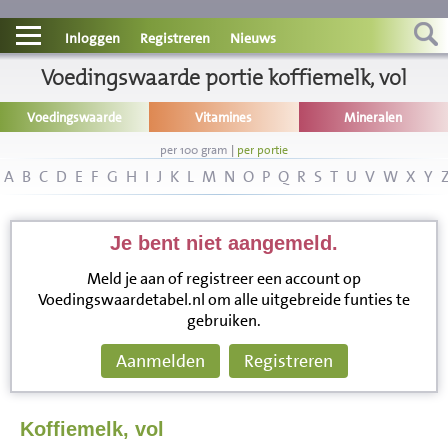
Contact
Inloggen
Registreren
Nieuws
Informatie
Voedingswaarde portie koffiemelk, vol
Voedingswaarde
Vitamines
Mineralen
Disclaimer
per 100 gram
|
per portie
A
B
C
D
E
F
G
H
I
J
K
L
M
N
O
P
Q
R
S
T
U
V
W
X
Y
Je bent niet aangemeld.
Meld je aan of registreer een account op
Voedingswaardetabel.nl om alle uitgebreide funties te
gebruiken.
Aanmelden
Registreren
Koffiemelk, vol