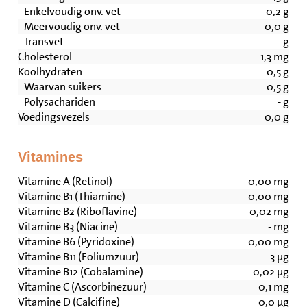
Enkelvoudig onv. vet
0,2
g
Meervoudig onv. vet
0,0
g
Transvet
-
g
Cholesterol
1,3
mg
Koolhydraten
0,5
g
Waarvan suikers
0,5
g
Polysachariden
-
g
Voedingsvezels
0,0
g
Vitamines
Vitamine A (Retinol)
0,00
mg
Vitamine B1 (Thiamine)
0,00
mg
Vitamine B2 (Riboflavine)
0,02
mg
Vitamine B3 (Niacine)
-
mg
Vitamine B6 (Pyridoxine)
0,00
mg
Vitamine B11 (Foliumzuur)
3
µg
Vitamine B12 (Cobalamine)
0,02
µg
Vitamine C (Ascorbinezuur)
0,1
mg
Vitamine D (Calcifine)
0,0
µg