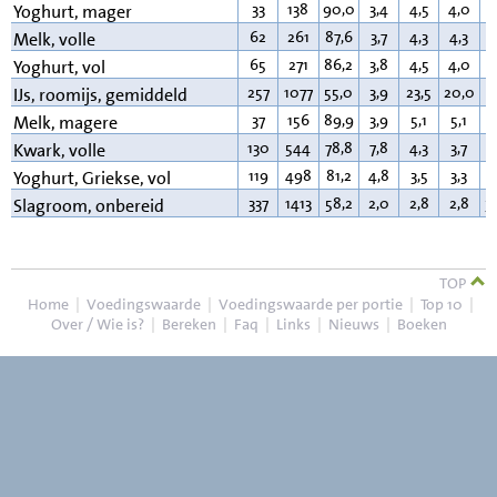
33
138
90,0
3,4
4,5
4,0
0
Yoghurt, mager
62
261
87,6
3,7
4,3
4,3
3
Melk, volle
65
271
86,2
3,8
4,5
4,0
3
Yoghurt, vol
257
1077
55,0
3,9
23,5
20,0
1
IJs, roomijs, gemiddeld
37
156
89,9
3,9
5,1
5,1
0
Melk, magere
130
544
78,8
7,8
4,3
3,7
9
Kwark, volle
119
498
81,2
4,8
3,5
3,3
9
Yoghurt, Griekse, vol
337
1413
58,2
2,0
2,8
2,8
3
Slagroom, onbereid
TOP
Home
|
Voedingswaarde
|
Voedingswaarde per portie
|
Top 10
|
Over / Wie is?
|
Bereken
|
Faq
|
Links
|
Nieuws
|
Boeken