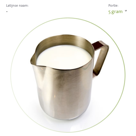
Latijnse naam:
Portie:
-
5
gram