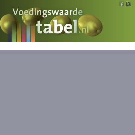
Voedingswaarde
Wat is wat?
Ons voedsel
Bereken
Nieuws
Boeken
Registreren
Inloggen