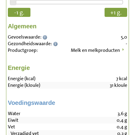
-1 g.
+1 g.
Algemeen
Gevoelswaarde:
5,0
Gezondheidswaarde:
-
Productgroep:
Melk en melkproducten
Energie
Energie (kcal)
7
kcal
Energie (kJoule)
31
kJoule
Voedingswaarde
Water
3,6
g
Eiwit
0,4
g
Vet
0,4
g
Verzadigd vet
0,3
g