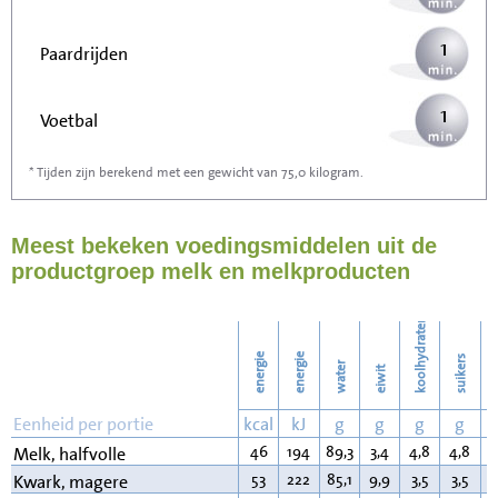
1
Paardrijden
1
Voetbal
* Tijden zijn berekend met een gewicht van 75,0 kilogram.
2
Stofzuigen
Meest bekeken voedingsmiddelen uit de
3
Strijken
productgroep melk en melkproducten
3
Wassen
koolhydraten
energie
energie
suikers
water
eiwit
v
Eenheid per portie
kcal
kJ
g
g
g
g
46
194
89,3
3,4
4,8
4,8
1
Melk, halfvolle
53
222
85,1
9,9
3,5
3,5
0
Kwark, magere