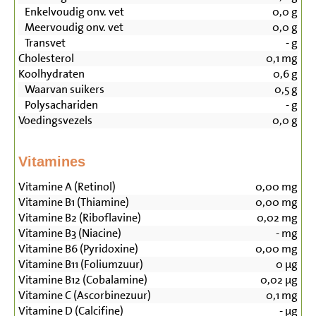
Enkelvoudig onv. vet
0,0
g
Meervoudig onv. vet
0,0
g
Transvet
-
g
Cholesterol
0,1
mg
Koolhydraten
0,6
g
Waarvan suikers
0,5
g
Polysachariden
-
g
Voedingsvezels
0,0
g
Vitamines
Vitamine A (Retinol)
0,00
mg
Vitamine B1 (Thiamine)
0,00
mg
Vitamine B2 (Riboflavine)
0,02
mg
Vitamine B3 (Niacine)
-
mg
Vitamine B6 (Pyridoxine)
0,00
mg
Vitamine B11 (Foliumzuur)
0
µg
Vitamine B12 (Cobalamine)
0,02
µg
Vitamine C (Ascorbinezuur)
0,1
mg
Vitamine D (Calcifine)
-
µg