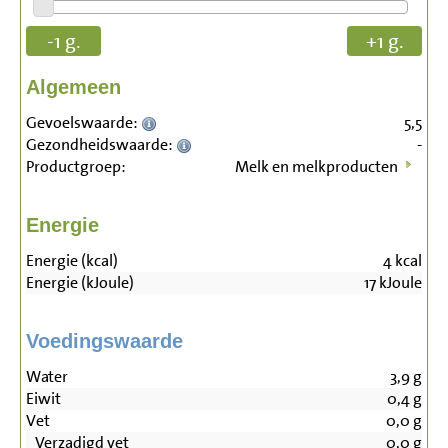
-1 g.
+1 g.
Algemeen
Gevoelswaarde:
5,5
Gezondheidswaarde:
-
Productgroep:
Melk en melkproducten
Energie
Energie (kcal)
4
kcal
Energie (kJoule)
17
kJoule
Voedingswaarde
Water
3,9
g
Eiwit
0,4
g
Vet
0,0
g
Verzadigd vet
0,0
g