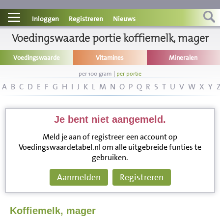
Contact
Inloggen
Registreren
Nieuws
Informatie
Voedingswaarde portie koffiemelk, mager
Voedingswaarde
Vitamines
Mineralen
Disclaimer
per 100 gram
|
per portie
A
B
C
D
E
F
G
H
I
J
K
L
M
N
O
P
Q
R
S
T
U
V
W
X
Y
Je bent niet aangemeld.
Meld je aan of registreer een account op
Voedingswaardetabel.nl om alle uitgebreide funties te
gebruiken.
Aanmelden
Registreren
Koffiemelk, mager