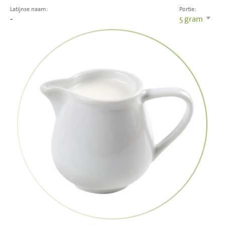
Latijnse naam:
Portie:
-
5
gram