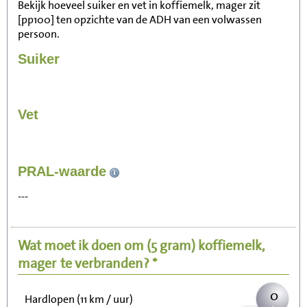
Bekijk hoeveel suiker en vet in koffiemelk, mager zit
[pp100] ten opzichte van de ADH van een volwassen
persoon.
Suiker
Vet
3
PRAL-waarde
Zitten, tv kijken
---
1
Fietsen (15 km/uur)
Wat moet ik doen om
(5 gram)
koffiemelk,
1
Wandelen (5 km/uur)
mager
te verbranden? *
0
Hardlopen (11 km / uur)