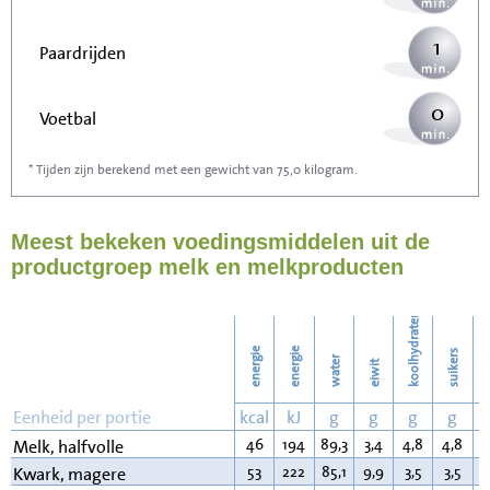
1
Paardrijden
0
Voetbal
* Tijden zijn berekend met een gewicht van 75,0 kilogram.
1
Stofzuigen
Meest bekeken voedingsmiddelen uit de
1
Strijken
productgroep melk en melkproducten
2
Wassen
koolhydraten
energie
energie
suikers
water
eiwit
v
Eenheid per portie
kcal
kJ
g
g
g
g
46
194
89,3
3,4
4,8
4,8
1
Melk, halfvolle
53
222
85,1
9,9
3,5
3,5
0
Kwark, magere