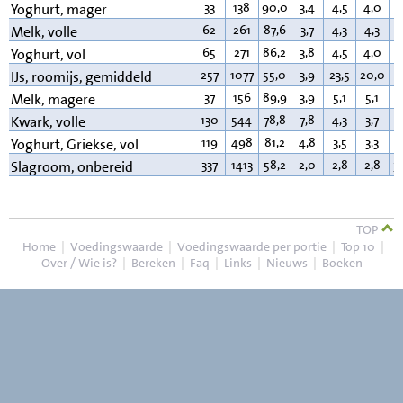
33
138
90,0
3,4
4,5
4,0
0
Yoghurt, mager
62
261
87,6
3,7
4,3
4,3
3
Melk, volle
65
271
86,2
3,8
4,5
4,0
3
Yoghurt, vol
257
1077
55,0
3,9
23,5
20,0
1
IJs, roomijs, gemiddeld
37
156
89,9
3,9
5,1
5,1
0
Melk, magere
130
544
78,8
7,8
4,3
3,7
9
Kwark, volle
119
498
81,2
4,8
3,5
3,3
9
Yoghurt, Griekse, vol
337
1413
58,2
2,0
2,8
2,8
3
Slagroom, onbereid
TOP
Home
|
Voedingswaarde
|
Voedingswaarde per portie
|
Top 10
|
Over / Wie is?
|
Bereken
|
Faq
|
Links
|
Nieuws
|
Boeken