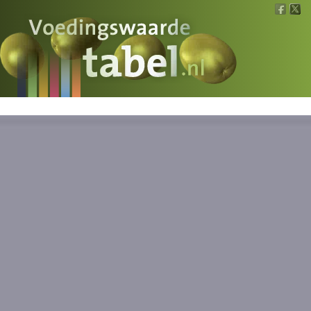
Voedingswaarde
Wat is wat?
Ons voedsel
Bereken
Nieuws
Boeken
Registreren
Inloggen