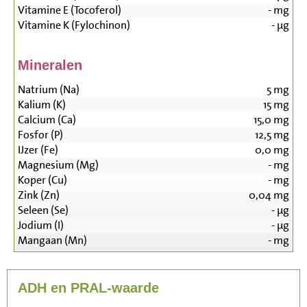
Vitamine E (Tocoferol)
-
mg
Vitamine K (Fylochinon)
-
µg
Mineralen
Natrium (Na)
5
mg
Kalium (K)
15
mg
Calcium (Ca)
15,0
mg
Fosfor (P)
12,5
mg
IJzer (Fe)
0,0
mg
Magnesium (Mg)
-
mg
Koper (Cu)
-
mg
Zink (Zn)
0,04
mg
Seleen (Se)
-
µg
Jodium (I)
-
µg
Mangaan (Mn)
-
mg
ADH en PRAL-waarde