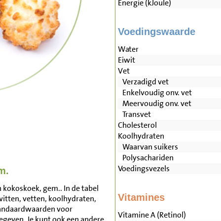
Energie (kJoule)
Voedingswaarde
Water
Eiwit
Vet
Verzadigd vet
Enkelvoudig onv. vet
Meervoudig onv. vet
Transvet
Cholesterol
Koolhydraten
Waarvan suikers
Polysachariden
Voedingsvezels
m.
 kokoskoek, gem.. In de tabel
Vitamines
witten, vetten, koolhydraten,
tandaardwaarden voor
Vitamine A (Retinol)
geven. Je kunt ook een andere