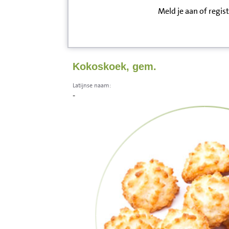
Meld je aan of regis
Inloggen
Contact
Kokoskoek, gem.
Informatie
Latijnse naam:
-
Disclaimer