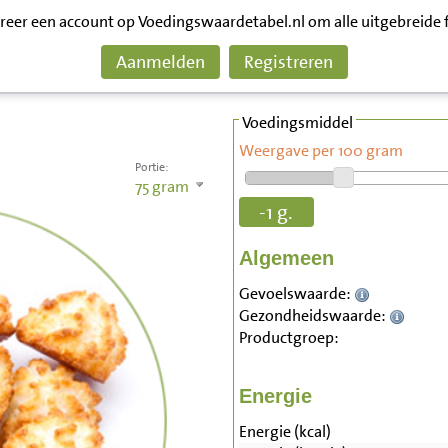
treer een account op Voedingswaardetabel.nl om alle uitgebreide 
Aanmelden
Registreren
Voedingsmiddel
Weergave per 100 gram
Portie:
75
gram
-1 g.
Algemeen
Gevoelswaarde:
Gezondheidswaarde:
Productgroep:
Energie
Energie (kcal)