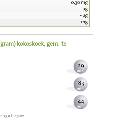
0,30
mg
-
µg
300
-
µg
-
mg
60
5 gram)
kokoskoek, gem.
te
73
29
83
44
an 75,0 kilogram.
132