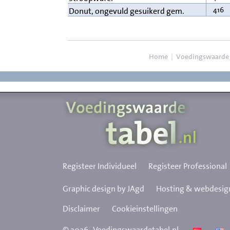
416
Donut, ongevuld gesuikerd gem.
Home
|
Voedingswaarde
Registeer Individueel
Registeer Professional
Graphic design by JAgd
Hosting & webdesign
Disclaimer
Cookieinstellingen
©
2026
Voedingswaardetabel.nl