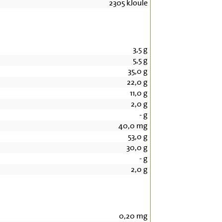
2305
kJoule
3,5
g
5,5
g
35,0
g
22,0
g
11,0
g
2,0
g
-
g
40,0
mg
53,0
g
30,0
g
-
g
2,0
g
0,20
mg