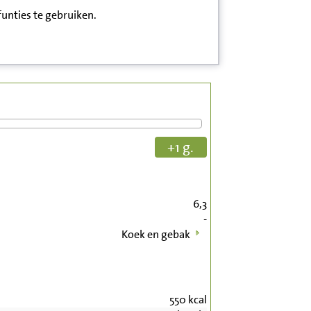
funties te gebruiken.
+1 g.
6,3
-
Koek en gebak
550
kcal