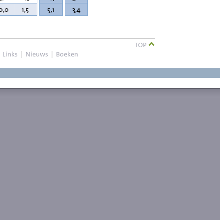
0,0
1,5
5,1
3,4
TOP
|
Links
|
Nieuws
|
Boeken