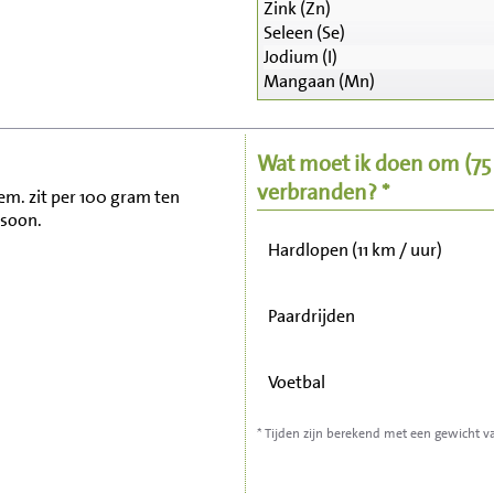
Zink (Zn)
Seleen (Se)
Zitten, tv kijken
Jodium (I)
Mangaan (Mn)
Fietsen (15 km/uur)
Wat moet ik doen om
(7
Wandelen (5 km/uur)
verbranden? *
em. zit per 100 gram ten
rsoon.
Hardlopen (11 km / uur)
Paardrijden
Voetbal
* Tijden zijn berekend met een gewicht v
Stofzuigen