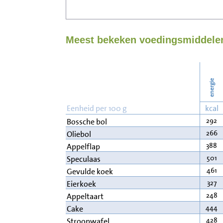
Meest bekeken voedingsmiddelen
energie
Eenheid per 100 g
kcal
292
Bossche bol
266
Oliebol
388
Appelflap
501
Speculaas
461
Gevulde koek
327
Eierkoek
248
Appeltaart
444
Cake
428
Stroopwafel