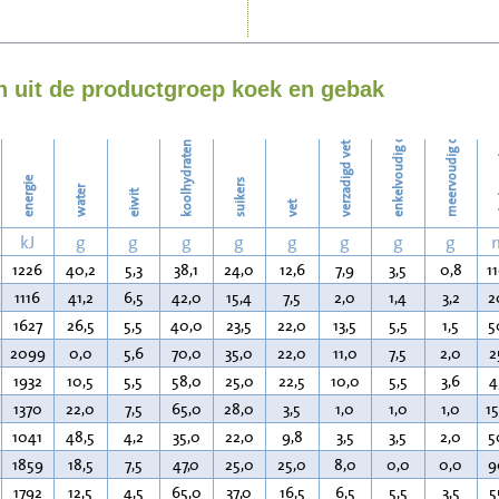
Strijken
enkelvoudig onverzadigd vet
meervoudig onverzadigd vet
Wassen
 uit de productgroep koek en gebak
koolhydraten
verzadigd vet
ch
energie
suikers
water
eiwit
vet
kJ
g
g
g
g
g
g
g
g
1226
40,2
5,3
38,1
24,0
12,6
7,9
3,5
0,8
1
1116
41,2
6,5
42,0
15,4
7,5
2,0
1,4
3,2
2
1627
26,5
5,5
40,0
23,5
22,0
13,5
5,5
1,5
5
2099
0,0
5,6
70,0
35,0
22,0
11,0
7,5
2,0
2
1932
10,5
5,5
58,0
25,0
22,5
10,0
5,5
3,6
4
1370
22,0
7,5
65,0
28,0
3,5
1,0
1,0
1,0
1
1041
48,5
4,2
35,0
22,0
9,8
3,5
3,5
2,0
5
1859
18,5
7,5
47,0
25,0
25,0
8,0
0,0
0,0
9
1792
12,5
4,5
65,0
37,0
16,5
6,5
5,5
3,5
5