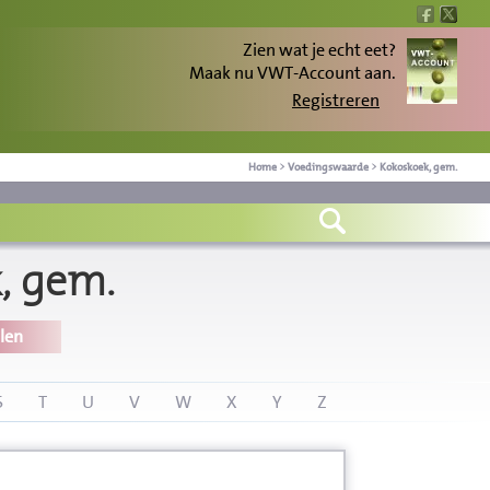
Zien wat je echt eet?
Maak nu VWT-Account aan.
Registreren
Home
>
Voedingswaarde
>
Kokoskoek, gem.
, gem.
len
S
T
U
V
W
X
Y
Z