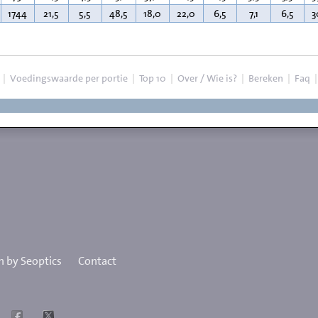
1744
21,5
5,5
48,5
18,0
22,0
6,5
7,1
6,5
3
|
Voedingswaarde per portie
|
Top 10
|
Over / Wie is?
|
Bereken
|
Faq
 by Seoptics
Contact