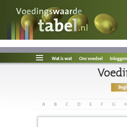
Voedingswaarde
Wat is wat?
Ons voedsel
Wat is wat
Ons voedsel
Inloggen
Voedi
Bereken
Beg
Nieuws
Boeken
A
B
C
D
E
F
G
Registreren