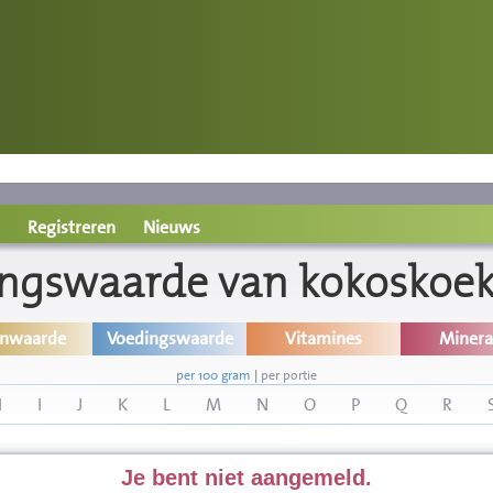
Registreren
Nieuws
ngswaarde van kokoskoek
inwaarde
Voedingswaarde
Vitamines
Minera
per 100 gram
|
per portie
H
I
J
K
L
M
N
O
P
Q
R
Je bent niet aangemeld.