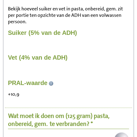
Bekijk hoeveel suiker en vet in pasta, onbereid, gem. zit
per portie ten opzichte van de ADH van een volwassen
persoon.
Suiker (5% van de ADH)
Vet (4% van de ADH)
326
PRAL-waarde
Zitten, tv kijken
+10,9
65
Fietsen (15 km/uur)
Wat moet ik doen om
(125 gram)
pasta,
80
Wandelen (5 km/uur)
onbereid, gem.
te verbranden? *