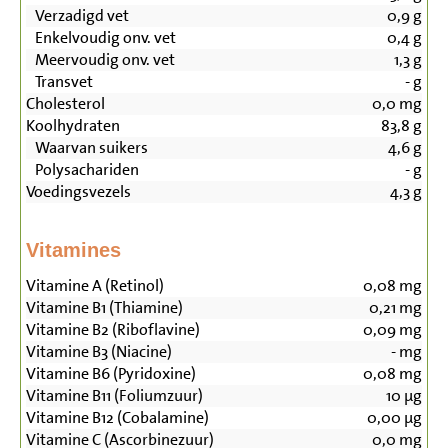
Verzadigd vet
0,9
g
Enkelvoudig onv. vet
0,4
g
Meervoudig onv. vet
1,3
g
Transvet
-
g
Cholesterol
0,0
mg
Koolhydraten
83,8
g
Waarvan suikers
4,6
g
Polysachariden
-
g
Voedingsvezels
4,3
g
Vitamines
Vitamine A (Retinol)
0,08
mg
Vitamine B1 (Thiamine)
0,21
mg
Vitamine B2 (Riboflavine)
0,09
mg
Vitamine B3 (Niacine)
-
mg
Vitamine B6 (Pyridoxine)
0,08
mg
Vitamine B11 (Foliumzuur)
10
µg
Vitamine B12 (Cobalamine)
0,00
µg
Vitamine C (Ascorbinezuur)
0,0
mg