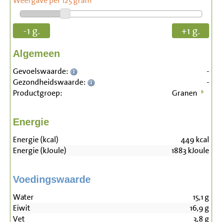
Weergave per 125 gram
-1 g.
+1 g.
Algemeen
Gevoelswaarde:
-
Gezondheidswaarde:
-
Productgroep:
Granen
Energie
Energie (kcal)
449
kcal
Energie (kJoule)
1883
kJoule
Voedingswaarde
Water
15,1
g
Eiwit
16,9
g
Vet
3,8
g