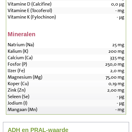
Vitamine D (Calcifine)
0,0
µg
Vitamine E (Tocoferol)
-
mg
Vitamine K (Fylochinon)
-
µg
Mineralen
Natrium (Na)
25
mg
Kalium (K)
200
mg
Calcium (Ca)
37,5
mg
Fosfor (P)
250,0
mg
IJzer (Fe)
2,0
mg
Magnesium (Mg)
75,00
mg
Koper (Cu)
0,19
mg
Zink (Zn)
2,00
mg
Seleen (Se)
-
µg
Jodium (I)
-
µg
Mangaan (Mn)
-
mg
ADH en PRAL-waarde