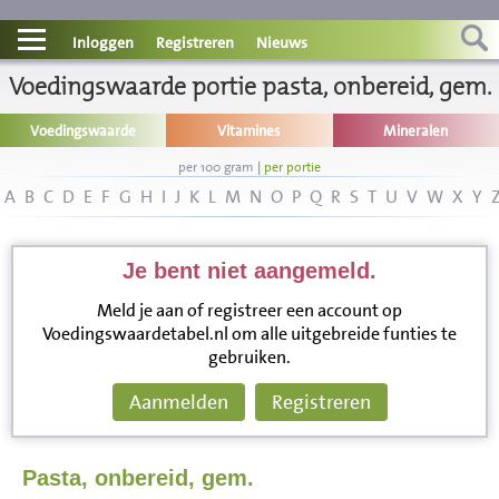
Contact
Inloggen
Registreren
Nieuws
Voedingswaarde portie pasta, onbereid, gem.
Informatie
Voedingswaarde
Vitamines
Mineralen
Disclaimer
per 100 gram
|
per portie
A
B
C
D
E
F
G
H
I
J
K
L
M
N
O
P
Q
R
S
T
U
V
W
X
Y
Je bent niet aangemeld.
Meld je aan of registreer een account op
Voedingswaardetabel.nl om alle uitgebreide funties te
gebruiken.
Aanmelden
Registreren
Pasta, onbereid, gem.