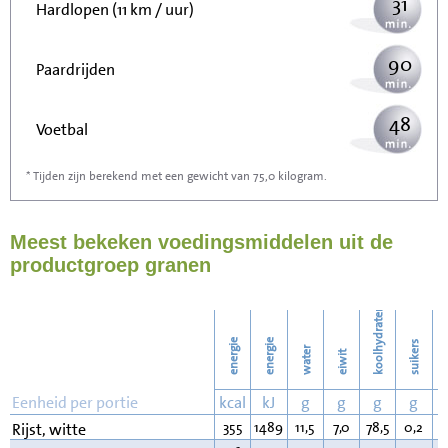
31
Hardlopen (11 km / uur)
90
Paardrijden
48
Voetbal
* Tijden zijn berekend met een gewicht van 75,0 kilogram.
144
Stofzuigen
Meest bekeken voedingsmiddelen uit de
156
Strijken
productgroep granen
180
Wassen
koolhydraten
energie
energie
suikers
water
eiwit
v
Eenheid per portie
kcal
kJ
g
g
g
g
355
1489
11,5
7,0
78,5
0,2
0
Rijst, witte