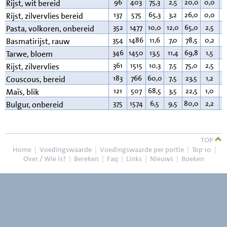
96
403
75,3
2,5
20,0
0,0
0
Rijst, wit bereid
137
575
65,3
3,2
26,0
0,0
1
Rijst, zilvervlies bereid
352
1477
10,0
12,0
65,0
2,5
2
Pasta, volkoren, onbereid
354
1486
11,6
7,0
78,5
0,2
0
Basmatirijst, rauw
346
1450
13,5
11,4
69,8
1,5
1
Tarwe, bloem
361
1515
10,3
7,5
75,0
2,5
2
Rijst, zilvervlies
183
766
60,0
7,5
23,5
1,2
6
Couscous, bereid
121
507
68,5
3,5
22,5
1,0
1
Maïs, blik
375
1574
6,5
9,5
80,0
2,2
1
Bulgur, onbereid
TOP
Home
|
Voedingswaarde
|
Voedingswaarde per portie
|
Top 10
|
Over / Wie is?
|
Bereken
|
Faq
|
Links
|
Nieuws
|
Boeken