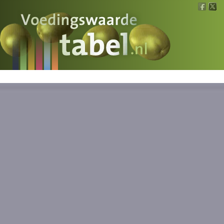
Voedingswaarde
Wat is wat?
Ons voedsel
Bereken
Nieuws
Boeken
Registreren
Inloggen