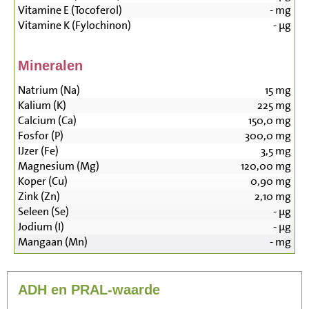
Vitamine E (Tocoferol)
-
mg
Vitamine K (Fylochinon)
-
µg
Mineralen
Natrium (Na)
15
mg
Kalium (K)
225
mg
Calcium (Ca)
150,0
mg
Fosfor (P)
300,0
mg
IJzer (Fe)
3,5
mg
Magnesium (Mg)
120,00
mg
Koper (Cu)
0,90
mg
Zink (Zn)
2,10
mg
Seleen (Se)
-
µg
Jodium (I)
-
µg
Mangaan (Mn)
-
mg
ADH en PRAL-waarde