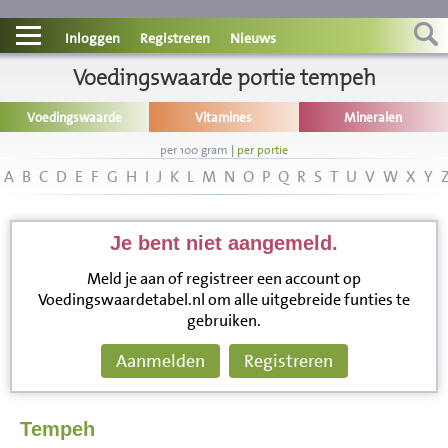
Contact
Inloggen
Registreren
Nieuws
Informatie
Voedingswaarde portie tempeh
Voedingswaarde
Vitamines
Mineralen
Disclaimer
per 100 gram
|
per portie
A
B
C
D
E
F
G
H
I
J
K
L
M
N
O
P
Q
R
S
T
U
V
W
X
Y
Je bent niet aangemeld.
Meld je aan of registreer een account op
Voedingswaardetabel.nl om alle uitgebreide funties te
gebruiken.
Aanmelden
Registreren
Tempeh