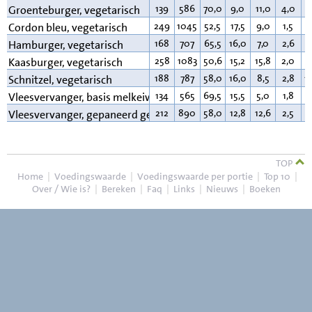
139
586
70,0
9,0
11,0
4,0
6
Groenteburger, vegetarisch
249
1045
52,5
17,5
9,0
1,5
1
Cordon bleu, vegetarisch
168
707
65,5
16,0
7,0
2,6
8
Hamburger, vegetarisch
258
1083
50,6
15,2
15,8
2,0
1
Kaasburger, vegetarisch
188
787
58,0
16,0
8,5
2,8
1
Schnitzel, vegetarisch
134
565
69,5
15,5
5,0
1,8
5
Vleesvervanger, basis melkeiwit
212
890
58,0
12,8
12,6
2,5
1
Vleesvervanger, gepaneerd gem.
TOP
Home
|
Voedingswaarde
|
Voedingswaarde per portie
|
Top 10
|
Over / Wie is?
|
Bereken
|
Faq
|
Links
|
Nieuws
|
Boeken