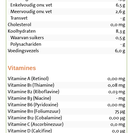
Enkelvoudig onv. vet
6,5
g
Meervoudig onv. vet
2,6
g
Transvet
-
g
Cholesterol
0,0
mg
Koolhydraten
8,3
g
Waarvan suikers
0,5
g
Polysachariden
-
g
Voedingsvezels
6,0
g
Vitamines
Vitamine A (Retinol)
0,00
mg
Vitamine B1 (Thiamine)
0,08
mg
Vitamine B2 (Riboflavine)
0,03
mg
Vitamine B3 (Niacine)
-
mg
Vitamine B6 (Pyridoxine)
0,00
mg
Vitamine B11 (Foliumzuur)
75
µg
Vitamine B12 (Cobalamine)
0,00
µg
Vitamine C (Ascorbinezuur)
0,0
mg
Vitamine D (Calcifine)
0,0
µg