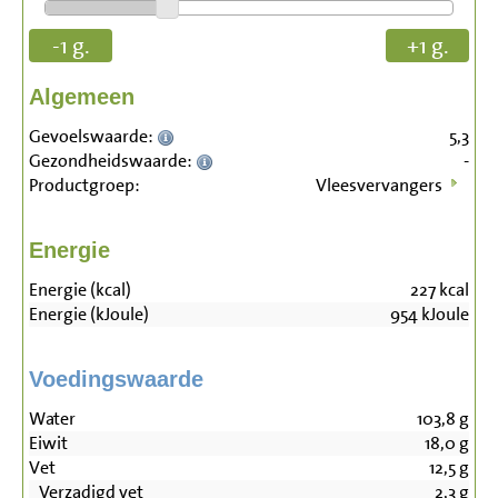
-1 g.
+1 g.
Algemeen
Gevoelswaarde:
5,3
Gezondheidswaarde:
-
Productgroep:
Vleesvervangers
Energie
Energie (kcal)
227
kcal
Energie (kJoule)
954
kJoule
Voedingswaarde
Water
103,8
g
Eiwit
18,0
g
Vet
12,5
g
Verzadigd vet
2,3
g