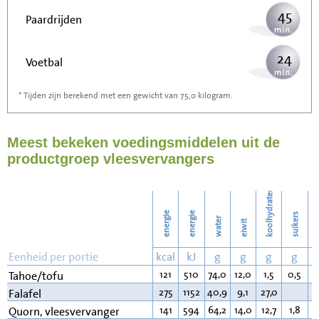
45
Paardrijden
24
Voetbal
* Tijden zijn berekend met een gewicht van 75,0 kilogram.
72
Stofzuigen
Meest bekeken voedingsmiddelen uit de
79
Strijken
productgroep vleesvervangers
91
Wassen
koolhydraten
energie
energie
suikers
water
eiwit
v
Eenheid per portie
kcal
kJ
g
g
g
g
121
510
74,0
12,0
1,5
0,5
6
Tahoe/tofu
275
1152
40,9
9,1
27,0
1
Falafel
141
594
64,2
14,0
12,7
1,8
2
Quorn, vleesvervanger