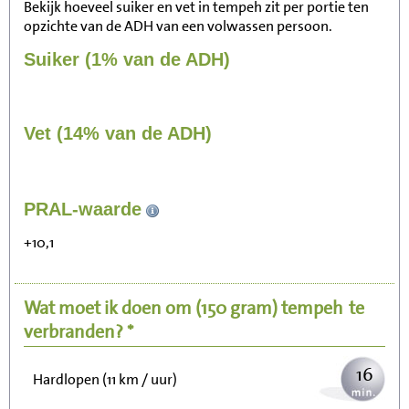
Bekijk hoeveel suiker en vet in tempeh zit per portie ten
opzichte van de ADH van een volwassen persoon.
Suiker (1% van de ADH)
Vet (14% van de ADH)
165
PRAL-waarde
Zitten, tv kijken
+10,1
33
Fietsen (15 km/uur)
Wat moet ik doen om
(150 gram)
tempeh
te
40
Wandelen (5 km/uur)
verbranden? *
16
Hardlopen (11 km / uur)