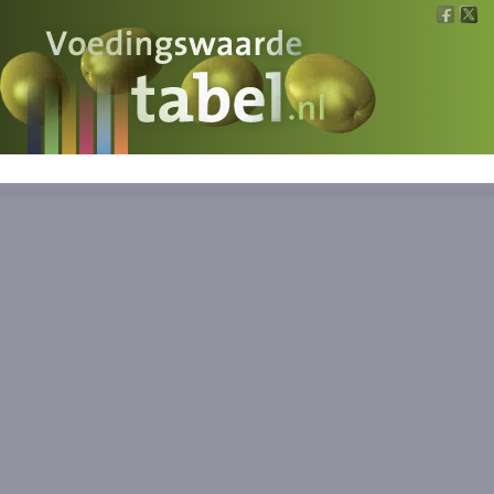
Voedingswaarde
Wat is wat?
Ons voedsel
Bereken
Nieuws
Boeken
Registreren
Inloggen