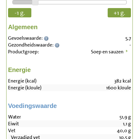
-1 g.
+1 g.
Algemeen
Gevoelswaarde:
5,7
Gezondheidswaarde:
-
Productgroep:
Soep en sauzen
Energie
Energie (kcal)
382
kcal
Energie (kJoule)
1600
kJoule
Voedingswaarde
Water
51,9
g
Eiwit
1,1
g
Vet
40,0
g
Verzadigd vet
10,5
g