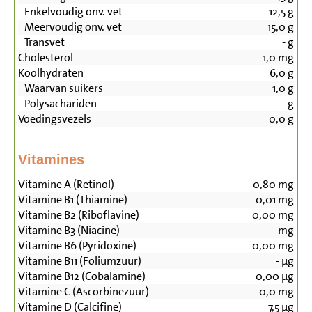
Enkelvoudig onv. vet
12,5
g
Meervoudig onv. vet
15,0
g
Transvet
-
g
Cholesterol
1,0
mg
Koolhydraten
6,0
g
Waarvan suikers
1,0
g
Polysachariden
-
g
Voedingsvezels
0,0
g
Vitamines
Vitamine A (Retinol)
0,80
mg
Vitamine B1 (Thiamine)
0,01
mg
Vitamine B2 (Riboflavine)
0,00
mg
Vitamine B3 (Niacine)
-
mg
Vitamine B6 (Pyridoxine)
0,00
mg
Vitamine B11 (Foliumzuur)
-
µg
Vitamine B12 (Cobalamine)
0,00
µg
Vitamine C (Ascorbinezuur)
0,0
mg
Vitamine D (Calcifine)
7,5
µg