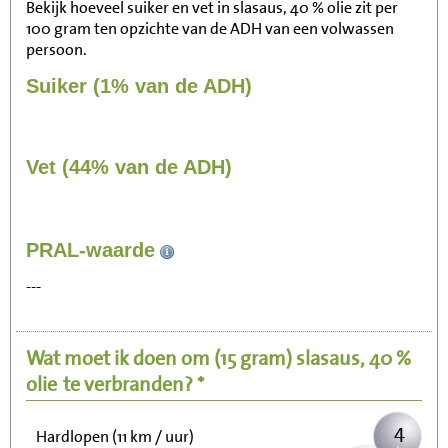
Bekijk hoeveel suiker en vet in slasaus, 40 % olie zit per
100 gram ten opzichte van de ADH van een volwassen
persoon.
Suiker (1% van de ADH)
Vet (44% van de ADH)
42
PRAL-waarde
Zitten, tv kijken
---
8
Fietsen (15 km/uur)
Wat moet ik doen om
(15 gram)
slasaus, 40 %
10
Wandelen (5 km/uur)
olie
te verbranden? *
4
Hardlopen (11 km / uur)