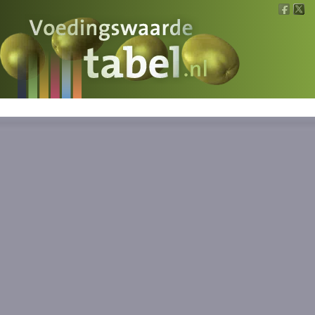
Voedingswaarde
Wat is wat?
Ons voedsel
Bereken
Nieuws
Boeken
Registreren
Inloggen