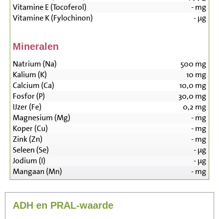
Vitamine E (Tocoferol)
-
mg
Vitamine K (Fylochinon)
-
µg
Mineralen
Natrium (Na)
500
mg
Kalium (K)
10
mg
Calcium (Ca)
10,0
mg
Fosfor (P)
30,0
mg
IJzer (Fe)
0,2
mg
Magnesium (Mg)
-
mg
Koper (Cu)
-
mg
Zink (Zn)
-
mg
Seleen (Se)
-
µg
Jodium (I)
-
µg
Mangaan (Mn)
-
mg
ADH en PRAL-waarde