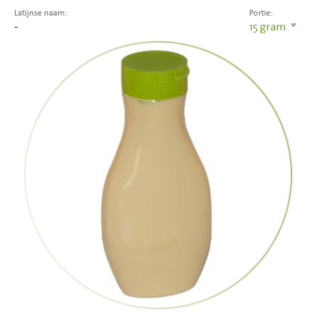
Latijnse naam:
Portie:
-
15
gram