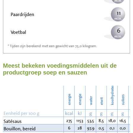
11
Paardrijden
6
Voetbal
* Tijden zijn berekend met een gewicht van 75,0 kilogram.
18
Stofzuigen
Meest bekeken voedingsmiddelen uit de
20
Strijken
productgroep soep en sauzen
23
Wassen
koolhydraten
energie
energie
suikers
water
eiwit
v
Eenheid per 100 g
kcal
kJ
g
g
g
g
275
1153
53,5
8,5
18,0
16,5
1
Satésaus
6
28
97,9
0,5
0,1
0,0
0
Bouillon, bereid