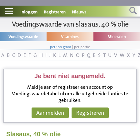
Contact
Inloggen
Registreren
Nieuws
Informatie
Voedingswaarde van slasaus, 40 % olie
Voedingswaarde
Vitamines
Mineralen
Disclaimer
per 100 gram
|
per portie
A
B
C
D
E
F
G
H
I
J
K
L
M
N
O
P
Q
R
S
T
U
V
W
X
Y
Je bent niet aangemeld.
Meld je aan of registreer een account op
Voedingswaardetabel.nl om alle uitgebreide funties te
gebruiken.
Aanmelden
Registreren
Slasaus, 40 % olie