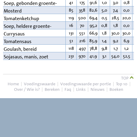
41
175
91,6
1,0
3,0
0,8
2
Soep, gebonden groente-
85
358
82,6
5,0
7,4
0,0
4
Mosterd
119
500
69,4
0,5
28,5
20,0
0
Tomatenketchup
16
70
95,2
0,8
1,8
0,0
0
Soep, heldere groente-
131
551
66,9
1,8
30,0
30,0
0
Currysaus
51
216
85,9
1,4
9,2
6,9
1
Tomatensaus
118
497
78,8
9,8
1,7
1,2
8
Goulash, bereid
231
970
41,9
3,1
54,0
52,5
0
Sojasaus, manis, zoet
TOP
Home
|
Voedingswaarde
|
Voedingswaarde per portie
|
Top 10
|
Over / Wie is?
|
Bereken
|
Faq
|
Links
|
Nieuws
|
Boeken