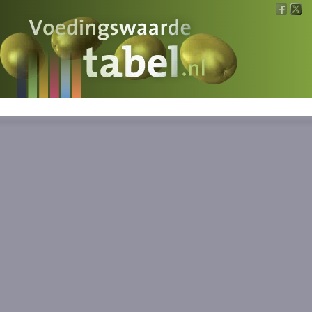
Voedingswaarde
Wat is wat?
Ons voedsel
Bereken
Nieuws
Boeken
Registreren
Inloggen