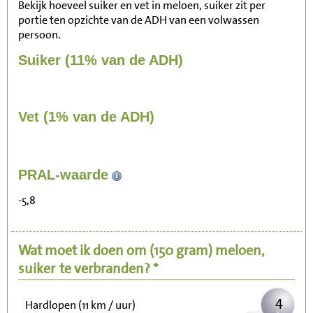
Bekijk hoeveel suiker en vet in meloen, suiker zit per
portie ten opzichte van de ADH van een volwassen
persoon.
Suiker (11% van de ADH)
Vet (1% van de ADH)
37
PRAL-waarde
Zitten, tv kijken
-5,8
7
Fietsen (15 km/uur)
Wat moet ik doen om
(150 gram)
meloen,
9
Wandelen (5 km/uur)
suiker
te verbranden? *
4
Hardlopen (11 km / uur)