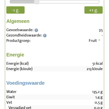
-1 g.
+1 g.
Algemeen
Gevoelswaarde:
7,5
Gezondheidswaarde:
-
Productgroep:
Fruit
Energie
Energie (kcal)
51
kcal
Energie (kJoule)
213
kJoule
Voedingswaarde
Water
135,2
g
Eiwit
1,4
g
Vet
0,5
g
Verzadigd vet
0,0
g