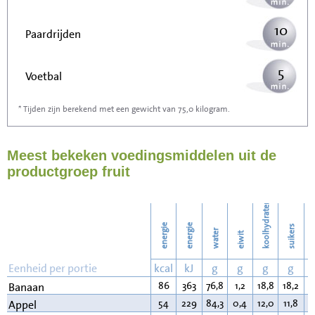
10
Paardrijden
5
Voetbal
* Tijden zijn berekend met een gewicht van 75,0 kilogram.
16
Stofzuigen
Meest bekeken voedingsmiddelen uit de
18
Strijken
productgroep fruit
20
Wassen
koolhydraten
energie
energie
suikers
water
eiwit
v
Eenheid per portie
kcal
kJ
g
g
g
g
86
363
76,8
1,2
18,8
18,2
0
Banaan
54
229
84,3
0,4
12,0
11,8
0
Appel