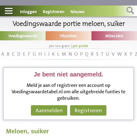
Contact
Inloggen
Registreren
Nieuws
Informatie
Voedingswaarde portie meloen, suiker
Voedingswaarde
Vitamines
Mineralen
Disclaimer
per 100 gram
|
per portie
A
B
C
D
E
F
G
H
I
J
K
L
M
N
O
P
Q
R
S
T
U
V
W
X
Y
Je bent niet aangemeld.
Meld je aan of registreer een account op
Voedingswaardetabel.nl om alle uitgebreide funties te
gebruiken.
Aanmelden
Registreren
Meloen, suiker