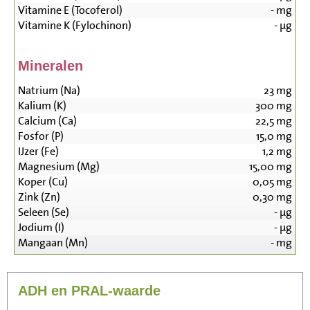
Vitamine E (Tocoferol)
-
mg
Vitamine K (Fylochinon)
-
µg
Mineralen
Natrium (Na)
23
mg
Kalium (K)
300
mg
Calcium (Ca)
22,5
mg
Fosfor (P)
15,0
mg
IJzer (Fe)
1,2
mg
Magnesium (Mg)
15,00
mg
Koper (Cu)
0,05
mg
Zink (Zn)
0,30
mg
Seleen (Se)
-
µg
Jodium (I)
-
µg
Mangaan (Mn)
-
mg
ADH en PRAL-waarde