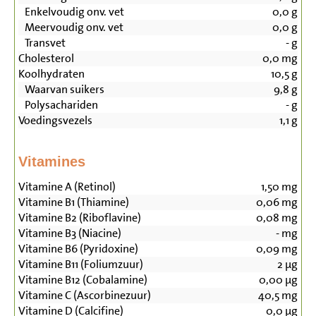
Enkelvoudig onv. vet
0,0
g
Meervoudig onv. vet
0,0
g
Transvet
-
g
Cholesterol
0,0
mg
Koolhydraten
10,5
g
Waarvan suikers
9,8
g
Polysachariden
-
g
Voedingsvezels
1,1
g
Vitamines
Vitamine A (Retinol)
1,50
mg
Vitamine B1 (Thiamine)
0,06
mg
Vitamine B2 (Riboflavine)
0,08
mg
Vitamine B3 (Niacine)
-
mg
Vitamine B6 (Pyridoxine)
0,09
mg
Vitamine B11 (Foliumzuur)
2
µg
Vitamine B12 (Cobalamine)
0,00
µg
Vitamine C (Ascorbinezuur)
40,5
mg
Vitamine D (Calcifine)
0,0
µg