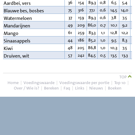
36
154
89,3
0,8
6,5
5,4
0
Aardbei, vers
75
316
77,1
0,6
14,5
14,0
0
Blauwe bes, bosbes
37
159
89,3
0,6
7,8
7,5
0
Watermeloen
49
209
86,0
0,7
10,1
9,2
0
Mandarijnen
61
259
83,3
1,1
12,8
12,2
0
Mango
44
186
85,2
1,0
9,5
8,3
0
Sinaasappels
48
205
86,8
1,0
10,3
7,5
0
Kiwi
57
242
84,5
0,5
13,5
13,3
0
Druiven, wit
TOP
Home
|
Voedingswaarde
|
Voedingswaarde per portie
|
Top 10
|
Over / Wie is?
|
Bereken
|
Faq
|
Links
|
Nieuws
|
Boeken