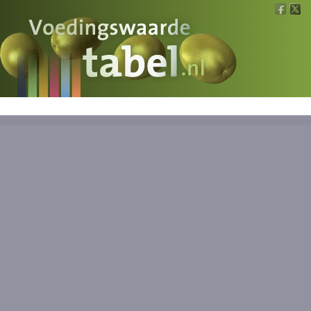
Voedingswaarde
Wat is wat?
Ons voedsel
Bereken
Nieuws
Boeken
Registreren
Inloggen