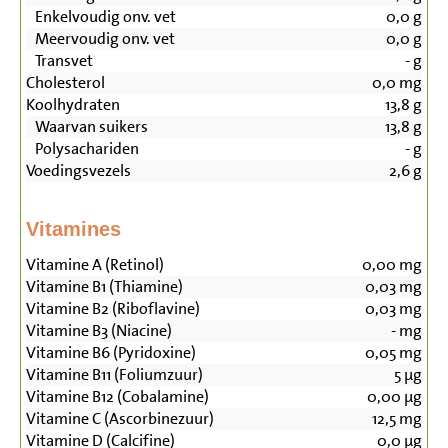
Enkelvoudig onv. vet
0,0
g
Meervoudig onv. vet
0,0
g
Transvet
-
g
Cholesterol
0,0
mg
Koolhydraten
13,8
g
Waarvan suikers
13,8
g
Polysachariden
-
g
Voedingsvezels
2,6
g
Vitamines
Vitamine A (Retinol)
0,00
mg
Vitamine B1 (Thiamine)
0,03
mg
Vitamine B2 (Riboflavine)
0,03
mg
Vitamine B3 (Niacine)
-
mg
Vitamine B6 (Pyridoxine)
0,05
mg
Vitamine B11 (Foliumzuur)
5
µg
Vitamine B12 (Cobalamine)
0,00
µg
Vitamine C (Ascorbinezuur)
12,5
mg
Vitamine D (Calcifine)
0,0
µg