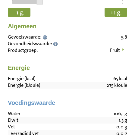
-1 g.
+1 g.
Algemeen
Gevoelswaarde:
5,8
Gezondheidswaarde:
-
Productgroep:
Fruit
Energie
Energie (kcal)
65
kcal
Energie (kJoule)
275
kJoule
Voedingswaarde
Water
106,1
g
Eiwit
1,3
g
Vet
0,0
g
Verzadigd vet
0,0
g