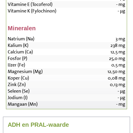
Vitamine E (Tocoferol)
-
mg
Vitamine K (Fylochinon)
-
µg
Mineralen
Natrium (Na)
3
mg
Kalium (K)
238
mg
Calcium (Ca)
12,5
mg
Fosfor (P)
25,0
mg
IJzer (Fe)
0,5
mg
Magnesium (Mg)
12,50
mg
Koper (Cu)
0,08
mg
Zink (Zn)
0,13
mg
Seleen (Se)
-
µg
Jodium (I)
-
µg
Mangaan (Mn)
-
mg
ADH en PRAL-waarde