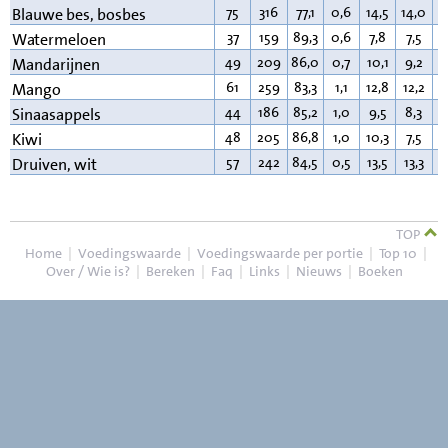
75
316
77,1
0,6
14,5
14,0
0
Blauwe bes, bosbes
37
159
89,3
0,6
7,8
7,5
0
Watermeloen
49
209
86,0
0,7
10,1
9,2
0
Mandarijnen
61
259
83,3
1,1
12,8
12,2
0
Mango
44
186
85,2
1,0
9,5
8,3
0
Sinaasappels
48
205
86,8
1,0
10,3
7,5
0
Kiwi
57
242
84,5
0,5
13,5
13,3
0
Druiven, wit
TOP
Home
|
Voedingswaarde
|
Voedingswaarde per portie
|
Top 10
|
Over / Wie is?
|
Bereken
|
Faq
|
Links
|
Nieuws
|
Boeken