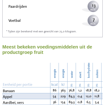
13
Paardrijden
7
Voetbal
* Tijden zijn berekend met een gewicht van 75,0 kilogram.
21
Stofzuigen
Meest bekeken voedingsmiddelen uit de
23
Strijken
productgroep fruit
26
Wassen
koolhydraten
energie
energie
suikers
water
eiwit
v
Eenheid per portie
kcal
kJ
g
g
g
g
86
363
76,8
1,2
18,8
18,2
0
Banaan
54
229
84,3
0,4
12,0
11,8
0
Appel
36
154
89,3
0,8
6,5
5,4
0
Aardbei, vers