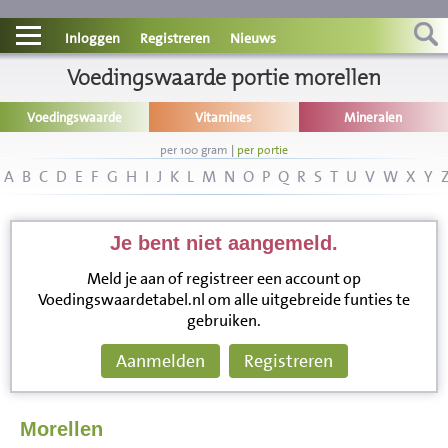
Contact
Inloggen
Registreren
Nieuws
Informatie
Voedingswaarde portie morellen
Voedingswaarde
Vitamines
Mineralen
Disclaimer
per 100 gram
|
per portie
A
B
C
D
E
F
G
H
I
J
K
L
M
N
O
P
Q
R
S
T
U
V
W
X
Y
Je bent niet aangemeld.
Meld je aan of registreer een account op
Voedingswaardetabel.nl om alle uitgebreide funties te
gebruiken.
Aanmelden
Registreren
Morellen