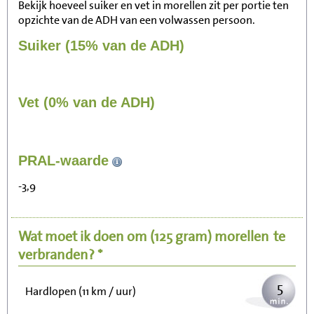
Bekijk hoeveel suiker en vet in morellen zit per portie ten
opzichte van de ADH van een volwassen persoon.
Suiker (15% van de ADH)
Vet (0% van de ADH)
47
PRAL-waarde
Zitten, tv kijken
-3,9
9
Fietsen (15 km/uur)
Wat moet ik doen om
(125 gram)
morellen
te
12
Wandelen (5 km/uur)
verbranden? *
5
Hardlopen (11 km / uur)