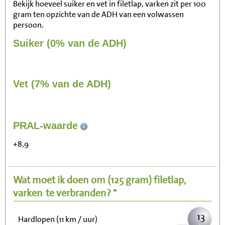
Bekijk hoeveel suiker en vet in filetlap, varken zit per 100
gram ten opzichte van de ADH van een volwassen
persoon.
Suiker (0% van de ADH)
Vet (7% van de ADH)
131
PRAL-waarde
Zitten, tv kijken
+8,9
26
Fietsen (15 km/uur)
Wat moet ik doen om
(125 gram)
filetlap,
32
Wandelen (5 km/uur)
varken
te verbranden? *
13
Hardlopen (11 km / uur)