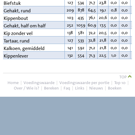
127
534
71,7
23,8
0,0
0,0
3
Biefstuk
209
878
64,5
19,1
0,8
0,0
1
Gehakt, rund
103
435
76,1
20,6
0,0
0,0
2
Kippenbout
252
1059
60,9
17,5
0,0
0,0
2
Gehakt, half om half
138
581
72,2
20,5
0,0
0,0
6
Kip zonder vel
127
533
72,8
21,8
0,0
0,0
4
Tartaar, rund
141
592
71,2
21,8
0,0
0,0
6
Kalkoen, gemiddeld
132
554
71,3
22,5
1,0
0,0
4
Kippenlever
TOP
Home
|
Voedingswaarde
|
Voedingswaarde per portie
|
Top 10
|
Over / Wie is?
|
Bereken
|
Faq
|
Links
|
Nieuws
|
Boeken