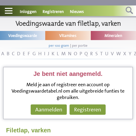
Contact
Inloggen
Registreren
Nieuws
Informatie
Voedingswaarde van filetlap, varken
Voedingswaarde
Vitamines
Mineralen
Disclaimer
per 100 gram
|
per portie
A
B
C
D
E
F
G
H
I
J
K
L
M
N
O
P
Q
R
S
T
U
V
W
X
Y
Je bent niet aangemeld.
Meld je aan of registreer een account op
Voedingswaardetabel.nl om alle uitgebreide funties te
gebruiken.
Aanmelden
Registreren
Filetlap, varken