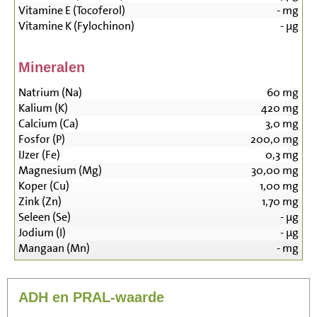
Vitamine E (Tocoferol)
-
mg
Vitamine K (Fylochinon)
-
µg
Mineralen
Natrium (Na)
60
mg
Kalium (K)
420
mg
Calcium (Ca)
3,0
mg
Fosfor (P)
200,0
mg
IJzer (Fe)
0,3
mg
Magnesium (Mg)
30,00
mg
Koper (Cu)
1,00
mg
Zink (Zn)
1,70
mg
Seleen (Se)
-
µg
Jodium (I)
-
µg
Mangaan (Mn)
-
mg
ADH en PRAL-waarde