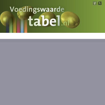
Voedingswaarde
Wat is wat?
Ons voedsel
Bereken
Nieuws
Boeken
Registreren
Inloggen