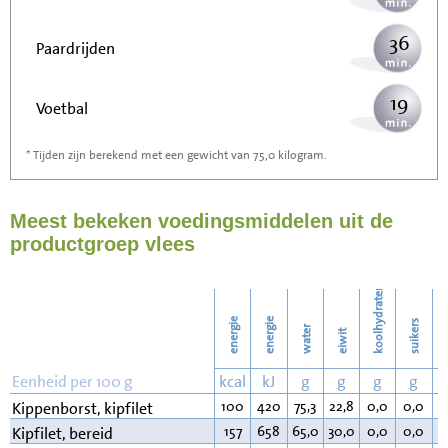
36
Paardrijden
19
Voetbal
* Tijden zijn berekend met een gewicht van 75,0 kilogram.
58
Stofzuigen
Meest bekeken voedingsmiddelen uit de
63
Strijken
productgroep vlees
72
Wassen
koolhydraten
energie
energie
suikers
water
eiwit
v
Eenheid per 100 g
kcal
kJ
g
g
g
g
100
420
75,3
22,8
0,0
0,0
0
Kippenborst, kipfilet
157
658
65,0
30,0
0,0
0,0
4
Kipfilet, bereid