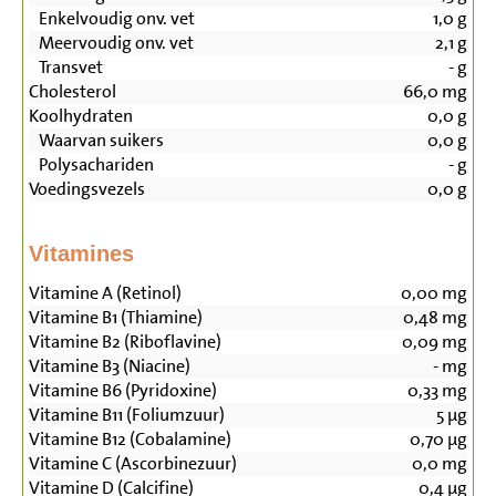
Enkelvoudig onv. vet
1,0
g
Meervoudig onv. vet
2,1
g
Transvet
-
g
Cholesterol
66,0
mg
Koolhydraten
0,0
g
Waarvan suikers
0,0
g
Polysachariden
-
g
Voedingsvezels
0,0
g
Vitamines
Vitamine A (Retinol)
0,00
mg
Vitamine B1 (Thiamine)
0,48
mg
Vitamine B2 (Riboflavine)
0,09
mg
Vitamine B3 (Niacine)
-
mg
Vitamine B6 (Pyridoxine)
0,33
mg
Vitamine B11 (Foliumzuur)
5
µg
Vitamine B12 (Cobalamine)
0,70
µg
Vitamine C (Ascorbinezuur)
0,0
mg
Vitamine D (Calcifine)
0,4
µg