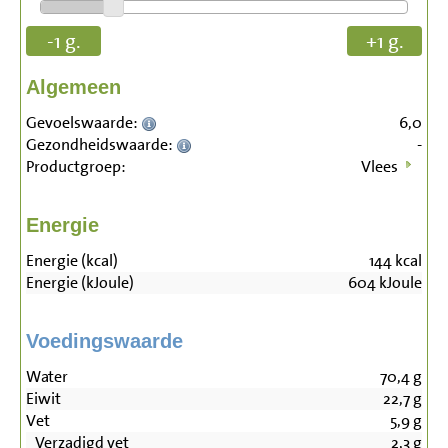
-1 g.
+1 g.
Algemeen
Gevoelswaarde:
6,0
Gezondheidswaarde:
-
Productgroep:
Vlees
Energie
Energie (kcal)
144
kcal
Energie (kJoule)
604
kJoule
Voedingswaarde
Water
70,4
g
Eiwit
22,7
g
Vet
5,9
g
Verzadigd vet
2,3
g