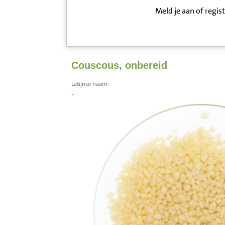
Meld je aan of regis
Inloggen
Contact
Couscous, onbereid
Informatie
Latijnse naam:
-
Disclaimer