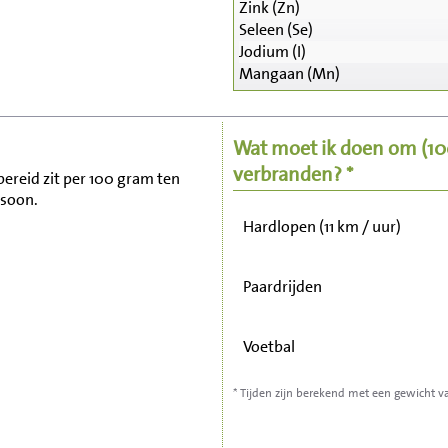
Zink (Zn)
Seleen (Se)
Zitten, tv kijken
Jodium (I)
Mangaan (Mn)
Fietsen (15 km/uur)
Wat moet ik doen om
(1
Wandelen (5 km/uur)
verbranden? *
bereid zit per 100 gram ten
rsoon.
Hardlopen (11 km / uur)
Paardrijden
Voetbal
* Tijden zijn berekend met een gewicht v
Stofzuigen