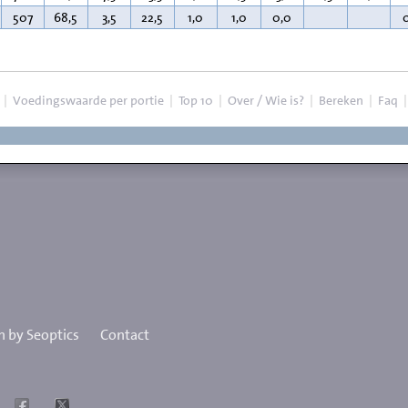
507
68,5
3,5
22,5
1,0
1,0
0,0
|
Voedingswaarde per portie
|
Top 10
|
Over / Wie is?
|
Bereken
|
Faq
 by Seoptics
Contact