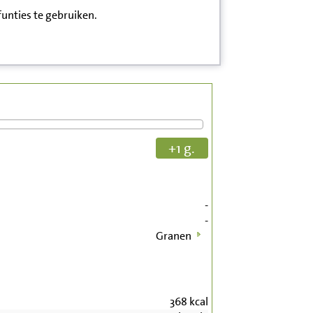
funties te gebruiken.
+1 g.
-
-
Granen
368
kcal