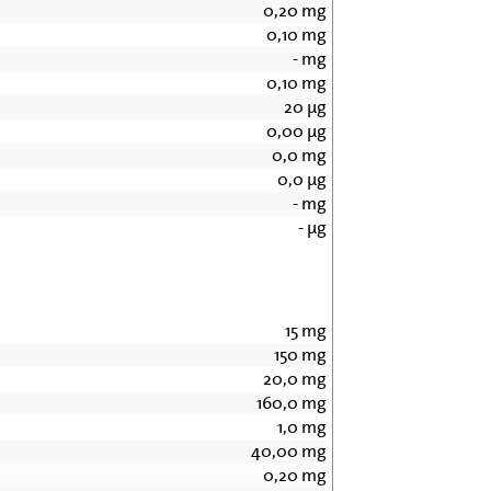
0,20
mg
0,10
mg
-
mg
0,10
mg
20
µg
0,00
µg
0,0
mg
0,0
µg
-
mg
-
µg
15
mg
150
mg
20,0
mg
160,0
mg
1,0
mg
40,00
mg
0,20
mg