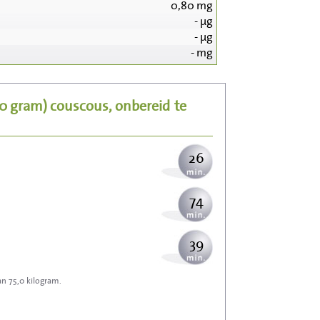
0,80
mg
-
µg
268
-
µg
-
mg
54
00 gram)
couscous, onbereid
te
65
26
74
39
an 75,0 kilogram.
118