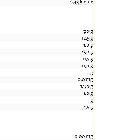
1543
kJoule
7,0
g
12,5
g
1,0
g
0,0
g
0,5
g
0,0
g
-
g
0,0
mg
74,0
g
1,0
g
-
g
4,5
g
0,00
mg