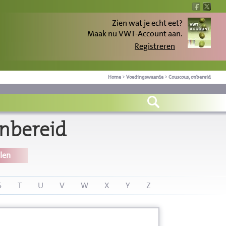
Zien wat je echt eet?
Maak nu VWT-Account aan.
Registreren
Home
>
Voedingswaarde
>
Couscous, onbereid
nbereid
len
S
T
U
V
W
X
Y
Z