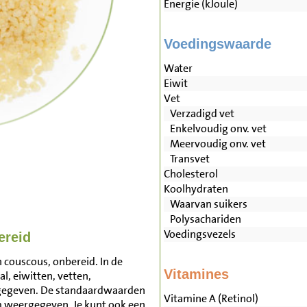
Energie (kJoule)
Voedingswaarde
Water
Eiwit
Vet
Verzadigd vet
Enkelvoudig onv. vet
Meervoudig onv. vet
Transvet
Cholesterol
Koolhydraten
Waarvan suikers
Polysachariden
Voedingsvezels
ereid
 couscous, onbereid. In de
Vitamines
l, eiwitten, vetten,
rgegeven. De standaardwaarden
Vitamine A (Retinol)
m weergegeven. Je kunt ook een