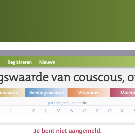
Registreren
Nieuws
gswaarde van couscous, o
inwaarde
Voedingswaarde
Vitamines
Minera
per 100 gram
|
per portie
H
I
J
K
L
M
N
O
P
Q
R
Je bent niet aangemeld.