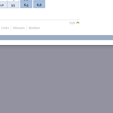
0,0
3,5
6,5
6,6
TOP
|
Links
|
Nieuws
|
Boeken