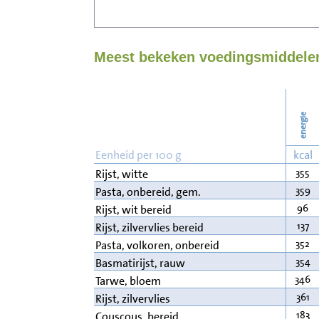
Meest bekeken voedingsmiddelen
energie
Eenheid per 100 g
kcal
355
Rijst, witte
359
Pasta, onbereid, gem.
96
Rijst, wit bereid
137
Rijst, zilvervlies bereid
352
Pasta, volkoren, onbereid
354
Basmatirijst, rauw
346
Tarwe, bloem
361
Rijst, zilvervlies
183
Couscous, bereid