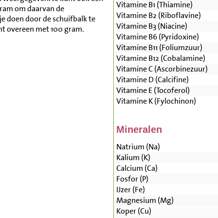
Vitamine B1 (Thiamine)
gram om daarvan de
Vitamine B2 (Riboflavine)
je doen door de schuifbalk te
Vitamine B3 (Niacine)
mt overeen met 100 gram.
Vitamine B6 (Pyridoxine)
Vitamine B11 (Foliumzuur)
Vitamine B12 (Cobalamine)
Vitamine C (Ascorbinezuur)
Vitamine D (Calcifine)
Vitamine E (Tocoferol)
Vitamine K (Fylochinon)
Mineralen
Natrium (Na)
Kalium (K)
Calcium (Ca)
Fosfor (P)
IJzer (Fe)
Magnesium (Mg)
Koper (Cu)