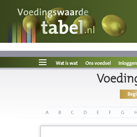
Voedingswaarde
Wat is wat?
Ons voedsel
Wat is wat
Ons voedsel
Inloggen
Voedin
Bereken
Beg
Nieuws
Boeken
A
B
C
D
E
F
G
Registreren