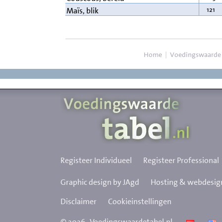
121
Maïs, blik
Home
|
Voedingswaarde
Registeer Individueel
Registeer Professional
Graphic design by JAgd
Hosting & webdesign
Disclaimer
Cookieinstellingen
©
2026
Voedingswaardetabel.nl