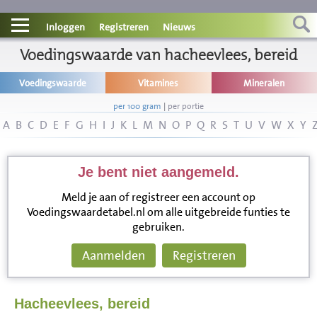
Contact
Inloggen
Registreren
Nieuws
Informatie
Voedingswaarde van hacheevlees, bereid
Voedingswaarde
Vitamines
Mineralen
Disclaimer
per 100 gram
|
per portie
A
B
C
D
E
F
G
H
I
J
K
L
M
N
O
P
Q
R
S
T
U
V
W
X
Y
Je bent niet aangemeld.
Meld je aan of registreer een account op
Voedingswaardetabel.nl om alle uitgebreide funties te
gebruiken.
Aanmelden
Registreren
Hacheevlees, bereid