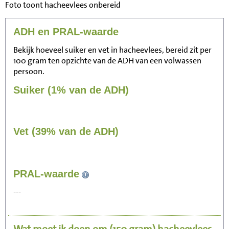
Foto toont hacheevlees onbereid
ADH en PRAL-waarde
Bekijk hoeveel suiker en vet in hacheevlees, bereid zit per
100 gram ten opzichte van de ADH van een volwassen
persoon.
Suiker (1% van de ADH)
Vet (39% van de ADH)
451
PRAL-waarde
Zitten, tv kijken
---
90
Fietsen (15 km/uur)