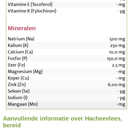
Vitamine E (Tocoferol)
-
mg
Vitamine K (Fylochinon)
-
µg
Mineralen
Natrium (Na)
500
mg
Kalium (K)
250
mg
Calcium (Ca)
10,0
mg
Fosfor (P)
150,0
mg
IJzer (Fe)
2,5
mg
Magnesium (Mg)
-
mg
Koper (Cu)
-
mg
Zink (Zn)
6,00
mg
Seleen (Se)
-
µg
Jodium (I)
-
µg
Mangaan (Mn)
-
mg
Aanvullende informatie over Hacheevlees,
bereid