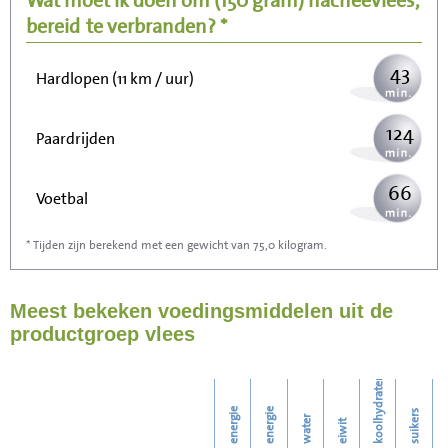
Wat moet ik doen om
(150 gram)
hacheevlees,
110
Wandelen (5 km/uur)
bereid
te verbranden? *
43
Hardlopen (11 km / uur)
124
Paardrijden
66
Voetbal
* Tijden zijn berekend met een gewicht van 75,0 kilogram.
198
Stofzuigen
Meest bekeken voedingsmiddelen uit de
215
Strijken
productgroep vlees
248
Wassen
koolhydraten
energie
energie
suikers
water
eiwit
v