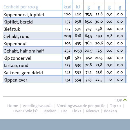
Eenheid per 100 g
kcal
kJ
g
g
g
g
100
420
75,3
22,8
0,0
0,0
0
Kippenborst, kipfilet
157
658
65,0
30,0
0,0
0,0
4
Kipfilet, bereid
127
534
71,7
23,8
0,0
0,0
3
Biefstuk
209
878
64,5
19,1
0,8
0,0
1
Gehakt, rund
103
435
76,1
20,6
0,0
0,0
2
Kippenbout
252
1059
60,9
17,5
0,0
0,0
2
Gehakt, half om half
138
581
72,2
20,5
0,0
0,0
6
Kip zonder vel
127
533
72,8
21,8
0,0
0,0
4
Tartaar, rund
141
592
71,2
21,8
0,0
0,0
6
Kalkoen, gemiddeld
132
554
71,3
22,5
1,0
0,0
4
Kippenlever
TOP
Home
|
Voedingswaarde
|
Voedingswaarde per portie
|
Top 10
|
Over / Wie is?
|
Bereken
|
Faq
|
Links
|
Nieuws
|
Boeken