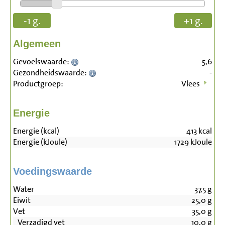
-1 g.
+1 g.
Algemeen
Gevoelswaarde:
5,6
Gezondheidswaarde:
-
Productgroep:
Vlees
Energie
Energie (kcal)
413
kcal
Energie (kJoule)
1729
kJoule
Voedingswaarde
Water
37,5
g
Eiwit
25,0
g
Vet
35,0
g
Verzadigd vet
10,0
g