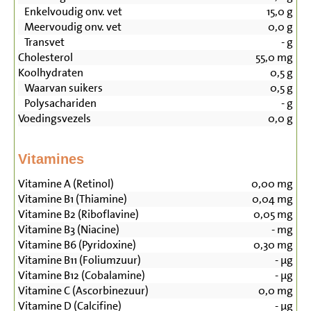
Enkelvoudig onv. vet
15,0
g
Meervoudig onv. vet
0,0
g
Transvet
-
g
Cholesterol
55,0
mg
Koolhydraten
0,5
g
Waarvan suikers
0,5
g
Polysachariden
-
g
Voedingsvezels
0,0
g
Vitamines
Vitamine A (Retinol)
0,00
mg
Vitamine B1 (Thiamine)
0,04
mg
Vitamine B2 (Riboflavine)
0,05
mg
Vitamine B3 (Niacine)
-
mg
Vitamine B6 (Pyridoxine)
0,30
mg
Vitamine B11 (Foliumzuur)
-
µg
Vitamine B12 (Cobalamine)
-
µg
Vitamine C (Ascorbinezuur)
0,0
mg
Vitamine D (Calcifine)
-
µg