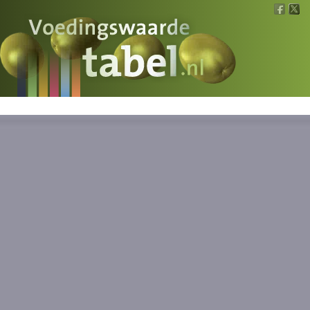
Voedingswaarde
Wat is wat?
Ons voedsel
Bereken
Nieuws
Boeken
Registreren
Inloggen