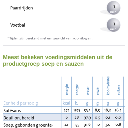
1
Paardrijden
1
Voetbal
* Tijden zijn berekend met een gewicht van 75,0 kilogram.
2
Stofzuigen
Meest bekeken voedingsmiddelen uit de
2
Strijken
productgroep soep en sauzen
3
Wassen
koolhydraten
energie
energie
suikers
water
eiwit
v
Eenheid per 100 g
kcal
kJ
g
g
g
g
275
1153
53,5
8,5
18,0
16,5
1
Satésaus
6
28
97,9
0,5
0,1
0,0
0
Bouillon, bereid
41
175
91,6
1,0
3,0
0,8
2
Soep, gebonden groente-