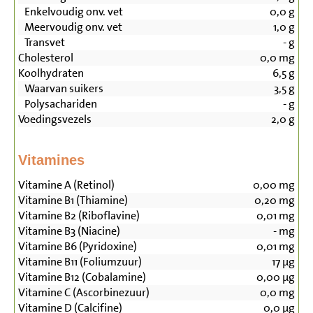
Enkelvoudig onv. vet
0,0
g
Meervoudig onv. vet
1,0
g
Transvet
-
g
Cholesterol
0,0
mg
Koolhydraten
6,5
g
Waarvan suikers
3,5
g
Polysachariden
-
g
Voedingsvezels
2,0
g
Vitamines
Vitamine A (Retinol)
0,00
mg
Vitamine B1 (Thiamine)
0,20
mg
Vitamine B2 (Riboflavine)
0,01
mg
Vitamine B3 (Niacine)
-
mg
Vitamine B6 (Pyridoxine)
0,01
mg
Vitamine B11 (Foliumzuur)
17
µg
Vitamine B12 (Cobalamine)
0,00
µg
Vitamine C (Ascorbinezuur)
0,0
mg
Vitamine D (Calcifine)
0,0
µg