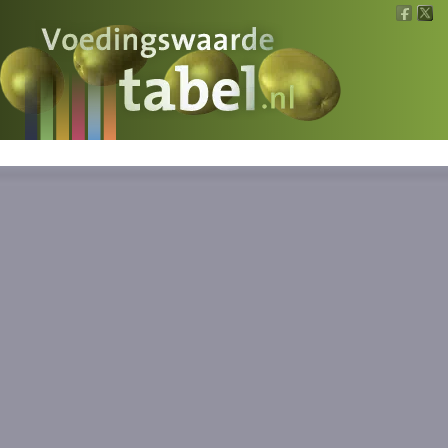
Voedingswaarde
Wat is wat?
Ons voedsel
Bereken
Nieuws
Boeken
Registreren
Inloggen