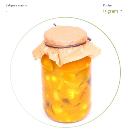
Latijnse naam:
Portie:
-
15
gram