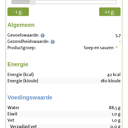
-1 g.
+1 g.
Algemeen
Gevoelswaarde:
5,7
Gezondheidswaarde:
-
Productgroep:
Soep en sauzen
Energie
Energie (kcal)
42
kcal
Energie (kJoule)
180
kJoule
Voedingswaarde
Water
88,5
g
Eiwit
1,0
g
Vet
1,0
g
Verzadigd vet
0,0
g