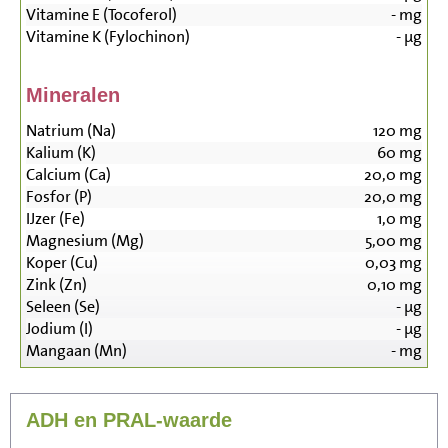
Vitamine E (Tocoferol)
-
mg
Vitamine K (Fylochinon)
-
µg
Mineralen
Natrium (Na)
120
mg
Kalium (K)
60
mg
Calcium (Ca)
20,0
mg
Fosfor (P)
20,0
mg
IJzer (Fe)
1,0
mg
Magnesium (Mg)
5,00
mg
Koper (Cu)
0,03
mg
Zink (Zn)
0,10
mg
Seleen (Se)
-
µg
Jodium (I)
-
µg
Mangaan (Mn)
-
mg
ADH en PRAL-waarde