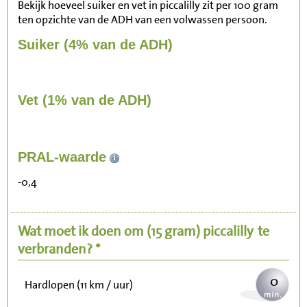
Bekijk hoeveel suiker en vet in piccalilly zit per 100 gram
ten opzichte van de ADH van een volwassen persoon.
Suiker (4% van de ADH)
Vet (1% van de ADH)
5
PRAL-waarde
Zitten, tv kijken
-0,4
1
Fietsen (15 km/uur)
Wat moet ik doen om
(15 gram)
piccalilly
te
1
Wandelen (5 km/uur)
verbranden? *
0
Hardlopen (11 km / uur)