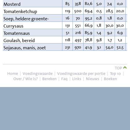
85
358
82,6
5,0
7,4
0,0
4
Mosterd
119
500
69,4
0,5
28,5
20,0
0
Tomatenketchup
16
70
95,2
0,8
1,8
0,0
0
Soep, heldere groente-
131
551
66,9
1,8
30,0
30,0
0
Currysaus
51
216
85,9
1,4
9,2
6,9
1
Tomatensaus
118
497
78,8
9,8
1,7
1,2
8
Goulash, bereid
231
970
41,9
3,1
54,0
52,5
0
Sojasaus, manis, zoet
TOP
Home
|
Voedingswaarde
|
Voedingswaarde per portie
|
Top 10
|
Over / Wie is?
|
Bereken
|
Faq
|
Links
|
Nieuws
|
Boeken