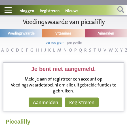
Contact
Inloggen
Registreren
Nieuws
Informatie
Voedingswaarde van piccalilly
Voedingswaarde
Vitamines
Mineralen
Disclaimer
per 100 gram
|
per portie
A
B
C
D
E
F
G
H
I
J
K
L
M
N
O
P
Q
R
S
T
U
V
W
X
Y
Je bent niet aangemeld.
Meld je aan of registreer een account op
Voedingswaardetabel.nl om alle uitgebreide funties te
gebruiken.
Aanmelden
Registreren
Piccalilly