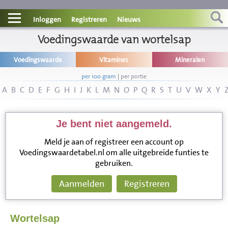
Contact
Inloggen
Registreren
Nieuws
Informatie
Voedingswaarde van wortelsap
Voedingswaarde
Vitamines
Mineralen
Disclaimer
per 100 gram
|
per portie
A
B
C
D
E
F
G
H
I
J
K
L
M
N
O
P
Q
R
S
T
U
V
W
X
Y
Je bent niet aangemeld.
Meld je aan of registreer een account op
Voedingswaardetabel.nl om alle uitgebreide funties te
gebruiken.
Aanmelden
Registreren
Wortelsap