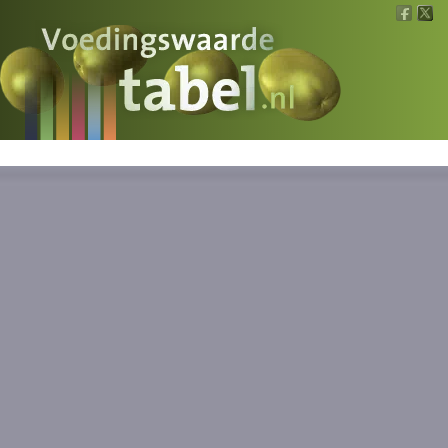
Voedingswaarde
Wat is wat?
Ons voedsel
Bereken
Nieuws
Boeken
Registreren
Inloggen