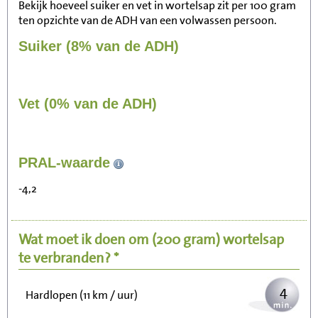
Bekijk hoeveel suiker en vet in wortelsap zit per 100 gram
ten opzichte van de ADH van een volwassen persoon.
Suiker (8% van de ADH)
Vet (0% van de ADH)
44
PRAL-waarde
Zitten, tv kijken
-4,2
9
Fietsen (15 km/uur)
Wat moet ik doen om
(200 gram)
wortelsap
11
Wandelen (5 km/uur)
te verbranden? *
4
Hardlopen (11 km / uur)