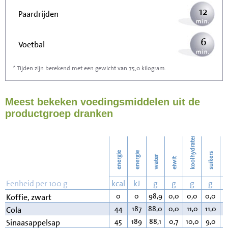
12
Paardrijden
6
Voetbal
* Tijden zijn berekend met een gewicht van 75,0 kilogram.
19
Stofzuigen
Meest bekeken voedingsmiddelen uit de
21
Strijken
productgroep dranken
24
Wassen
koolhydraten
energie
energie
suikers
water
eiwit
v
Eenheid per 100 g
kcal
kJ
g
g
g
g
0
0
98,9
0,0
0,0
0,0
0
Koffie, zwart
44
187
88,0
0,0
11,0
11,0
0
Cola
45
189
88,1
0,7
10,0
9,0
0
Sinaasappelsap