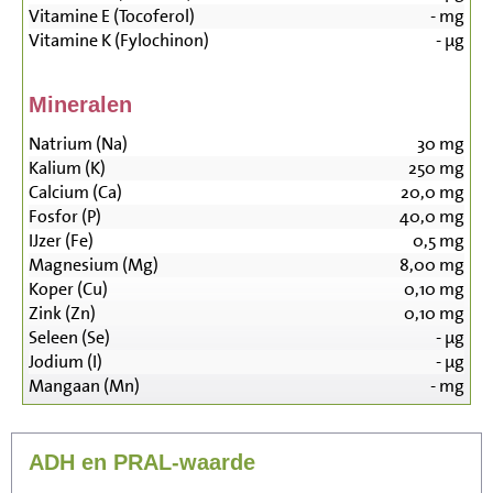
Vitamine E (Tocoferol)
-
mg
Vitamine K (Fylochinon)
-
µg
Mineralen
Natrium (Na)
30
mg
Kalium (K)
250
mg
Calcium (Ca)
20,0
mg
Fosfor (P)
40,0
mg
IJzer (Fe)
0,5
mg
Magnesium (Mg)
8,00
mg
Koper (Cu)
0,10
mg
Zink (Zn)
0,10
mg
Seleen (Se)
-
µg
Jodium (I)
-
µg
Mangaan (Mn)
-
mg
ADH en PRAL-waarde