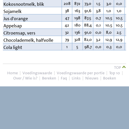
208
872
73,0
1,5
3,0
0,0
2
Kokosnootmelk, blik
38
163
91,6
3,8
1,0
1,0
2
Sojamelk
47
198
87,5
0,7
10,5
10,5
0
Jus d'orange
42
180
88,4
0,1
10,5
10,5
0
Appelsap
32
136
91,0
0,0
8,0
2,5
0
Citroensap, vers
79
328
82,0
3,2
12,9
12,9
1
Chocolademelk, halfvolle
1
5
98,7
0,0
0,3
0,0
0
Cola light
TOP
Home
|
Voedingswaarde
|
Voedingswaarde per portie
|
Top 10
|
Over / Wie is?
|
Bereken
|
Faq
|
Links
|
Nieuws
|
Boeken