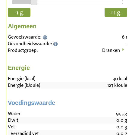
-1 g.
+1 g.
Algemeen
Gevoelswaarde:
6,1
Gezondheidswaarde:
-
Productgroep:
Dranken
Energie
Energie (kcal)
30
kcal
Energie (kJoule)
127
kJoule
Voedingswaarde
Water
91,5
g
Eiwit
0,0
g
Vet
0,0
g
Verzadigd vet
0,0
g