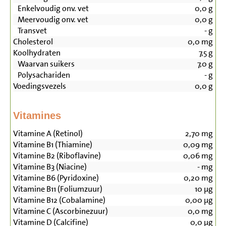
Enkelvoudig onv. vet
0,0
g
Meervoudig onv. vet
0,0
g
Transvet
-
g
Cholesterol
0,0
mg
Koolhydraten
7,5
g
Waarvan suikers
7,0
g
Polysachariden
-
g
Voedingsvezels
0,0
g
Vitamines
Vitamine A (Retinol)
2,70
mg
Vitamine B1 (Thiamine)
0,09
mg
Vitamine B2 (Riboflavine)
0,06
mg
Vitamine B3 (Niacine)
-
mg
Vitamine B6 (Pyridoxine)
0,20
mg
Vitamine B11 (Foliumzuur)
10
µg
Vitamine B12 (Cobalamine)
0,00
µg
Vitamine C (Ascorbinezuur)
0,0
mg
Vitamine D (Calcifine)
0,0
µg