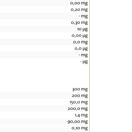
0,00
mg
0,20
mg
-
mg
0,30
mg
10
µg
0,00
µg
0,0
mg
0,0
µg
-
mg
-
µg
300
mg
200
mg
150,0
mg
200,0
mg
1,4
mg
90,00
mg
0,10
mg