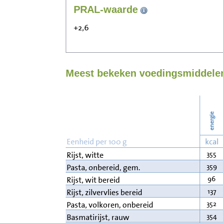
PRAL-waarde
+2,6
Meest bekeken voedingsmiddelen
energie
Eenheid per 100 g
kcal
355
Rijst, witte
359
Pasta, onbereid, gem.
96
Rijst, wit bereid
137
Rijst, zilvervlies bereid
352
Pasta, volkoren, onbereid
354
Basmatirijst, rauw