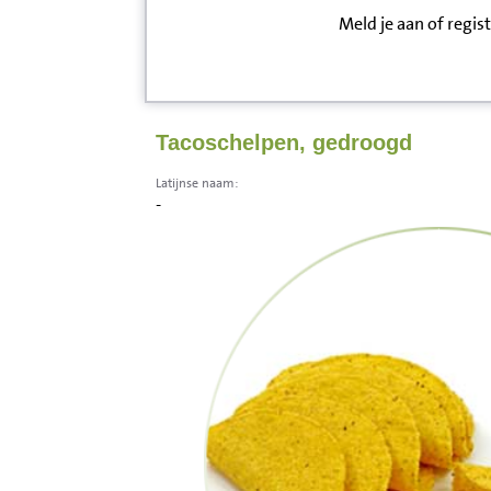
Meld je aan of regis
Inloggen
Contact
Tacoschelpen, gedroogd
Informatie
Latijnse naam:
-
Disclaimer