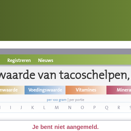
Registreren
Nieuws
waarde van tacoschelpen,
inwaarde
Voedingswaarde
Vitamines
Minera
per 100 gram
|
per portie
H
I
J
K
L
M
N
O
P
Q
R
Je bent niet aangemeld.