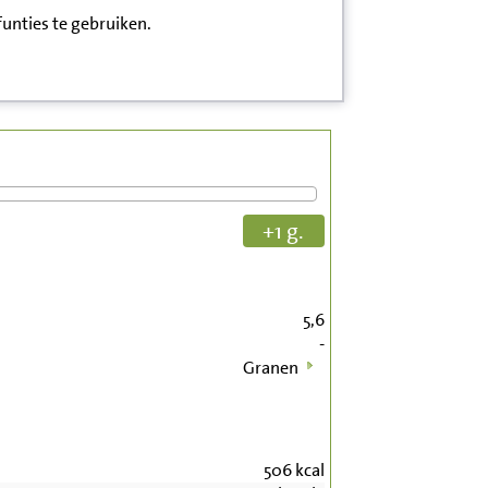
funties te gebruiken.
+1 g.
5,6
-
Granen
506
kcal