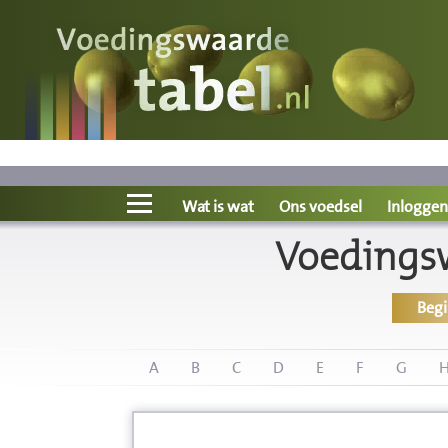
Voedingswaarde
Wat is wat?
Ons voedsel
Wat is wat
Ons voedsel
Inloggen
Voedings
Bereken
Beg
Nieuws
Boeken
A
B
C
D
E
F
G
Registreren