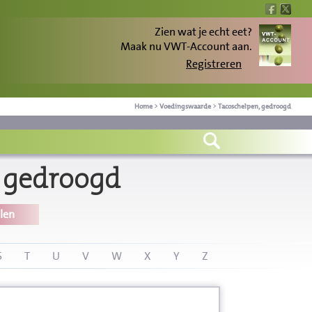
Zien wat je echt eet?
Maak nu VWT-Account aan.
Registreren
Home
>
Voedingswaarde
>
Tacoschelpen, gedroogd
 gedroogd
len
S
T
U
V
W
X
Y
Z