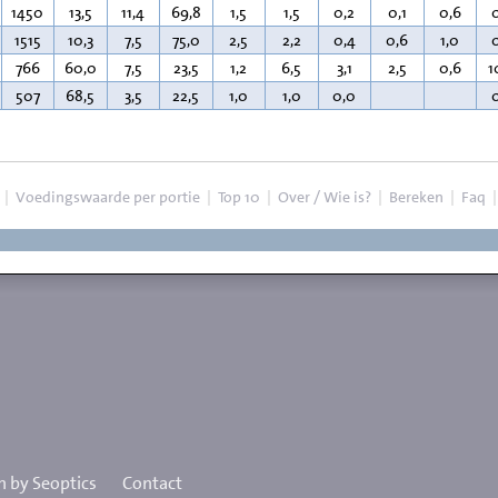
1450
13,5
11,4
69,8
1,5
1,5
0,2
0,1
0,6
1515
10,3
7,5
75,0
2,5
2,2
0,4
0,6
1,0
766
60,0
7,5
23,5
1,2
6,5
3,1
2,5
0,6
1
507
68,5
3,5
22,5
1,0
1,0
0,0
|
Voedingswaarde per portie
|
Top 10
|
Over / Wie is?
|
Bereken
|
Faq
 by Seoptics
Contact