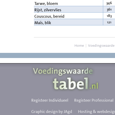
346
Tarwe, bloem
361
Rijst, zilvervlies
183
Couscous, bereid
121
Maïs, blik
Home
|
Voedingswaarde
Registeer Individueel
Registeer Professional
Graphic design by JAgd
Hosting & webdesign