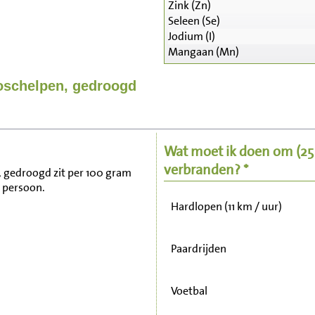
Zink (Zn)
Seleen (Se)
Jodium (I)
Mangaan (Mn)
Zitten, tv kijken
coschelpen, gedroogd
Fietsen (15 km/uur)
Wat moet ik doen om
(2
Wandelen (5 km/uur)
verbranden? *
n, gedroogd zit per 100 gram
 persoon.
Hardlopen (11 km / uur)
Paardrijden
Voetbal