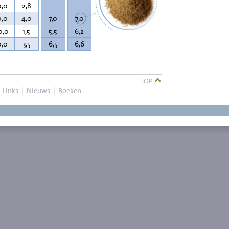
0,0
2,8
0,0
4,0
7,0
7,0
0,0
1,5
5,5
6,2
0,0
3,5
6,5
6,6
TOP
|
Links
|
Nieuws
|
Boeken