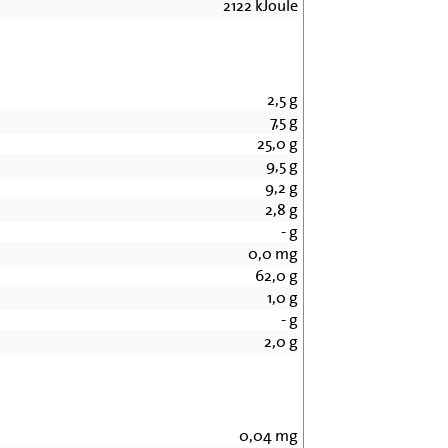
2122
kJoule
2,5
g
7,5
g
25,0
g
9,5
g
9,2
g
2,8
g
-
g
0,0
mg
62,0
g
1,0
g
-
g
2,0
g
0,04
mg