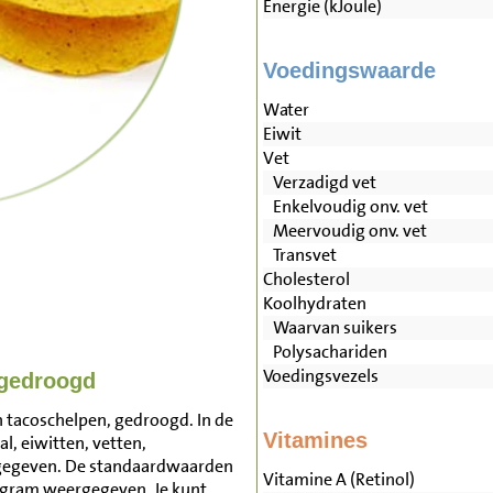
Energie (kJoule)
Voedingswaarde
Water
Eiwit
Vet
Verzadigd vet
Enkelvoudig onv. vet
Meervoudig onv. vet
Transvet
Cholesterol
Koolhydraten
Waarvan suikers
Polysachariden
Voedingsvezels
 gedroogd
 tacoschelpen, gedroogd. In de
Vitamines
l, eiwitten, vetten,
rgegeven. De standaardwaarden
Vitamine A (Retinol)
 gram weergegeven. Je kunt