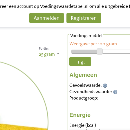
treer een account op Voedingswaardetabel.nl om alle uitgebreide 
Aanmelden
Registreren
Voedingsmiddel
Weergave per 100 gram
Portie:
25
gram
-1 g.
Algemeen
Gevoelswaarde:
Gezondheidswaarde:
Productgroep:
Energie
Energie (kcal)