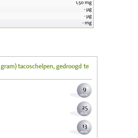
1,50
mg
-
µg
-
µg
-
mg
92
18
5 gram)
tacoschelpen, gedroogd
te
22
9
25
13