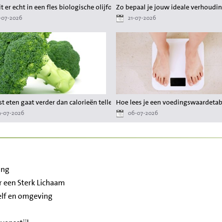
er gedoe
t er echt in een fles biologische olijfolie?
Zo bepaal je jouw ideale verhoudin
-07-2026
21-07-2026
 waardevol zijn?
t eten gaat verder dan calorieën tellen
Hoe lees je een voedingswaardetabel
-07-2026
06-07-2026
ing
 een Sterk Lichaam
zelf en omgeving