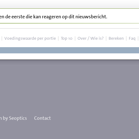
ben de eerste die kan reageren op dit nieuwsbericht.
|
Voedingswaarde per portie
|
Top 10
|
Over / Wie is?
|
Bereken
|
Faq
 by Seoptics
Contact