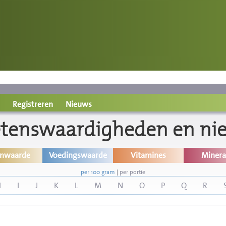
Registreren
Nieuws
etenswaardigheden en ni
inwaarde
Voedingswaarde
Vitamines
Minera
per 100 gram
|
per portie
H
I
J
K
L
M
N
O
P
Q
R