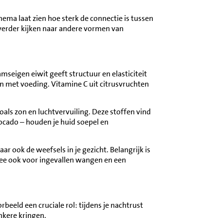
thema laat zien hoe sterk de connectie is tussen
s verder kijken naar andere vormen van
amseigen eiwit geeft structuur en elasticiteit
n met voeding. Vitamine C uit citrusvruchten
oals zon en luchtvervuiling. Deze stoffen vind
ocado – houden je huid soepel en
r ook de weefsels in je gezicht. Belangrijk is
mee ook voor ingevallen wangen en een
rbeeld een cruciale rol: tijdens je nachtrust
onkere kringen.