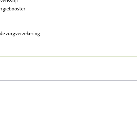
vensstijl
nergiebooster
de zorgverzekering