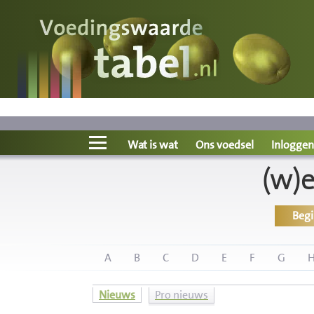
Voedingswaarde
Wat is wat?
Ons voedsel
Wat is wat
Ons voedsel
Inloggen
(w)
Bereken
Beg
Nieuws
Boeken
A
B
C
D
E
F
G
Registreren
Nieuws
Pro nieuws