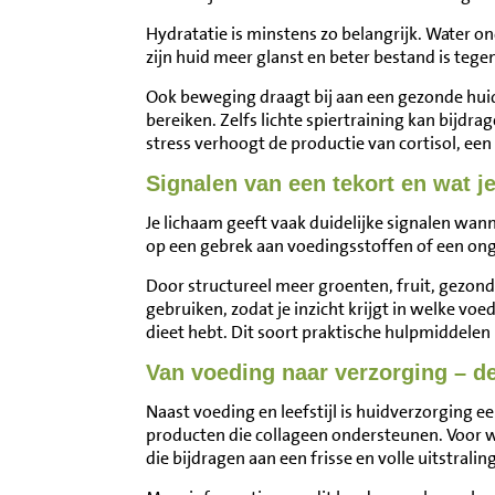
Hydratatie is minstens zo belangrijk. Water o
zijn huid meer glanst en beter bestand is tege
Ook beweging draagt bij aan een gezonde huid 
bereiken. Zelfs lichte spiertraining kan bijdr
stress verhoogt de productie van cortisol, e
Signalen van een tekort en wat j
Je lichaam geeft vaak duidelijke signalen wann
op een gebrek aan voedingsstoffen of een onge
Door structureel meer groenten, fruit, gezond
gebruiken, zodat je inzicht krijgt in welke voe
dieet hebt. Dit soort praktische hulpmiddelen
Van voeding naar verzorging – d
Naast voeding en leefstijl is huidverzorging 
producten die collageen ondersteunen. Voor w
die bijdragen aan een frisse en volle uitstraling