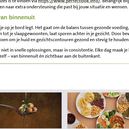
zes is te vinden via
https://www.perfectlook.info/
. Belangrijk bli
jken naar extra ondersteuning die past bij jouw situatie en wensen.
van binnenuit
je op je bord legt. Het gaat om de balans tussen gezonde voeding
on tot je slaapgewoonten, laat sporen achter in je gezicht. Door be
 doen om je huid en gezichtscontouren gezond en stevig te houden
s niet in snelle oplossingen, maar in consistentie. Elke dag maak je
jezelf – van binnenuit én zichtbaar aan de buitenkant.