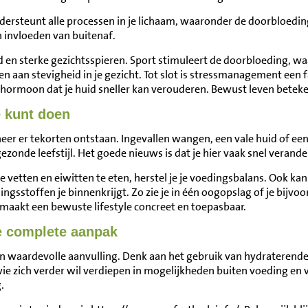
ndersteunt alle processen in je lichaam, waaronder de doorbloedin
n invloeden van buitenaf.
en sterke gezichtsspieren. Sport stimuleert de doorbloeding, wa
agen aan stevigheid in je gezicht. Tot slot is stressmanagement een
en hormoon dat je huid sneller kan verouderen. Bewust leven bete
e kunt doen
eer er tekorten ontstaan. Ingevallen wangen, een vale huid of een
zonde leefstijl. Het goede nieuws is dat je hier vaak snel verande
e vetten en eiwitten te eten, herstel je je voedingsbalans. Ook 
dingsstoffen je binnenkrijgt. Zo zie je in één oogopslag of je bijv
 maakt een bewuste lifestyle concreet en toepasbaar.
e complete aanpak
een waardevolle aanvulling. Denk aan het gebruik van hydrateren
ie zich verder wil verdiepen in mogelijkheden buiten voeding en 
.