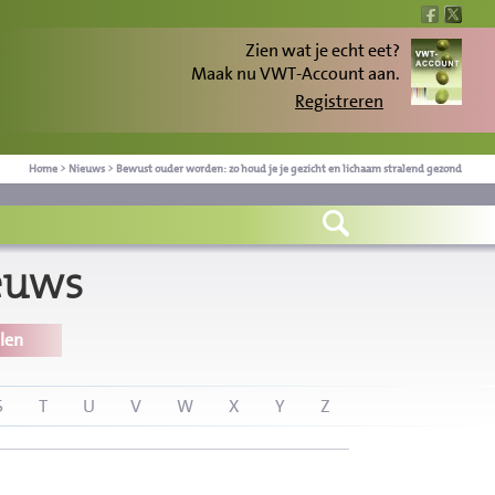
Zien wat je echt eet?
Maak nu VWT-Account aan.
Registreren
Home
>
Nieuws
>
Bewust ouder worden: zo houd je je gezicht en lichaam stralend gezond
euws
len
S
T
U
V
W
X
Y
Z