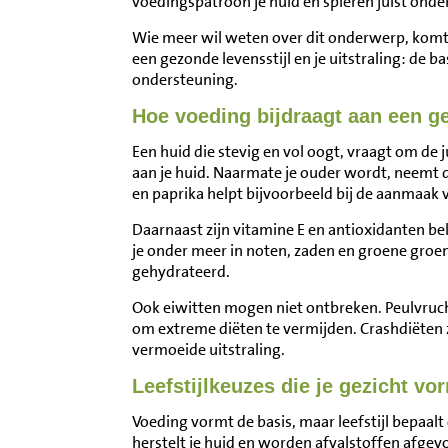
voedingspatroon je huid en spieren juist onde
Wie meer wil weten over dit onderwerp, komt 
een gezonde levensstijl en je uitstraling: de 
ondersteuning.
Hoe voeding bijdraagt aan een g
Een huid die stevig en vol oogt, vraagt om de j
aan je huid. Naarmate je ouder wordt, neemt d
en paprika helpt bijvoorbeeld bij de aanmaak 
Daarnaast zijn vitamine E en antioxidanten be
je onder meer in noten, zaden en groene groe
gehydrateerd.
Ook eiwitten mogen niet ontbreken. Peulvruchte
om extreme diëten te vermijden. Crashdiëten 
vermoeide uitstraling.
Leefstijlkeuzes die je gezicht v
Voeding vormt de basis, maar leefstijl bepaalt 
herstelt je huid en worden afvalstoffen afgevo