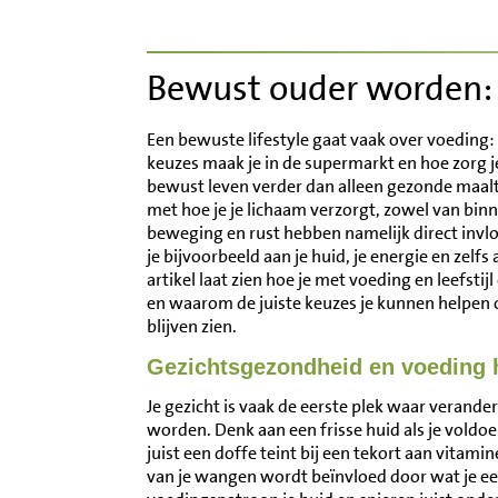
Inloggen
Bewust ouder worden: z
Contact
Een bewuste lifestyle gaat vaak over voeding: 
Informatie
keuzes maak je in de supermarkt en hoe zorg j
bewust leven verder dan alleen gezonde maalt
met hoe je je lichaam verzorgt, zowel van binn
Disclaimer
beweging en rust hebben namelijk direct invlo
je bijvoorbeeld aan je huid, je energie en zelfs
artikel laat zien hoe je met voeding en leefstij
en waarom de juiste keuzes je kunnen helpen o
blijven zien.
Gezichtsgezondheid en voeding
Je gezicht is vaak de eerste plek waar veranderi
worden. Denk aan een frisse huid als je voldoe
juist een doffe teint bij een tekort aan vitami
van je wangen wordt beïnvloed door wat je eet