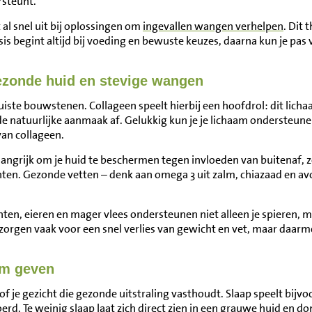
rsteunt.
al snel uit bij oplossingen om
ingevallen wangen verhelpen
. Dit 
basis begint altijd bij voeding en bewuste keuzes, daarna kun je pa
ezonde huid en stevige wangen
uiste bouwstenen. Collageen speelt hierbij een hoofdrol: dit licha
e natuurlijke aanmaak af. Gelukkig kun je je lichaam ondersteune
van collageen.
langrijk om je huid te beschermen tegen invloeden van buitenaf, z
nten. Gezonde vetten – denk aan omega 3 uit zalm, chiazaad en av
n, eieren en mager vlees ondersteunen niet alleen je spieren, maa
zorgen vaak voor een snel verlies van gewicht en vet, maar daar
orm geven
of je gezicht die gezonde uitstraling vasthoudt. Slaap speelt bijvoo
erd. Te weinig slaap laat zich direct zien in een grauwe huid en d