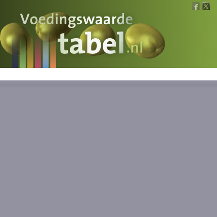
Voedingswaarde
Wat is wat?
Ons voedsel
Bereken
Nieuws
Boeken
Registreren
Inloggen