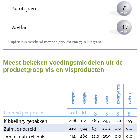
73
Paardrijden
39
Voetbal
* Tijden zijn berekend met een gewicht van 75,0 kilogram.
117
Stofzuigen
Meest bekeken voedingsmiddelen uit de
127
Strijken
productgroep vis en visproducten
146
Wassen
koolhydraten
energie
energie
suikers
water
eiwit
v
Eenheid per portie
kcal
kJ
g
g
g
g
268
1121
48,7
24,5
12,1
0,5
1
Kibbeling, gebakken
220
924
63,1
20,2
0,0
0,0
1
Zalm, onbereid
114
480
72,0
25,9
0,0
0,0
1
Tonijn, naturel, blik