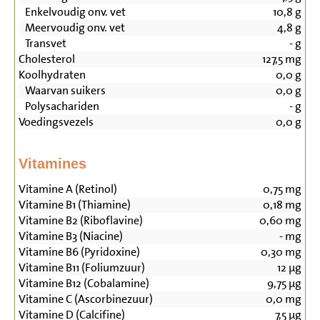
Enkelvoudig onv. vet
10,8
g
Meervoudig onv. vet
4,8
g
Transvet
-
g
Cholesterol
127,5
mg
Koolhydraten
0,0
g
Waarvan suikers
0,0
g
Polysachariden
-
g
Voedingsvezels
0,0
g
Vitamines
Vitamine A (Retinol)
0,75
mg
Vitamine B1 (Thiamine)
0,18
mg
Vitamine B2 (Riboflavine)
0,60
mg
Vitamine B3 (Niacine)
-
mg
Vitamine B6 (Pyridoxine)
0,30
mg
Vitamine B11 (Foliumzuur)
12
µg
Vitamine B12 (Cobalamine)
9,75
µg
Vitamine C (Ascorbinezuur)
0,0
mg
Vitamine D (Calcifine)
7,5
µg