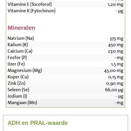
Vitamine E (Tocoferol)
1,20
mg
Vitamine K (Fylochinon)
-
µg
Mineralen
Natrium (Na)
375
mg
Kalium (K)
450
mg
Calcium (Ca)
27,0
mg
Fosfor (P)
-
mg
IJzer (Fe)
1,5
mg
Magnesium (Mg)
45,00
mg
Koper (Cu)
0,15
mg
Zink (Zn)
0,90
mg
Seleen (Se)
66,00
µg
Jodium (I)
-
µg
Mangaan (Mn)
-
mg
ADH en PRAL-waarde