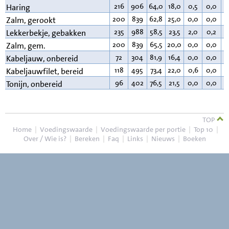
216
906
64,0
18,0
0,5
0,0
1
Haring
200
839
62,8
25,0
0,0
0,0
1
Zalm, gerookt
235
988
58,5
23,5
2,0
0,2
1
Lekkerbekje, gebakken
200
839
65,5
20,0
0,0
0,0
1
Zalm, gem.
72
304
81,9
16,4
0,0
0,0
0
Kabeljauw, onbereid
118
495
73,4
22,0
0,6
0,0
3
Kabeljauwfilet, bereid
96
402
76,5
21,5
0,0
0,0
1
Tonijn, onbereid
TOP
Home
|
Voedingswaarde
|
Voedingswaarde per portie
|
Top 10
|
Over / Wie is?
|
Bereken
|
Faq
|
Links
|
Nieuws
|
Boeken