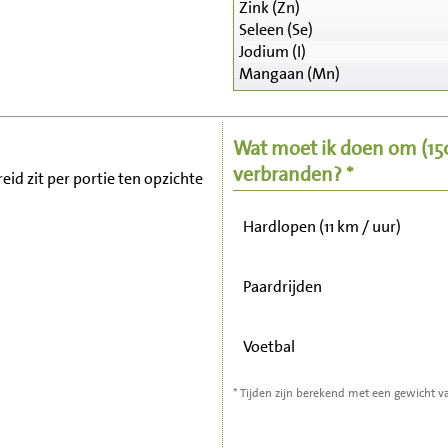
Zink (Zn)
Seleen (Se)
Zitten, tv kijken
Jodium (I)
Mangaan (Mn)
Fietsen (15 km/uur)
Wat moet ik doen om
(1
Wandelen (5 km/uur)
verbranden? *
reid zit per portie ten opzichte
Hardlopen (11 km / uur)
Paardrijden
Voetbal
* Tijden zijn berekend met een gewicht v
Stofzuigen