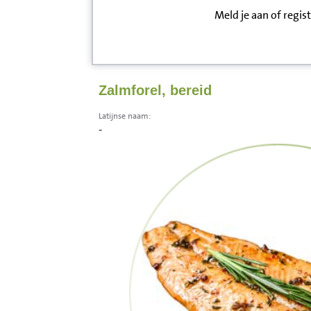
Meld je aan of regis
Inloggen
Contact
Zalmforel, bereid
Informatie
Latijnse naam:
-
Disclaimer