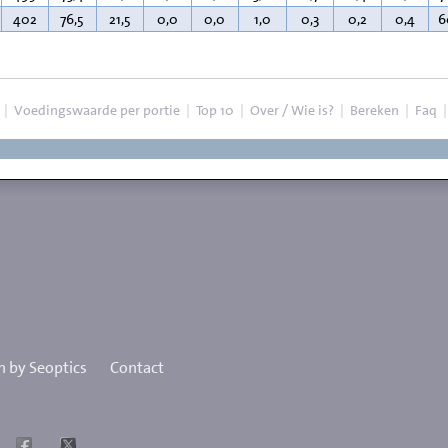
402
76,5
21,5
0,0
0,0
1,0
0,3
0,2
0,4
6
|
Voedingswaarde per portie
|
Top 10
|
Over / Wie is?
|
Bereken
|
Faq
 by Seoptics
Contact