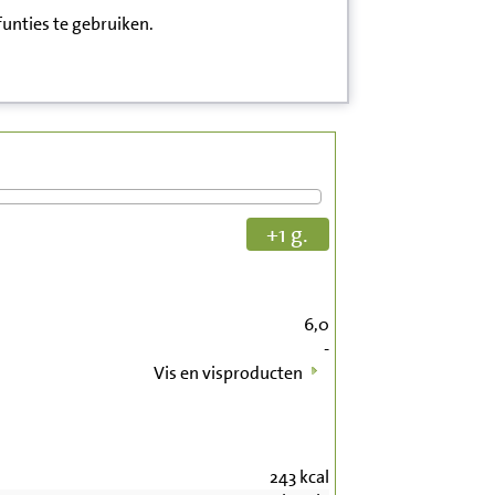
funties te gebruiken.
+1 g.
6,0
-
Vis en visproducten
243
kcal