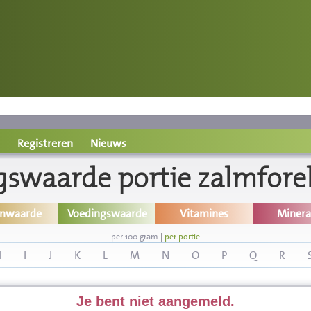
Registreren
Nieuws
swaarde portie zalmforel
inwaarde
Voedingswaarde
Vitamines
Minera
per 100 gram
|
per portie
H
I
J
K
L
M
N
O
P
Q
R
Je bent niet aangemeld.