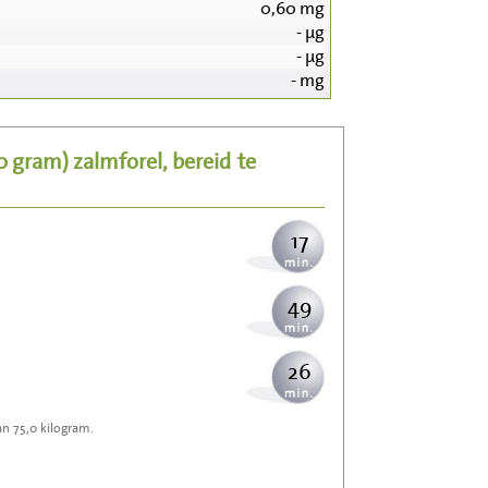
0,60
mg
-
µg
177
-
µg
-
mg
35
50 gram)
zalmforel, bereid
te
43
17
49
26
an 75,0 kilogram.
78