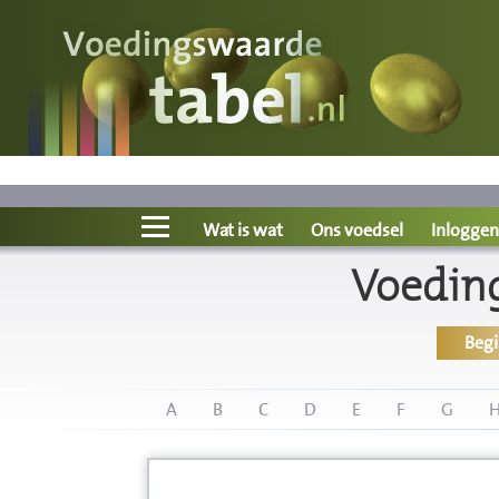
Voedingswaarde
Wat is wat?
Ons voedsel
Wat is wat
Ons voedsel
Inloggen
Voeding
Bereken
Beg
Nieuws
Boeken
A
B
C
D
E
F
G
Registreren