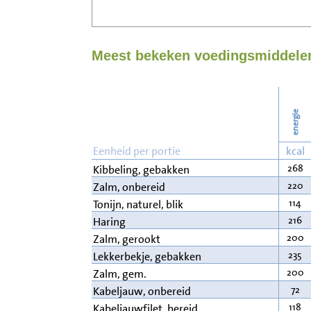
Meest bekeken voedingsmiddelen 
energie
Eenheid per portie
kcal
268
Kibbeling, gebakken
220
Zalm, onbereid
114
Tonijn, naturel, blik
216
Haring
200
Zalm, gerookt
235
Lekkerbekje, gebakken
200
Zalm, gem.
72
Kabeljauw, onbereid
118
Kabeljauwfilet, bereid