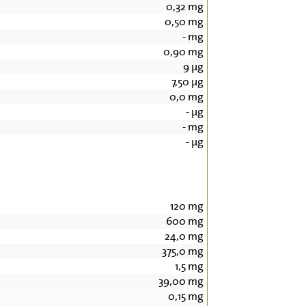
0,32
mg
0,50
mg
-
mg
0,90
mg
9
µg
7,50
µg
0,0
mg
-
µg
-
mg
-
µg
120
mg
600
mg
24,0
mg
375,0
mg
1,5
mg
39,00
mg
0,15
mg