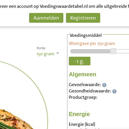
treer een account op Voedingswaardetabel.nl om alle uitgebreide 
Aanmelden
Registreren
Voedingsmiddel
Weergave per 150 gram
Portie:
150
gram
-1 g.
Algemeen
Gevoelswaarde:
Gezondheidswaarde:
Productgroep:
Energie
Energie (kcal)