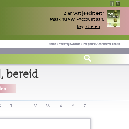
Zien wat je echt eet?
Maak nu VWT-Account aan.
Registreren
Home
>
Voedingswaarde
>
Per portie
>
Zalmforel, bereid
, bereid
len
S
T
U
V
W
X
Y
Z