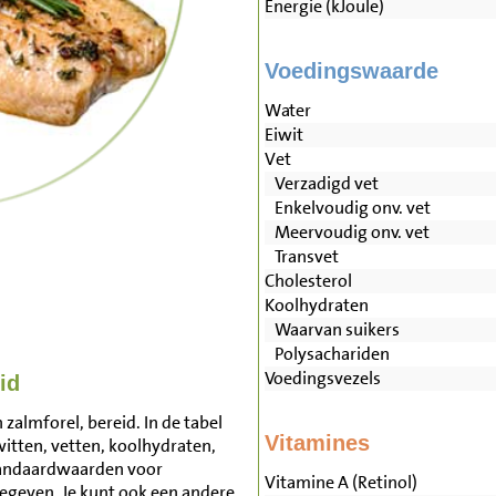
Energie (kJoule)
Voedingswaarde
Water
Eiwit
Vet
Verzadigd vet
Enkelvoudig onv. vet
Meervoudig onv. vet
Transvet
Cholesterol
Koolhydraten
Waarvan suikers
Polysachariden
Voedingsvezels
id
zalmforel, bereid. In de tabel
Vitamines
witten, vetten, koolhydraten,
tandaardwaarden voor
Vitamine A (Retinol)
egeven. Je kunt ook een andere