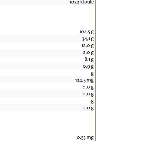
1022
kJoule
102,5
g
34,1
g
12,0
g
2,0
g
8,1
g
0,9
g
-
g
124,5
mg
0,0
g
0,0
g
-
g
0,0
g
0,53
mg