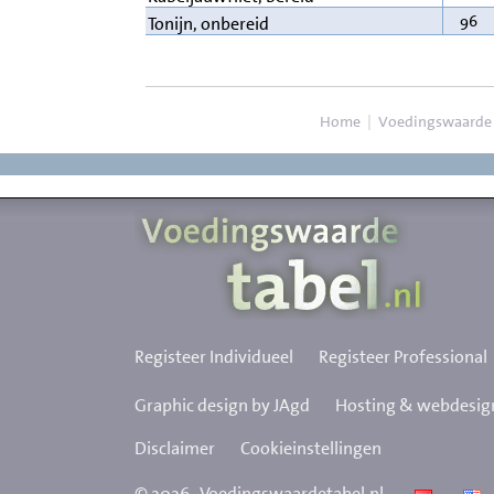
96
Tonijn, onbereid
Home
|
Voedingswaarde
Registeer Individueel
Registeer Professional
Graphic design by JAgd
Hosting & webdesign
Disclaimer
Cookieinstellingen
©
2026
Voedingswaardetabel.nl